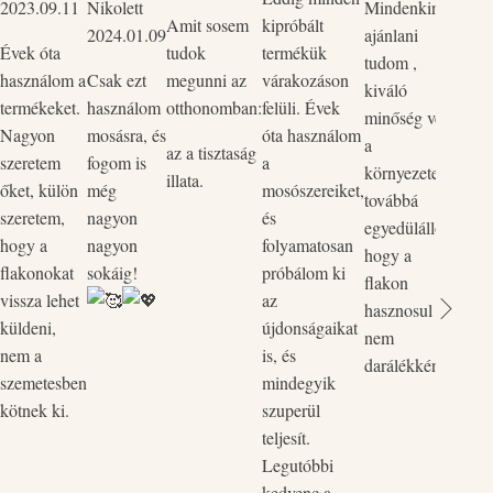
2023.09.11
Nikolett
Mindenkinek
mind
Amit sosem
kipróbált
2024.01.09
ajánlani
Szup
Évek óta
tudok
termékük
tudom ,
körny
használom a
Csak ezt
megunni az
várakozáson
kiváló
bőrba
termékeket.
használom
otthonomban:
felüli. Évek
minőség védi
ők p
Nagyon
mosásra, és
óta használom
a
kedv
az a tisztaság
szeretem
fogom is
a
környezetet,
rend
illata.
őket, külön
még
mosószereiket,
továbbá
legut
szeretem,
nagyon
és
egyedülálló,
rende
hogy a
nagyon
folyamatosan
hogy a
össze
flakonokat
sokáig!
próbálom ki
flakon
és a 
vissza lehet
az
hasznosul
össz
küldeni,
újdonságaikat
nem
egyi
nem a
is, és
darálékként.
flako
szemetesben
mindegyik
Vill
kötnek ki.
szuperül
zökk
teljesít.
pòtol
Legutóbbi
kedvenc a