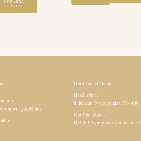
KOSÁRBA
may
TESZEM
be
chosen
on
the
product
page
es
Our Contact Details
Head office:
mation
8. Kéz str. Nyíregyháza, H-4400
vironment guidelines
Our Site address:
mation
H-4400 Nyíregyháza, Simai u. 58