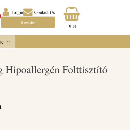
Login
Contact Us
Register
0
Ft
N
 Hipoallergén Folttisztító
t