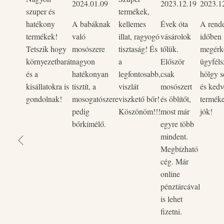
2024.01.09
2023.12.19
2023.1
szuper és
termékek,
hatékony
A babáknak
kellemes
Évek óta
A rend
termékek!
való
illat, ragyogó
vásárolok
időben
Tetszik hogy
mosószere
tisztaság! És
tőlük.
megérke
környezetbarát
nagyon
a
Először
ügyféls
és a
hatékonyan
legfontosabb,
csak
hölgy s
kisállatokra is
tisztít, a
viszlát
mosószert
és kedv
gondolnak!
mosogatószere
viszkető bőr!
és öblítőt,
termék
pedig
Köszönöm!!!
most már
jók!
bőrkímélő.
egyre több
mindent.
Megbízható
cég. Már
online
pénztárcával
is lehet
fizetni.