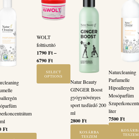
WOLT
folttisztító
1790
Ft
–
Ártartomány:
6790
Ft
1790 Ft
Naturcleaning
SELECT
-
OPTIONS
Parfumelle
Natur Beauty
rcleaning
6790 Ft
This
Hipoallergén
GINGER Boost
umelle
product
Mosóparfüm
gyógynövényes
allergén
has
Szuperkoncent
sport tusfürdő 200
óparfüm
multiple
liter
ml
perkoncentrátum
variants.
7500
Ft
2800
Ft
 ml
The
0
Ft
KOSÁRB
KOSÁRBA
options
TESZEM
TESZEM