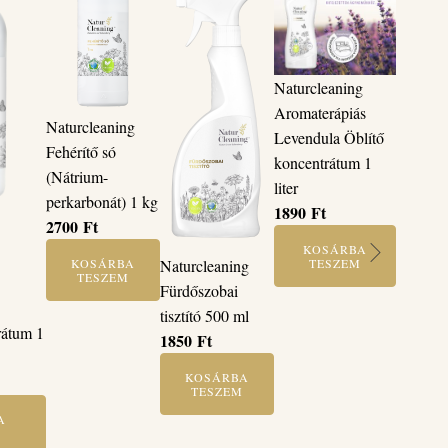
Naturcleaning
Aromaterápiás
Naturcleaning
Levendula Öblítő
Fehérítő só
koncentrátum 1
(Nátrium-
liter
perkarbonát) 1 kg
1890
Ft
2700
Ft
KOSÁRBA
Naturcleaning
TESZEM
KOSÁRBA
TESZEM
Fürdőszobai
tisztító 500 ml
rátum 1
1850
Ft
KOSÁRBA
TESZEM
A