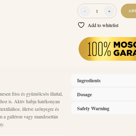
-
+
AD
Naturcleaning
Hipoallergén
Add to whitelist
Folttisztító
Spray
500
ml
quantity
Ingredients
esen friss és gyümölcsös illattal,
Dosage
Összetevők: anionos felületaktí
iákhoz is. Aktív habja hatékonyan
(biológiai lebonthatóság > 90%)
Safety Warning
textíliához, illetve szőnyegre és
How to use:
nál kevesebb, oldószer 5%-nál k
em a galléron vagy mandzsettán
1. Használat előtt fordítsa el a sz
enzim komplex, tartósítószer ( B
ny.
2. Permetezze a foltra!
3. Max. 10 perc várakozás. Maj