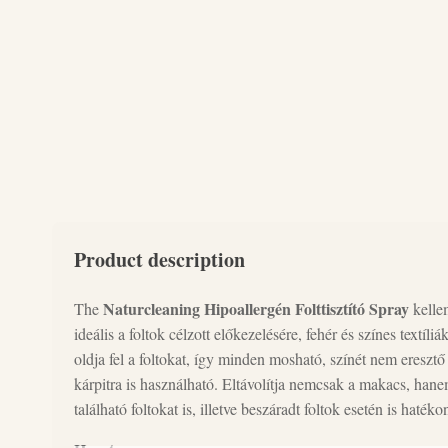
Product description
Naturcleaning Hipoallergén Folttisztító Spray
The
kellem
ideális a foltok célzott előkezelésére, fehér és színes textíl
oldja fel a foltokat, így minden mosható, színét nem eresztő 
kárpitra is használható. Eltávolítja nemcsak a makacs, han
található foltokat is, illetve beszáradt foltok esetén is hatéko