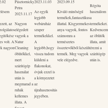
2.02
Pásztornicky
2023.11.03
2023.09.15
Régóta
Petra
elésem
Az egyik
Kiváló minőségű
használom
2023.11.17
legjobb
termékek,fantasztikus
a
zett, az
Nagyon
webáruház
illattal. Kisgyermekes
termékeket.
zolgálatos
elégedett
szuper
anya vagyok, fontos
Kedvencem
egítőkész
vagyok a
termékekkel.
számomra a
az öblítők
es volt. A
Natur
A
természetes
illata, amit
ek nagyon
Cleaning
legjobb,hogy
összetevőkből készült
érezni a
öblítőkkel,
vissza tudom
termék. Meg vagyok
szárítógép
mert
küldeni a
vele elégedve.
után is.
szárítógép
flakonokat,
használat
óvjuk ezzel is
után is
a környezetet
megmarad a
az
ruhák
újrahasznosítás
kellemes
jegyében.
illata. A
Sweet