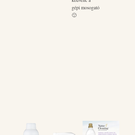
gépi mosogató
🙂