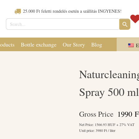
25.000 Ft feletti rendelés esetén a szállítás INGYENES!
Search
SEARCH
for:
BUTTON
oducts
Bottle exchange
Our Story
Blog
E
Naturcleaning
Spray 500 ml
Gross Price
1990
F
Net Price:
1566.93
HUF + 27% VAT
Unit price:
3980
Ft / liter