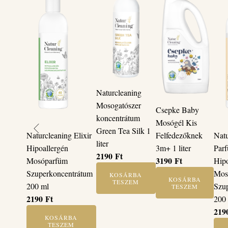
Naturcleaning
Mosogatószer
Csepke Baby
koncentrátum
Mosógél Kis
Green Tea Silk 1
Felfedezőknek
Naturcleaning Elixir
Natu
liter
3m+ 1 liter
Hipoallergén
Parf
2190
Ft
3190
Ft
Mosóparfüm
Hipo
Szuperkoncentrátum
Mos
KOSÁRBA
KOSÁRBA
TESZEM
200 ml
Szu
TESZEM
2190
Ft
200
219
KOSÁRBA
TESZEM