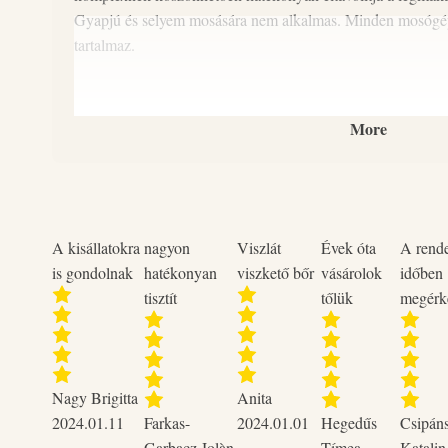
Gyapjú és selyem mosására nem alkalmas. Minden mosógép 
tartalmaz.
More
A kisállatokra
nagyon
Viszlát
Évek óta
A rend
is gondolnak
hatékonyan
viszkető bőr
vásárolok
időben
tisztít
tőlük
megérk
Nagy Brigitta
Anita
2024.01.11
Farkas-
2024.01.01
Hegedűs
Csipán
Garbacz Jolàn
Tímea
Katalin