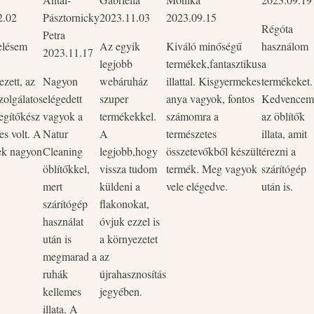
2.02
Pásztornicky
2023.11.03
2023.09.15
Régóta
Petra
elésem
Az egyik
Kiváló minőségű
használom
2023.11.17
legjobb
termékek,fantasztikus
a
zett, az
Nagyon
webáruház
illattal. Kisgyermekes
termékeket.
zolgálatos
elégedett
szuper
anya vagyok, fontos
Kedvencem
egítőkész
vagyok a
termékekkel.
számomra a
az öblítők
es volt. A
Natur
A
természetes
illata, amit
ek nagyon
Cleaning
legjobb,hogy
összetevőkből készült
érezni a
öblítőkkel,
vissza tudom
termék. Meg vagyok
szárítógép
mert
küldeni a
vele elégedve.
után is.
szárítógép
flakonokat,
használat
óvjuk ezzel is
után is
a környezetet
megmarad a
az
ruhák
újrahasznosítás
kellemes
jegyében.
illata. A