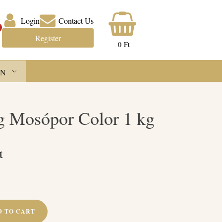
Login
Contact Us
Register
0
Ft
N
g Mosópor Color 1 kg
t
D TO CART