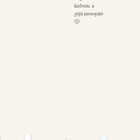
kedvenc a
gépi mosogató
🙂