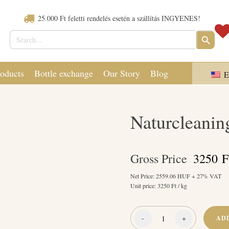
25.000 Ft feletti rendelés esetén a szállítás INGYENES!
Search
SEARCH
for:
BUTTON
oducts
Bottle exchange
Our Story
Blog
E
Naturcleanin
Gross Price
3250
F
Net Price:
2559.06
HUF + 27% VAT
Unit price:
3250
Ft / kg
-
+
AD
Naturcleaning