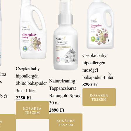
Csepke baby
hipoallergén
Csepke baby
mosógél
tra
hipoallergén
babapúder 4 liter
Naturcleaning
és
öblítő babapúder
8290
Ft
Tappancsbarát
3m+ 1 liter
Barangoló Spray
b és
KOSÁRBA
2250
Ft
TESZEM
30 ml
l
KOSÁRBA
2890
Ft
TESZEM
KOSÁRBA
A
TESZEM
M