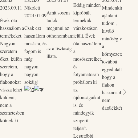
Eddig minden
2023.09.11
Nikolett
Mindenkinek
mind
Amit sosem
kipróbált
2024.01.09
ajánlani
Szup
Évek óta
tudok
termékük
tudom ,
körny
használom a
Csak ezt
megunni az
várakozáson
kiváló
bőrba
termékeket.
használom
otthonomban:
felüli. Évek
minőség védi
ők p
Nagyon
mosásra, és
óta használom
a
kedv
az a tisztaság
szeretem
fogom is
a
környezetet,
rend
illata.
őket, külön
még
mosószereiket,
továbbá
legut
szeretem,
nagyon
és
egyedülálló,
rende
hogy a
nagyon
folyamatosan
hogy a
össze
flakonokat
sokáig!
próbálom ki
flakon
és a 
vissza lehet
az
hasznosul
össz
küldeni,
újdonságaikat
nem
egyi
nem a
is, és
darálékként.
flako
szemetesben
mindegyik
Vill
kötnek ki.
szuperül
zökk
teljesít.
pòtol
Legutóbbi