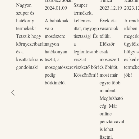
Nagyon
Szuper
2024.01.09
2023.12.19
2023.1
szuper és
termékek,
hatékony
A babáknak
kellemes
Évek óta
A rend
termékek!
való
illat, ragyogó
vásárolok
időben
Tetszik hogy
mosószere
tisztaság! És
tőlük.
megérke
környezetbarát
nagyon
a
Először
ügyféls
és a
hatékonyan
legfontosabb,
csak
hölgy s
kisállatokra is
tisztít, a
viszlát
mosószert
és kedv
gondolnak!
mosogatószere
viszkető bőr!
és öblítőt,
termék
pedig
Köszönöm!!!
most már
jók!
bőrkímélő.
egyre több
mindent.
Megbízható
cég. Már
online
pénztárcával
is lehet
fizetni.