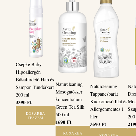
Csepke Baby
Hipoallergén
Babafürdető Hab és
Naturcleaning
Naturcleaning
Nat
Sampon Tündérkert
Mosogatószer
Tappancsbarát
Dre
200 ml
koncentrátum
Kuckómosó Illat és
Mos
3390
Ft
Green Tea Silk
Allergénmentes 1
Szu
KOSÁRBA
500 ml
liter
200
TESZEM
1690
Ft
3590
Ft
21
KOSÁRBA
KOSÁRBA