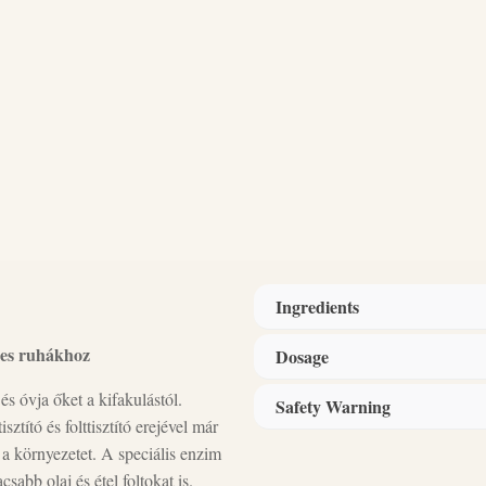
Ingredients
nes ruhákhoz
Dosage
Ingredients
: 50 - 80% mosószód
kevesebb anionos felületaktív any
s óvja őket a kifakulástól.
Safety Warning
Adagolás: 10-15 g/ kg száraz ru
ztító és folttisztító erejével már
 a környezetet. A speciális enzim
Adagolás: 50 - 65 g, 65 - 75 g
abb olaj és étel foltokat is.