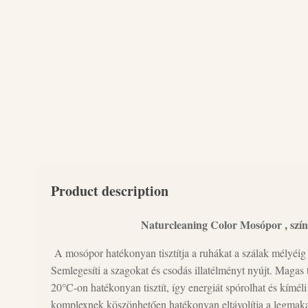
Product description
Naturcleaning Color Mosópor , szí
A mosópor hatékonyan tisztítja a ruhákat a szálak mélyéig é
Semlegesíti a szagokat és csodás illatélményt nyújt. Magas tis
20°C-on hatékonyan tisztít, így energiát spórolhat és kíméli
komplexnek köszönhetően hatékonyan eltávolítja a legmakacs