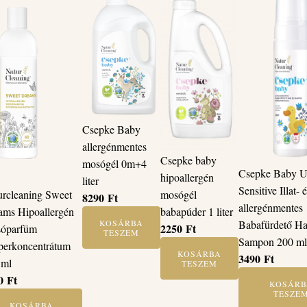
Csepke Baby
allergénmentes
Csepke baby
mosógél 0m+4
Csepke Baby Ul
hipoallergén
liter
Sensitive Illat- 
mosógél
urcleaning Sweet
8290
Ft
allergénmentes
babapúder 1 liter
ams Hipoallergén
Babafürdető Ha
KOSÁRBA
2250
Ft
óparfüm
TESZEM
Sampon 200 m
perkoncentrátum
KOSÁRBA
3490
Ft
 ml
TESZEM
90
Ft
KOSÁRB
TESZE
KOSÁRBA