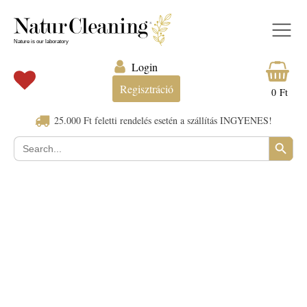
Login
Regisztráció
0
Ft
25.000 Ft feletti rendelés esetén a szállítás INGYENES!
Search Button
Search
for:
Last Name