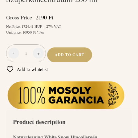
Gross Price
2190
Ft
Net Price:
1724.41
HUF + 27% VAT
Unit price:
10950
Ft / liter
-
+
ADD TO CART
Naturcleaning
White
Add to whitelist
Snow
Hipoallergén
Mosóparfüm
Szuperkoncentrátum
200
ml
quantity
Product description
Naturcleaning White Snow Hipoallergén