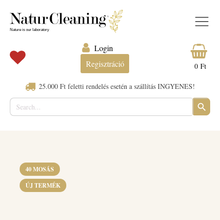
Login
Regisztráció
0
Ft
25.000 Ft feletti rendelés esetén a szállítás INGYENES!
Search
SEARC
for:
BUTTO
40 MOSÁS
ÚJ TERMÉK