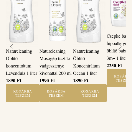
Csepke baby
hipoallergén
öblítő babap
Naturcleaning
Naturcleaning
Naturcleaning
3m+ 1 liter
Öblítő
Öblítő
Mosógép tisztító
2250
Ft
koncentrátum
Koncentrátum
vadgesztenye
Levendula 1 liter
Ocean 1 liter
kivonattal 200 ml
KOSÁRB
1890
Ft
1890
Ft
1990
Ft
TESZEM
KOSÁRBA
KOSÁRBA
KOSÁRBA
TESZEM
TESZEM
TESZEM