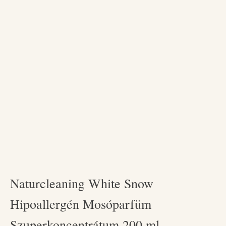
Naturcleaning White Snow
Hipoallergén Mosóparfüm
Szuperkoncentrátum 200 ml