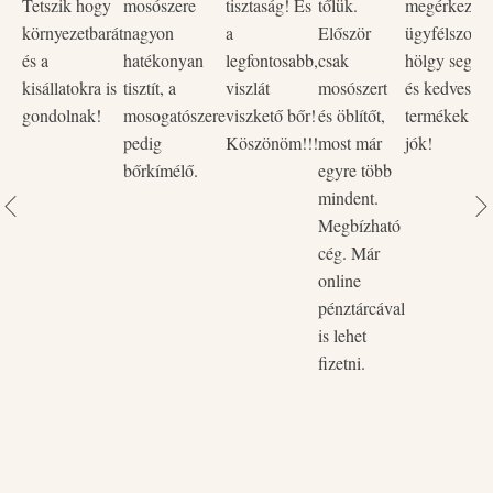
Tetszik hogy
mosószere
tisztaság! És
tőlük.
megérkezett,
Biológiailag lebomló
– Fenntartható, környezetbarát
környezetbarát
nagyon
a
Először
ügyfélszolgá
megoldás.
és a
hatékonyan
legfontosabb,
csak
hölgy segítő
Újratölthető flakon
– Kevesebb hulladék, tudatosabb
kisállatokra is
tisztít, a
viszlát
mosószert
és kedves vo
választás.
gondolnak!
mosogatószere
viszkető bőr!
és öblítőt,
termékek na
pedig
Köszönöm!!!
most már
jók!
bőrkímélő.
egyre több
mindent.
Megbízható
cég. Már
online
pénztárcával
is lehet
fizetni.