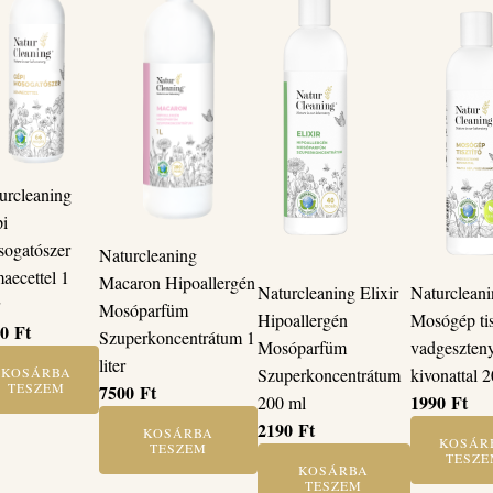
urcleaning
i
ogatószer
Naturcleaning
aecettel 1
Macaron Hipoallergén
Naturcleaning Elixir
Naturclean
r
Mosóparfüm
Hipoallergén
Mosógép tis
60
Ft
Szuperkoncentrátum 1
Mosóparfüm
vadgeszten
liter
Szuperkoncentrátum
kivonattal 
KOSÁRBA
TESZEM
7500
Ft
1990
Ft
200 ml
2190
Ft
KOSÁRBA
KOSÁR
TESZEM
TESZ
KOSÁRBA
TESZEM