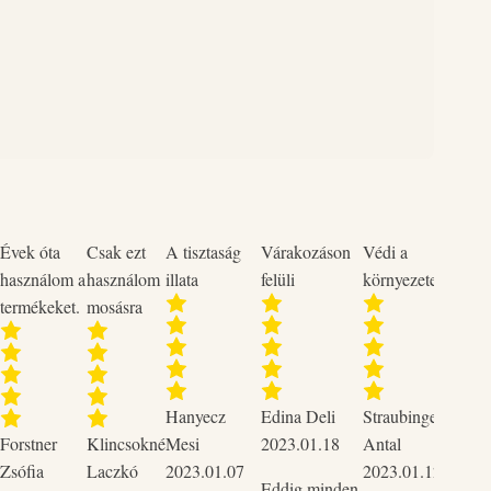
EMBE KERÜLÉS ESETÉN: Több percig tartó óvatos öblítés
encsék eltávolítása, ha könnyen megoldható. Az öblítés
úlik el: orvosi ellátást kell kérni.* Linalool-t tartalmaz.
Évek óta
Csak ezt
A tisztaság
Várakozáson
Védi a
Neme
használom a
használom
illata
felüli
környezetet
termékeket.
mosásra
Szup
Hanyecz
Edina Deli
Straubinger
2023
Forstner
Klincsokné
Mesi
2023.01.18
Antal
Csak 
Zsófia
Laczkó
2023.01.07
2023.01.12
tudo
Eddig minden