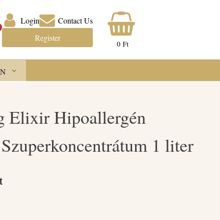
Login
Contact Us
Register
0
Ft
N
g Elixir Hipoallergén
zuperkoncentrátum 1 liter
t