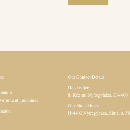
es
Our Contact Details
Head office:
mation
8. Kéz str. Nyíregyháza, H-4400
vironment guidelines
Our Site address:
mation
H-4400 Nyíregyháza, Simai u. 58