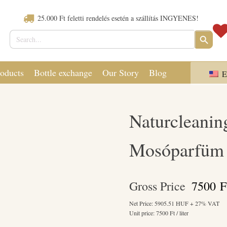
25.000 Ft feletti rendelés esetén a szállítás INGYENES!
Search
SEARCH
for:
BUTTON
oducts
Bottle exchange
Our Story
Blog
E
Naturcleanin
Mosóparfüm S
Gross Price
7500
F
Net Price:
5905.51
HUF + 27% VAT
Unit price:
7500
Ft / liter