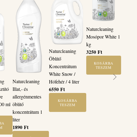
Naturcleaning
Mosópor White 1
kg
Naturcleaning
3250
Ft
Öblítő
KOSÁRBA
Koncentrátum
TESZEM
White Snow /
Naturcleaning
ing
Hófehér / 4 liter
Illat,- és
6550
Ft
ztító
allergénmentes
ye
KOSÁRBA
öblítő
200 ml
TESZEM
koncentrátum 1
liter
BA
1890
Ft
EM