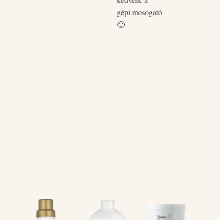
gépi mosogató
🙂