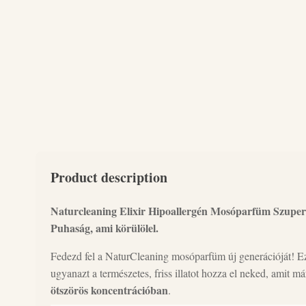
Product description
Naturcleaning Elixir Hipoallergén Mosóparfüm Szupe
Puhaság, ami körülölel.
Fedezd fel a NaturCleaning mosóparfüm új generációját! E
ugyanazt a természetes, friss illatot hozza el neked, amit m
ötszörös koncentrációban
.