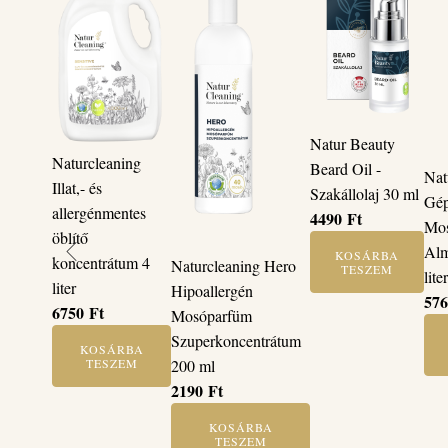
Natur Beauty
Naturcleaning
Beard Oil -
Nat
Illat,- és
Szakállolaj 30 ml
Gép
allergénmentes
4490
Ft
Mos
öblítő
Alm
KOSÁRBA
koncentrátum 4
Naturcleaning Hero
TESZEM
lite
liter
Hipoallergén
57
6750
Ft
Mosóparfüm
Szuperkoncentrátum
KOSÁRBA
TESZEM
200 ml
2190
Ft
KOSÁRBA
TESZEM