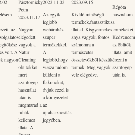
2.02
Pásztornicky
2023.11.03
2023.09.15
dás.
Régóta
Petra
ztás.
elésem
Az egyik
Kiváló minőségű
használom
2023.11.17
legjobb
termékek,fantasztikus
a
zett, az
Nagyon
webáruház
illattal. Kisgyermekes
termékeket.
zolgálatos
elégedett
szuper
anya vagyok, fontos
Kedvencem
egítőkész
vagyok a
termékekkel.
számomra a
az öblítők
es volt. A
Natur
A
természetes
illata, amit
ek nagyon
Cleaning
legjobb,hogy
összetevőkből készült
érezni a
öblítőkkel,
vissza tudom
termék. Meg vagyok
szárítógép
mert
küldeni a
vele elégedve.
után is.
szárítógép
flakonokat,
használat
óvjuk ezzel is
után is
a környezetet
megmarad a
az
ruhák
újrahasznosítás
kellemes
jegyében.
illata. A
Sweet