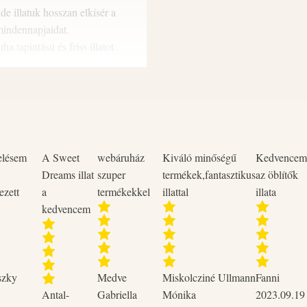
orvosi ellátást kell kérni. SZ
e illatuk hosszan elkísér a
vízzel. Adott esetben a kontaktl
mindennapjaidat.
folytatása. Ha szemirritáció nem m
a tapintású és friss illatot
Allergiás reakciót válthat ki.
00 mosásra elegendő. A növényi
 a ruhákat puhává és könnyen
sz kompromisszumot kötni a
elésem
A Sweet
webáruház
Kiváló minőségű
Kedvencem
Dreams illat
szuper
termékek,fantasztikus
az öblítők
ezett
a
termékekkel
illattal
illata
tán.
kedvencem
.
ségét és puhaságát.
 eredményhez.
 és a természethez.
szky
Medve
Miskolcziné Ullmann
Fanni
rlet-tartalmaktól
– Vegán és
Antal-
Gabriella
Mónika
2023.09.19