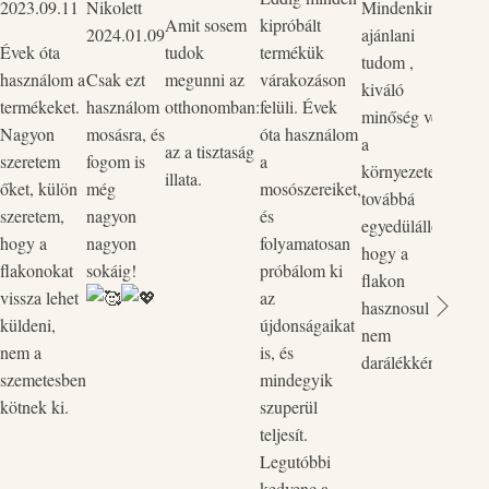
2023.09.11
Nikolett
Mindenkinek
mind
Amit sosem
kipróbált
2024.01.09
ajánlani
Szup
Évek óta
tudok
termékük
tudom ,
körny
használom a
Csak ezt
megunni az
várakozáson
kiváló
bőrba
termékeket.
használom
otthonomban:
felüli. Évek
minőség védi
ők p
Nagyon
mosásra, és
óta használom
a
kedv
az a tisztaság
szeretem
fogom is
a
környezetet,
rend
illata.
őket, külön
még
mosószereiket,
továbbá
legut
szeretem,
nagyon
és
egyedülálló,
rende
hogy a
nagyon
folyamatosan
hogy a
össze
flakonokat
sokáig!
próbálom ki
flakon
és a 
vissza lehet
az
hasznosul
össz
küldeni,
újdonságaikat
nem
egyi
nem a
is, és
darálékként.
flako
szemetesben
mindegyik
Vill
kötnek ki.
szuperül
zökk
teljesít.
pòtol
Legutóbbi
kedvenc a