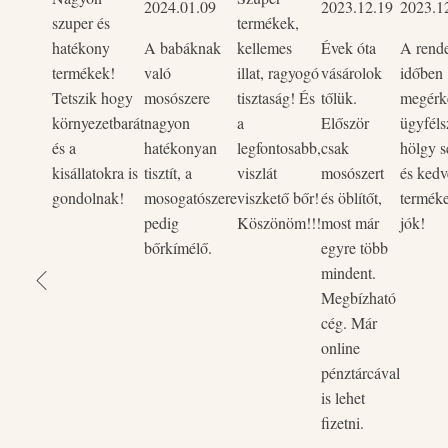
2024.01.09
2023.12.19
2023.1
Biológiailag lebomló
– Fenntartható, környezetbarát megol
szuper és
termékek,
Újratölthető flakon
– Kevesebb hulladék, tudatosabb válas
hatékony
A babáknak
kellemes
Évek óta
A rend
termékek!
való
illat, ragyogó
vásárolok
időben
Tetszik hogy
mosószere
tisztaság! És
tőlük.
megérke
környezetbarát
nagyon
a
Először
ügyféls
és a
hatékonyan
legfontosabb,
csak
hölgy s
kisállatokra is
tisztít, a
viszlát
mosószert
és kedv
gondolnak!
mosogatószere
viszkető bőr!
és öblítőt,
termék
pedig
Köszönöm!!!
most már
jók!
bőrkímélő.
egyre több
mindent.
Megbízható
cég. Már
online
pénztárcával
is lehet
fizetni.