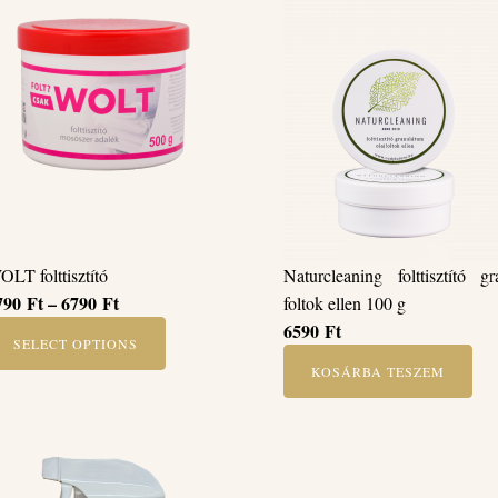
Naturcleaning folttisztító g
OLT folttisztító
Ártartomány:
790
Ft
–
6790
Ft
foltok ellen 100 g
1790 Ft
6590
Ft
SELECT OPTIONS
-
KOSÁRBA TESZEM
his
6790 Ft
roduct
as
ltiple
riants.