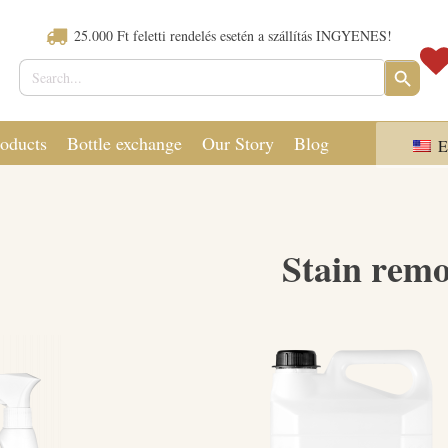
25.000 Ft feletti rendelés esetén a szállítás INGYENES!
Search
SEARCH
for:
BUTTON
oducts
Bottle exchange
Our Story
Blog
E
Stain remo