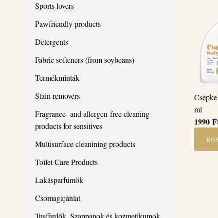
Sports lovers
Pawfriendly products
Detergents
Fabric softeners (from soybeans)
Termékminták
Stain removers
Csepke 
ml
Fragrance- and allergen-free cleaning
1990
F
products for sensitives
KO
Multisurface cleanining products
Toilet Care Products
Lakásparfümök
Csomagajánlat
Tusfürdők, Szappanok és kozmetikumok