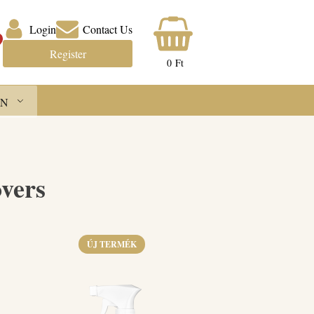
Login
Contact Us
Register
0
Ft
N
vers
ÚJ TERMÉK