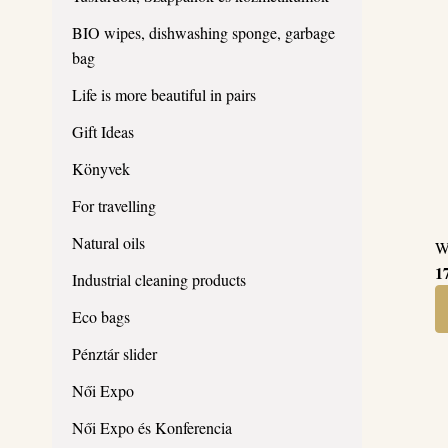
BIO wipes, dishwashing sponge, garbage
bag
Life is more beautiful in pairs
Gift Ideas
Könyvek
For travelling
Natural oils
W
1
Industrial cleaning products
Eco bags
T
Pénztár slider
p
Női Expo
h
mu
Női Expo és Konferencia
va