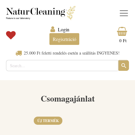
Login
Regisztráció
0
Ft
25.000 Ft feletti rendelés esetén a szállítás INGYENES!
Search
SEARC
for:
BUTTO
Csomagajánlat
ÚJ TERMÉK