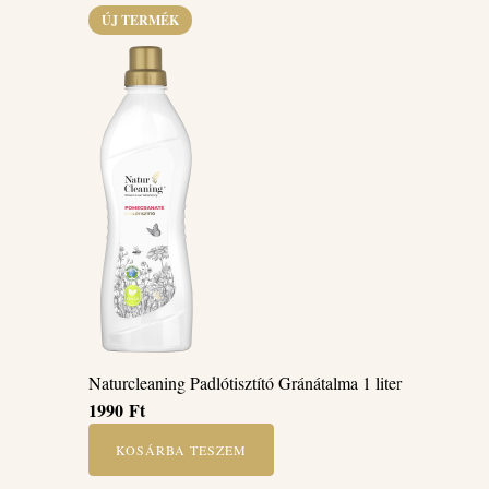
ÚJ TERMÉK
Naturcleaning Padlótisztító Gránátalma 1 liter
1990
Ft
KOSÁRBA TESZEM