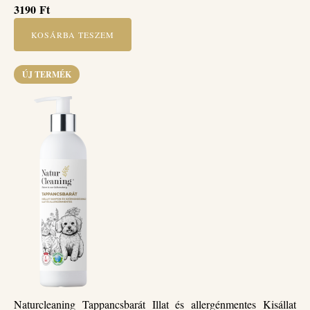
3190
Ft
KOSÁRBA TESZEM
ÚJ TERMÉK
Naturcleaning Tappancsbarát Illat és allergénmentes Kisállat