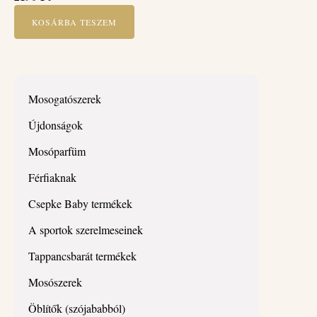
KOSÁRBA TESZEM
Mosogatószerek
Újdonságok
Mosóparfüm
Férfiaknak
Csepke Baby termékek
A sportok szerelmeseinek
Tappancsbarát termékek
Mosószerek
Öblítők (szójababból)