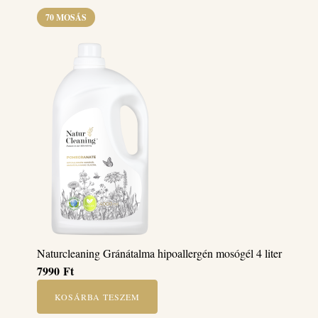
70 MOSÁS
Naturcleaning Gránátalma hipoallergén mosógél 4 liter
7990
Ft
KOSÁRBA TESZEM