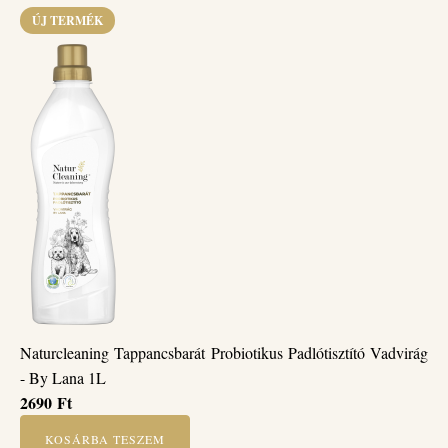
ÚJ TERMÉK
Naturcleaning Tappancsbarát Probiotikus Padlótisztító Vadvirág
- By Lana 1L
2690
Ft
KOSÁRBA TESZEM