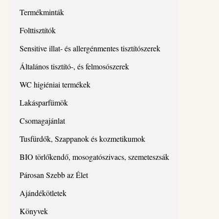
Termékminták
Folttisztítók
Sensitive illat- és allergénmentes tisztítószerek
Általános tisztító-, és felmosószerek
WC higiéniai termékek
Lakásparfümök
Csomagajánlat
Tusfürdők, Szappanok és kozmetikumok
BIO törlőkendő, mosogatószivacs, szemeteszsák
Párosan Szebb az Élet
Ajándékötletek
Könyvek