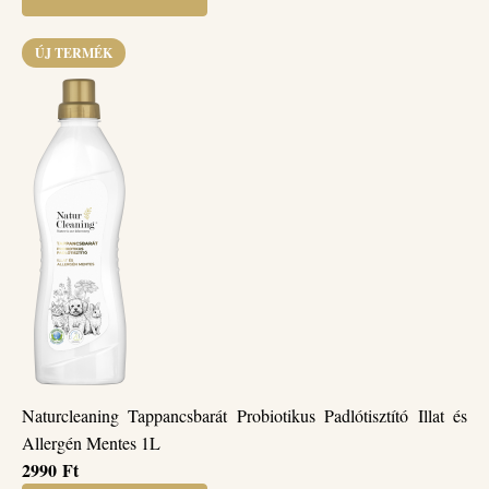
ÚJ TERMÉK
Naturcleaning Tappancsbarát Probiotikus Padlótisztító Illat és
Allergén Mentes 1L
2990
Ft