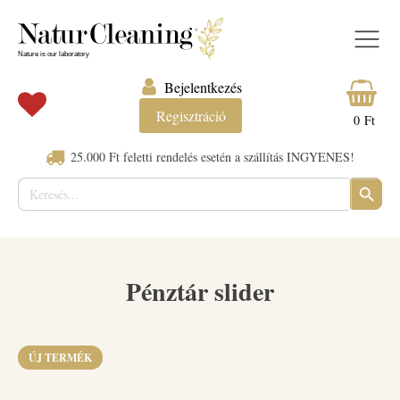
Bejelentkezés
Regisztráció
0
Ft
25.000 Ft feletti rendelés esetén a szállítás INGYENES!
Keresés:
SEARC
BUTTO
Pénztár slider
ÚJ TERMÉK