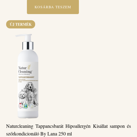
KOSÁRBA TESZEM
ÚJ TERMÉK
Naturcleaning Tappancsbarát Hipoallergén Kisállat sampon és
szőrkondicionáló By Lana 250 ml