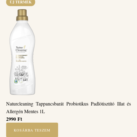
ÚJ TERMÉK
Naturcleaning Tappancsbarát Probiotikus Padlótisztító Illat és
Allergén Mentes 1L
2990
Ft
KOSÁRBA TESZEM