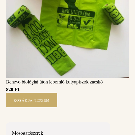
Benevo biológiai úton lebomló kutyapiszok zacskó
820
Ft
KOSÁRBA TESZEM
Mosogatószerek