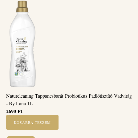
Naturcleaning Tappancsbarát Probiotikus Padlótisztító Vadvirág
- By Lana 1L
2690
Ft
KOSÁRBA TESZEM