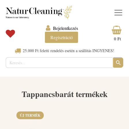
Bejelentkezés
Regisztráció
0
Ft
25.000 Ft feletti rendelés esetén a szállítás INGYENES!
Keresés:
SEARC
BUTTO
Tappancsbarát termékek
ÚJ TERMÉK