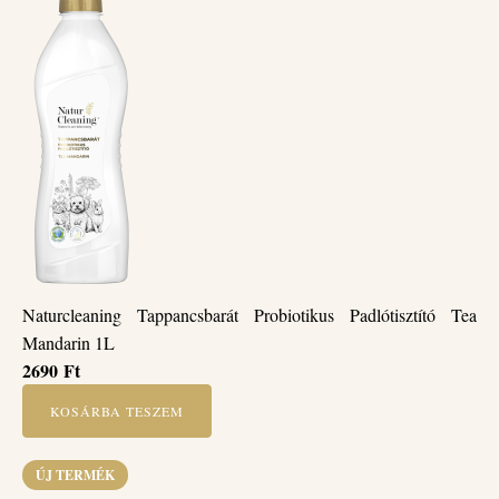
Naturcleaning Tappancsbarát Probiotikus Padlótisztító Tea
Mandarin 1L
2690
Ft
KOSÁRBA TESZEM
ÚJ TERMÉK