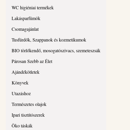
WC higiéniai termékek
Lakásparfümök
Csomagajánlat
Tusfürdők, Szappanok és kozmetikumok
BIO törlőkendő, mosogatószivacs, szemeteszsák
Párosan Szebb az Élet
Ajándékötletek
Könyvek
Utazáshoz
Természetes olajok
Ipari tisztítószerek
Öko táskák