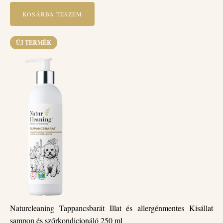
KOSÁRBA TESZEM
ÚJ TERMÉK
Naturcleaning Tappancsbarát Illat és allergénmentes Kisállat
sampon és szőrkondicionáló 250 ml