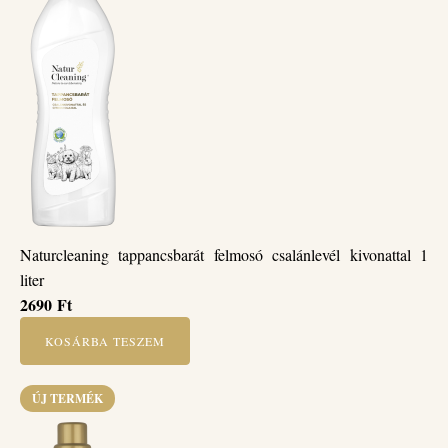
Naturcleaning tappancsbarát felmosó csalánlevél kivonattal 1
liter
2690
Ft
KOSÁRBA TESZEM
ÚJ TERMÉK