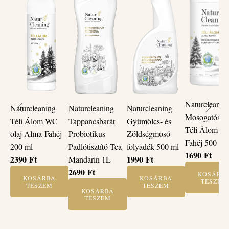
Naturcleanin
Naturcleaning
Naturcleaning
Naturcleaning
Mosogatósze
Tappancsbarát
Gyümölcs- és
Téli Álom WC
Téli Álom A
Probiotikus
Zöldségmosó
olaj Alma-Fahéj
Fahéj 500 ml
Padlótisztító Tea
folyadék 500 ml
200 ml
1690
Ft
1990
Ft
2390
Ft
Mandarin 1L
2690
Ft
KOSÁRB
KOSÁRBA
KOSÁRBA
TESZEM
TESZEM
TESZEM
KOSÁRBA
TESZEM