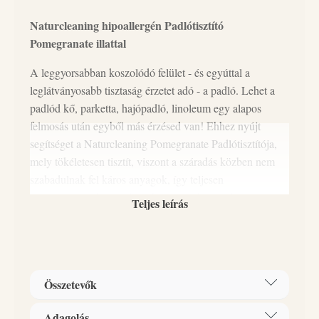
Naturcleaning hipoallergén Padlótisztító
Pomegranate illattal
A leggyorsabban koszolódó felület - és egyúttal a
leglátványosabb tisztaság érzetet adó - a padló. Lehet a
padlód kő, parketta, hajópadló, linoleum egy alapos
felmosás után egyből más érzésed van! Ehhez nyújt
segítséget a Naturcleaning Pomegranate Padlótisztítója,
mely tökéletesen tisztít, viszont a száradás közben nem
szabadulnak fel káros anyagok, így teljesen
biztonságosan használható kisgyermekes házban, vagy
Teljes leírás
VEGÁN
háziállatok mellett is.
- nem tartalmaz állati
HIPOALLERGÉN
eredetű anyagokat.
- olyan
összetevőket tartalmaz, amelyek minimalizálják az
allergiás reakciók kialakulásának valószínűségét.
Összetevők
Alkalmazható: fa padlólap, járólap, csempe, márvány,
pvc. Általános felhasználásra készült minden felületű
Adagolás