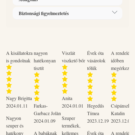
padló tisztítására.
Összetevők:
5%-nál kevesebb anionos felületaktív
anyag, 5%-nál kevesebb nemionos felületaktív anyag,
Biztonsági figyelmeztetés
Használat: Öntsön 1-2 kupaknyi padlótisztító 5 liter
illatanyag, tartósítószer (Phenoxyethanol).
langyos vízhez.
Gyermektől elzárva tartandó! Szembe kerülés esetén:
Több percig tartó óvatos öblítés vízzel. Adott esetben
kontaktlencsék eltávolítása, ha könnyen megoldható, az
öblítés folytatása. Ha a szemirritáció nem múlik el:
A kisállatokra
nagyon
Viszlát
Évek óta
A rendelése
orvosi ellátást kell kérni.
is gondolnak
hatékonyan
viszkető bőr
vásárolok
időben
tisztít
tőlük
megérkezett
Nagy Brigitta
Anita
2024.01.11
Farkas-
2024.01.01
Hegedűs
Csipánszky
Garbacz Jolàn
Tímea
Katalin
Nagyon
Szuper
2024.01.09
2023.12.19
2023.12.02
szuper és
termékek,
hatékony
A babáknak
kellemes
Évek óta
A rendelése