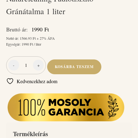
Gránátalma 1 liter
Bruttó ár:
1990
Ft
Nettó ár:
1566.93
Ft + 27% ÁFA
Egységár:
1990
Ft / liter
-
+
KOSÁRBA TESZEM
Naturcleaning
Padlótisztító
Kedvencekhez adom
Gránátalma
1
liter
mennyiség
Termékleírás