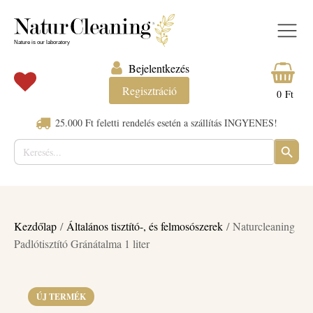
Bejelentkezés
Regisztráció
0
Ft
25.000 Ft feletti rendelés esetén a szállítás INGYENES!
Keresés:
SEARC
BUTTO
Kezdőlap
/
Általános tisztító-, és felmosószerek
/ Naturcleaning
Padlótisztító Gránátalma 1 liter
ÚJ TERMÉK