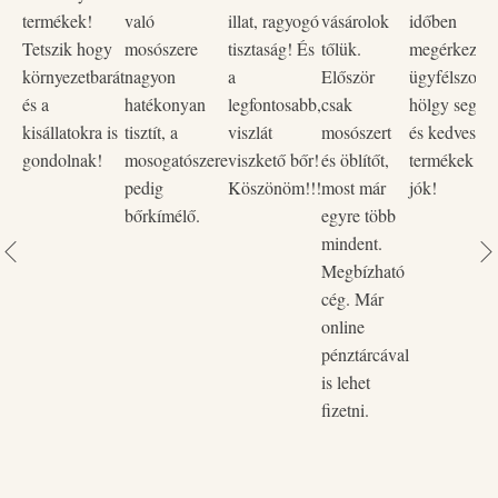
termékek!
való
illat, ragyogó
vásárolok
időben
Tetszik hogy
mosószere
tisztaság! És
tőlük.
megérkezett,
környezetbarát
nagyon
a
Először
ügyfélszolgá
és a
hatékonyan
legfontosabb,
csak
hölgy segítő
kisállatokra is
tisztít, a
viszlát
mosószert
és kedves vo
gondolnak!
mosogatószere
viszkető bőr!
és öblítőt,
termékek na
pedig
Köszönöm!!!
most már
jók!
bőrkímélő.
egyre több
mindent.
Megbízható
cég. Már
online
pénztárcával
is lehet
fizetni.