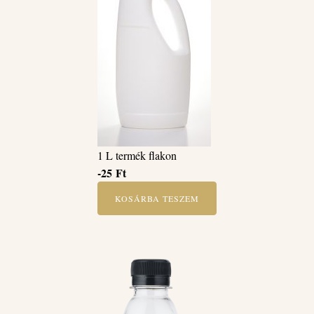
1 L termék flakon
-25
Ft
KOSÁRBA TESZEM