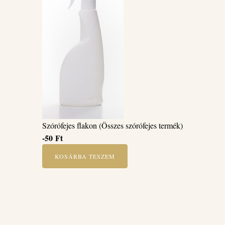
Szórófejes flakon (Összes szórófejes termék)
-50
Ft
KOSÁRBA TESZEM