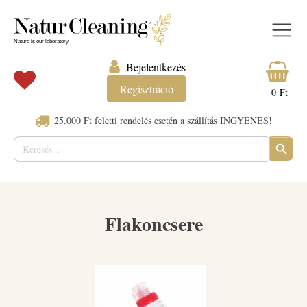
Bejelentkezés
Regisztráció
0
Ft
25.000 Ft feletti rendelés esetén a szállítás INGYENES!
Keresés:
SEARC
BUTTO
Flakoncsere