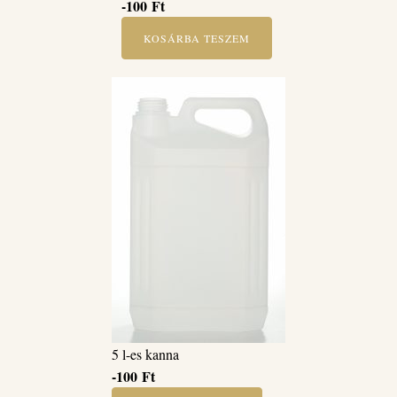
-100
Ft
KOSÁRBA TESZEM
5 l-es kanna
-100
Ft