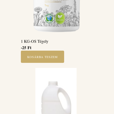
1 KG-OS Tégely
-25
Ft
KOSÁRBA TESZEM