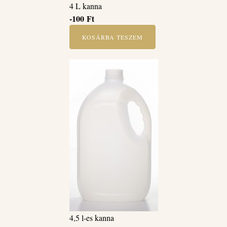
4 L kanna
-100
Ft
KOSÁRBA TESZEM
4,5 l-es kanna