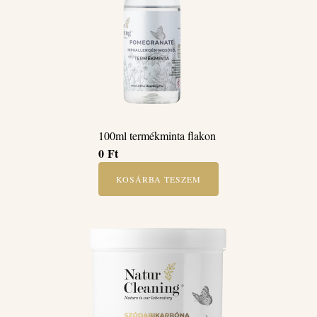
100ml termékminta flakon
0
Ft
KOSÁRBA TESZEM