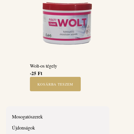
Wolt-os tégely
-25
Ft
KOSÁRBA TESZEM
Mosogatószerek
Újdonságok