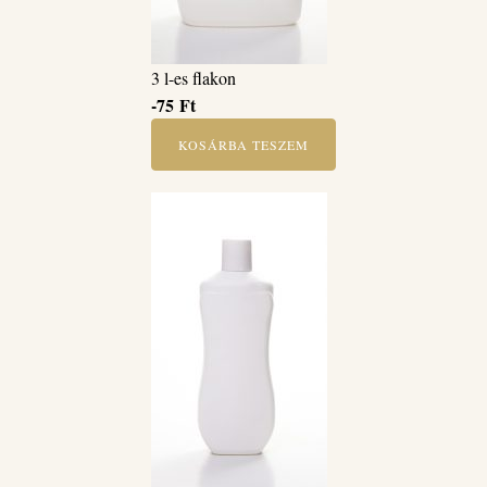
3 l-es flakon
-75
Ft
KOSÁRBA TESZEM