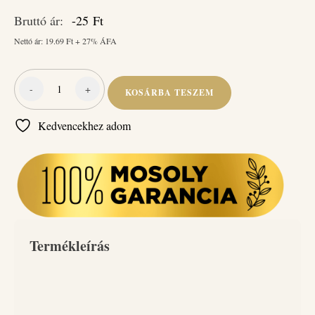
Bruttó ár:
-25
Ft
Nettó ár:
19.69
Ft + 27% ÁFA
-
+
KOSÁRBA TESZEM
Pumpás
flakon
Kedvencekhez adom
(mosogatószer)
500ml
mennyiség
Termékleírás