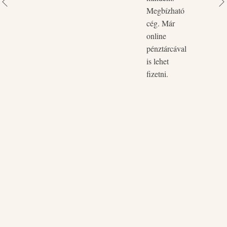
Megbízható
cég. Már
online
pénztárcával
is lehet
fizetni.