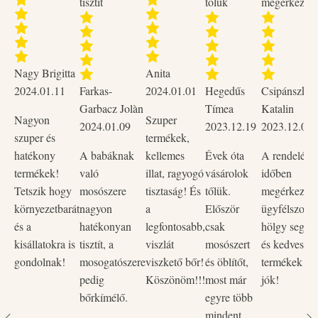
tisztít
tőlük
megérkezett
Nagy Brigitta
Anita
2024.01.11
Farkas-
2024.01.01
Hegedűs
Csipánszky
Garbacz Jolàn
Tímea
Katalin
Nagyon
Szuper
2024.01.09
2023.12.19
2023.12.02
szuper és
termékek,
hatékony
A babáknak
kellemes
Évek óta
A rendelése
termékek!
való
illat, ragyogó
vásárolok
időben
Tetszik hogy
mosószere
tisztaság! És
tőlük.
megérkezett,
környezetbarát
nagyon
a
Először
ügyfélszolgá
és a
hatékonyan
legfontosabb,
csak
hölgy segítő
kisállatokra is
tisztít, a
viszlát
mosószert
és kedves vo
gondolnak!
mosogatószere
viszkető bőr!
és öblítőt,
termékek na
pedig
Köszönöm!!!
most már
jók!
bőrkímélő.
egyre több
mindent.