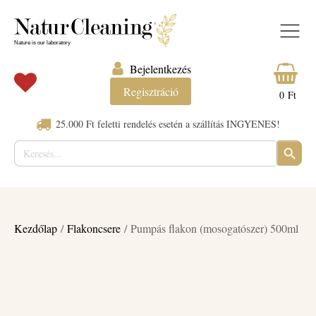
Bejelentkezés
Regisztráció
0
Ft
25.000 Ft feletti rendelés esetén a szállítás INGYENES!
Keresés:
SEARC
BUTTO
Kezdőlap
/
Flakoncsere
/ Pumpás flakon (mosogatószer) 500ml