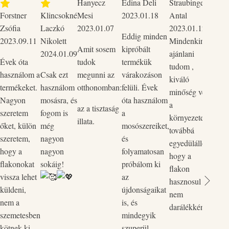
Hanyecz
Edina Deli
Straubinger
2023
Forstner
Klincsokné
Mesi
2023.01.18
Antal
Csak 
Zsófia
Laczkó
2023.01.07
2023.01.12
tudo
Eddig minden
2023.09.11
Nikolett
Mindenkinek
mind
Amit sosem
kipróbált
2024.01.09
ajánlani
Szup
Évek óta
tudok
termékük
tudom ,
körny
használom a
Csak ezt
megunni az
várakozáson
kiváló
bőrba
termékeket.
használom
otthonomban:
felüli. Évek
minőség védi
ők p
Nagyon
mosásra, és
óta használom
a
kedv
az a tisztaság
szeretem
fogom is
a
környezetet,
rend
illata.
őket, külön
még
mosószereiket,
továbbá
legut
szeretem,
nagyon
és
egyedülálló,
rende
hogy a
nagyon
folyamatosan
hogy a
össze
flakonokat
sokáig!
próbálom ki
flakon
és a 
vissza lehet
az
hasznosul
össz
küldeni,
újdonságaikat
nem
egyi
nem a
is, és
darálékként.
flako
szemetesben
mindegyik
Vill
kötnek ki.
szuperül