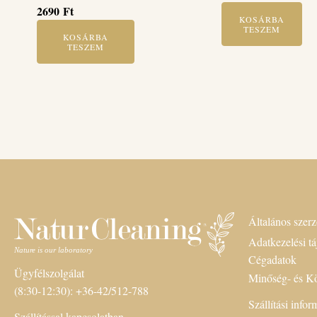
2690
Ft
KOSÁRBA
TESZEM
KOSÁRBA
TESZEM
Általános szerz
Adatkezelési tá
Cégadatok
Ügyfélszolgálat
Minőség- és Kö
(8:30-12:30): +36-42/512-788
Szállítási info
Szállítással kapcsolatban