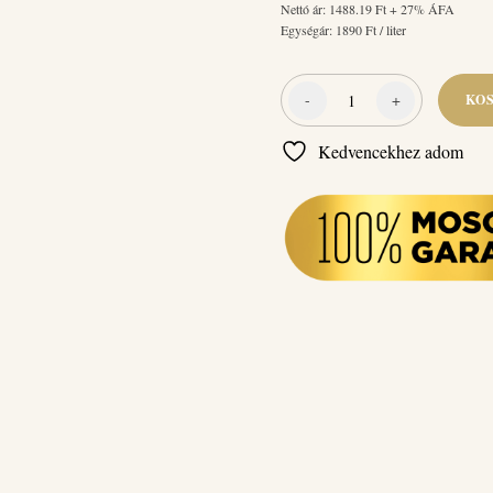
Nettó ár:
1488.19
Ft + 27% ÁFA
Egységár:
1890
Ft / liter
-
+
KO
Naturcleaning
Aromaterápiás
Kedvencekhez adom
Levendula
Öblítő
koncentrátum
1
liter
mennyiség