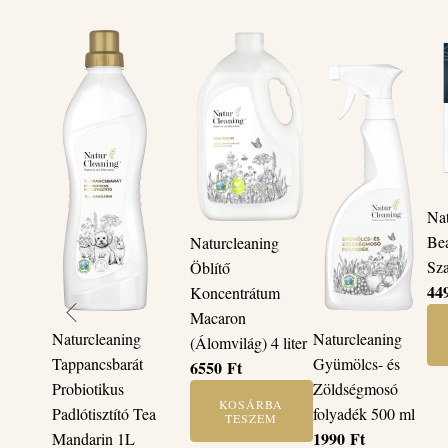
Na
Bea
Naturcleaning
Sza
Öblítő
44
Koncentrátum
Macaron
Naturcleaning
Naturcleaning
(Álomvilág) 4 liter
Tappancsbarát
Gyümölcs- és
6550
Ft
Probiotikus
Zöldségmosó
KOSÁRBA
Padlótisztító Tea
folyadék 500 ml
TESZEM
1990
Ft
Mandarin 1L