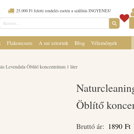
25.000 Ft feletti rendelés esetén a szállítás INGYENES!
Keresés:
SEARCH
BUTTON
k
Flakoncsere
A mi sztorink
Blog
Vélemények
ás Levendula Öblítő koncentrátum 1 liter
Naturcleanin
Öblítő koncen
Bruttó ár:
1890
Ft