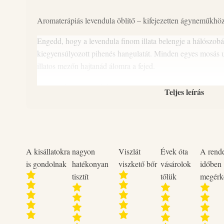
Aromaterápiás levendula öblítő – kifejezetten ágyneműkhöz
Engedd, hogy a levendula finom illata belengje a hálószobá
kiegyensúlyozott pihenés hangulatát. Minden egyes mosás ut
illatos mezőn hajtanád álomra a fejed.
Ez az öblítő a levendula minden jótékony tulajdonságát ma
Teljes leírás
mesterséges illatanyagok nélkül.
-Természetes összetevők
-Kifejezetten ágyneműkhöz
A kisállatokra
nagyon
Viszlát
Évek óta
A rend
-Kiegyensúlyozott, lágy illat
is gondolnak
hatékonyan
viszkető bőr
vásárolok
időben
tisztít
tőlük
megérk
Próbáld ki, és varázsolj meghitt, levendulás estéket a hálós