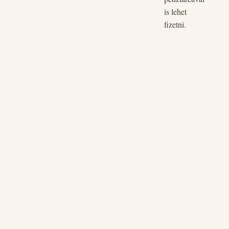
Természetes növényi eredetű összetételének köszönhetően 
is lehet
terheli élővizeinket, hiszen biológiailag teljesen lebomlik.
fizetni.
1 liter öblítőből 5 liter öblítő készíthető. Hígítás során az ö