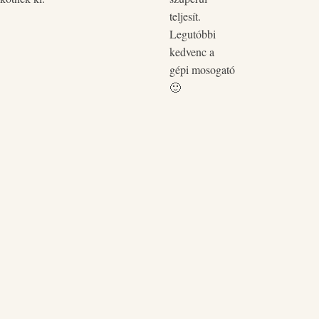
zökk
teljesít.
pòtol
Legutóbbi
kedvenc a
gépi mosogató
🙂