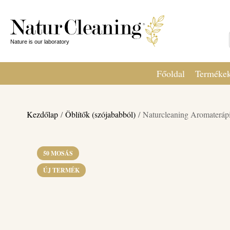
Főoldal
Terméke
Kezdőlap
/
Öblítők (szójababból)
/ Naturcleaning Aromaterápi
50 MOSÁS
ÚJ TERMÉK