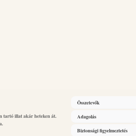
Összetevők
tartó illat akár heteken át.
Adagolás
Összetevők:
kationos felületakt
a.
illatanyag, tartósítószer (Phenox
Biztonsági figyelmeztetés
Alkalmazás:
1 kupak = 25 ml. 