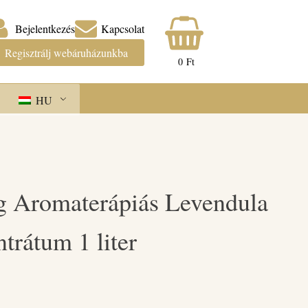
Bejelentkezés
Kapcsolat
Regisztrálj webáruházunkba
0
Ft
HU
g Aromaterápiás Levendula
trátum 1 liter