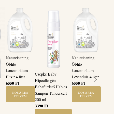
Naturcleaning
Naturcleaning
Öblítő
Öblítő
koncentrátum
koncentrátum
Csepke Baby
Elixir 4 liter
Levendula 4 liter
Hipoallergén
6550
Ft
6550
Ft
Babafürdető Hab és
KOSÁRBA
KOSÁRBA
Sampon Tündérkert
TESZEM
TESZEM
200 ml
3390
Ft