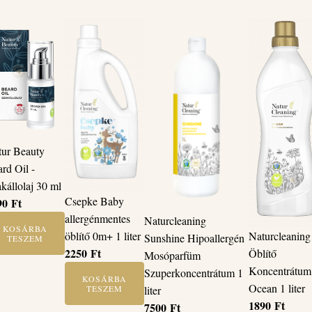
tur Beauty
rd Oil -
kállolaj 30 ml
Csepke Baby
90
Ft
allergénmentes
Naturcleaning
KOSÁRBA
öblítő 0m+ 1 liter
Naturcleaning
Sunshine Hipoallergén
TESZEM
2250
Ft
Öblítő
Mosóparfüm
Koncentrátum
Szuperkoncentrátum 1
KOSÁRBA
Ocean 1 liter
TESZEM
liter
1890
Ft
7500
Ft