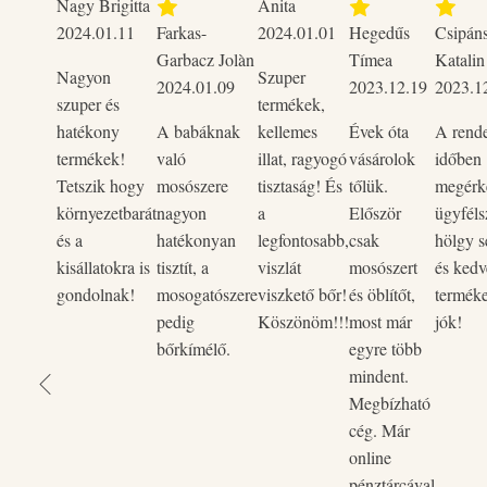
Nagy Brigitta
Anita
2024.01.11
Farkas-
2024.01.01
Hegedűs
Csipán
Jellemzői:
Garbacz Jolàn
Tímea
Katalin
- Levendula illat
Nagyon
Szuper
2024.01.09
2023.12.19
2023.1
-Környezettudatos öblítő koncentrátum
szuper és
termékek,
-Kellemes illat szárítógép használata után is
hatékony
A babáknak
kellemes
Évek óta
A rend
-Növényi összetevők
termékek!
való
illat, ragyogó
vásárolok
időben
-Hipoallergén
Tetszik hogy
mosószere
tisztaság! És
tőlük.
megérke
- Csökkenti a gyűrődést, ezáltal megkönnyítheti a vasalást
környezetbarát
nagyon
a
Először
ügyféls
-foszfátmentes, klórmentes, parabénmentes, állatkísérlet m
és a
hatékonyan
legfontosabb,
csak
hölgy s
-Biológiailag lebomló
kisállatokra is
tisztít, a
viszlát
mosószert
és kedv
-gazdaságosan adagolható
gondolnak!
mosogatószere
viszkető bőr!
és öblítőt,
termék
-Magyar termék
pedig
Köszönöm!!!
most már
jók!
-Újratölthető flakon
bőrkímélő.
egyre több
mindent.
Leírás:
Megbízható
Az öblítő hipoallergén, foszfátmentes, klórmentes, parabénm
cég. Már
pálmaolaj mentes, vegán, természetes összetevőkből készült
online
Biológiailag jól lebomló felületaktív anyagokat tartalmaz.
pénztárcával