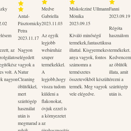
szky
Medve
Miskolcziné Ullmann
Fanni
Antal-
Gabriella
Mónika
2023.09.19
2.02
Pásztornicky
2023.11.03
2023.09.15
Régóta
Petra
elésem
Az egyik
Kiváló minőségű
használom
2023.11.17
legjobb
termékek,fantasztikus
a
zett, az
Nagyon
webáruház
illattal. Kisgyermekes
termékeket.
zolgálatos
elégedett
szuper
anya vagyok, fontos
Kedvencem
entes, pálmaolaj mentes, vegán
egítőkész
vagyok a
termékekkel.
számomra a
az öblítők
es volt. A
Natur
A
természetes
illata, amit
ek nagyon
Cleaning
legjobb,hogy
összetevőkből készült
érezni a
öblítőkkel,
vissza tudom
termék. Meg vagyok
szárítógép
mert
küldeni a
vele elégedve.
után is.
szárítógép
flakonokat,
használat
óvjuk ezzel is
entes, állatkísérlet mentes,
után is
a környezetet
 (kukoricaolaj, kókuszolaj).
megmarad a
az
ruhák
újrahasznosítás