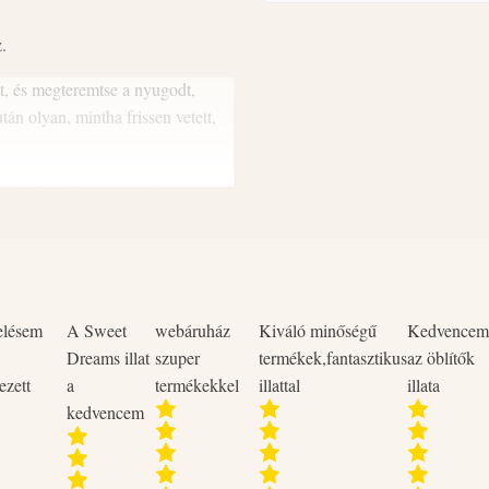
szükséges.
Gyermekektől elzárva tartand
.
öblítés vízzel. Adott esetben a 
t, és megteremtse a nyugodt,
öblítés folytatása. Ha szemirritác
án olyan, mintha frissen vetett,
feletti hőmérsékleten.
gában hordozza – természetesen,
elésem
A Sweet
webáruház
Kiváló minőségű
Kedvencem
Dreams illat
szuper
termékek,fantasztikus
az öblítők
ezett
a
termékekkel
illattal
illata
kedvencem
zobába!