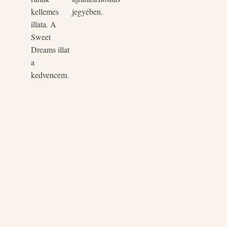
nem szennyezi a környezetet. Nem
kellemes
jegyében.
illata. A
Sweet
blítő illatának intenzitása csökken.
Dreams illat
a
kedvencem.