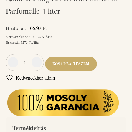
Parfumelle 4 liter
Bruttó ár:
6550
Ft
Nettó ár:
5157.48
Ft + 27% ÁFA
Egységár:
3275
Ft / liter
-
+
KOSÁRBA TESZEM
Naturcleaning
Öblítő
Kedvencekhez adom
Koncentrátum
Parfumelle
4
liter
mennyiség
Termékleírás