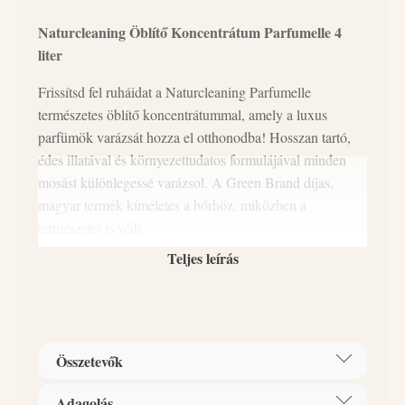
Naturcleaning Öblítő Koncentrátum Parfumelle 4
liter
Frissítsd fel ruháidat a Naturcleaning Parfumelle
természetes öblítő koncentrátummal, amely a luxus
parfümök varázsát hozza el otthonodba! Hosszan tartó,
édes illatával és környezettudatos formulájával minden
mosást különlegessé varázsol. A Green Brand díjas,
magyar termék kíméletes a bőrhöz, miközben a
természetet is védi.
Teljes leírás
Főbb jellemzők:
Intenzív, édes, parfümös illat
: Élvezd a
frissességet akár heteken át.
Környezetbarát
: Növényi összetevők, amelyek
Összetevők
kímélik a Földet.
Kellemes illat szárítógép használata után is
:
Adagolás