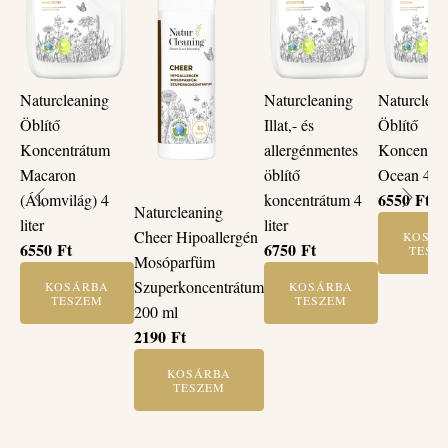
Naturcleaning
Naturcleaning
Naturclean
Öblítő
Illat,- és
Öblítő
Koncentrátum
allergénmentes
Koncentrá
Macaron
öblítő
Ocean 4 lit
6550
Ft
(Álomvilág) 4
koncentrátum 4
Naturcleaning
liter
liter
Cheer Hipoallergén
KOSÁ
6550
Ft
6750
Ft
TESZ
Mosóparfüm
Szuperkoncentrátum
KOSÁRBA
KOSÁRBA
TESZEM
TESZEM
200 ml
2190
Ft
KOSÁRBA
TESZEM