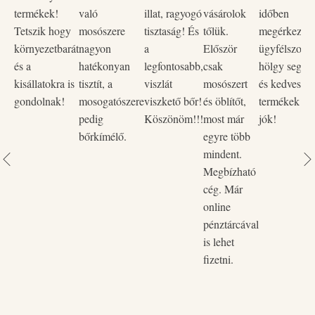
a kellemes illatot, így biztos lehetsz benne, hogy ruháid
termékek!
való
illat, ragyogó
vásárolok
időben
mindig friss élményt nyújtanak.
Tetszik hogy
mosószere
tisztaság! És
tőlük.
megérkezett,
környezetbarát
nagyon
a
Először
ügyfélszolgá
A termék természetes összetevőkből készült (szójabab),
és a
hatékonyan
legfontosabb,
csak
hölgy segítő
és biológiailag jól lebomló felületaktív anyagokat
kisállatokra is
tisztít, a
viszlát
mosószert
és kedves vo
tartalmaz. Ne csak a ruháidat, hanem a környezetet is
gondolnak!
mosogatószere
viszkető bőr!
és öblítőt,
termékek na
kíméld a Naturcleaning öblítővel!
pedig
Köszönöm!!!
most már
jók!
bőrkímélő.
egyre több
mindent.
Megbízható
cég. Már
online
pénztárcával
is lehet
fizetni.