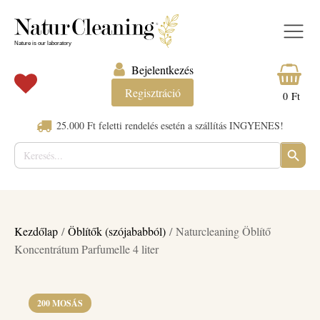
Bejelentkezés
Regisztráció
0
Ft
25.000 Ft feletti rendelés esetén a szállítás INGYENES!
Keresés:
SEARC
BUTTO
Kezdőlap
/
Öblítők (szójababból)
/ Naturcleaning Öblítő
Koncentrátum Parfumelle 4 liter
200 MOSÁS