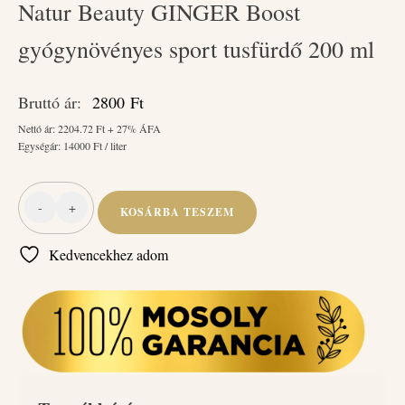
Natur Beauty GINGER Boost
gyógynövényes sport tusfürdő 200 ml
Bruttó ár:
2800
Ft
Nettó ár:
2204.72
Ft + 27% ÁFA
Egységár:
14000
Ft / liter
-
+
KOSÁRBA TESZEM
Natur
Beauty
Kedvencekhez adom
GINGER
Boost
gyógynövényes
sport
tusfürdő
200
ml
mennyiség