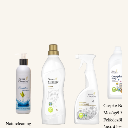
Csepke Baby
Mosógél Kis
Felfedezőkne
Naturcleaning
3m+ 4 liter