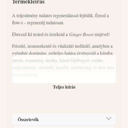
Termékleírás
A teljesítmény tudatos regenerálással fejlődik. Érezd a
flow-t – regenerálj tudatosan.
Ébreszd fel tested és érzékeid a
Ginger Boost
erejével!
Frissítő, izomserkentő és vitalizáló tusfürdő, amelyben a
gyömbér domináns, erőteljes hatása érvényesül a kámfor,
menta, rozmaring, árnika, kúszó fajdbogyó, csalán,
vadgesztenye, citromfű, kamilla, körömvirág és aloe vera
támogatásával.
Tökéletes választás edzés után vagy a nap indításához,
Teljes leírás
amikor extra energiára és felfrissülésre vágysz.
Ajánlott sportolóknak és mindenkinek, aki aktív életet él.
GINGER Boost – erőteljes, ébresztő hatás, amikor extra
Összetevők
energiára van szükséged