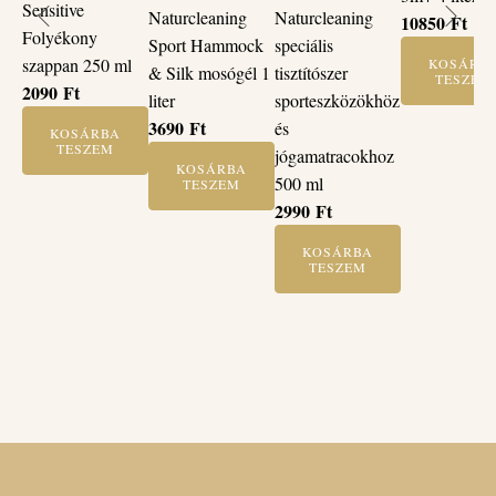
Sensitive
Naturcleaning
Naturcleaning
10850
Ft
Folyékony
Sport Hammock
speciális
szappan 250 ml
KOSÁRB
& Silk mosógél 1
tisztítószer
TESZEM
2090
Ft
liter
sporteszközökhöz
3690
Ft
és
KOSÁRBA
TESZEM
jógamatracokhoz
KOSÁRBA
500 ml
TESZEM
2990
Ft
KOSÁRBA
TESZEM