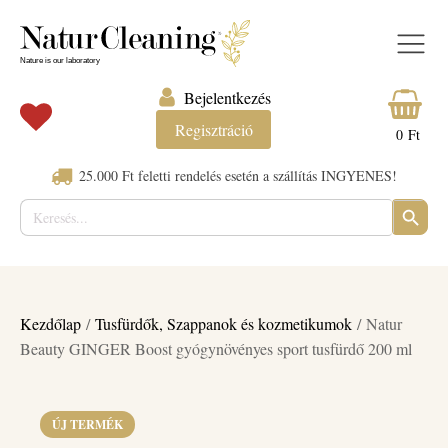
Bejelentkezés
Regisztráció
0
Ft
25.000 Ft feletti rendelés esetén a szállítás INGYENES!
Keresés:
SEARC
BUTTO
Kezdőlap
/
Tusfürdők, Szappanok és kozmetikumok
/ Natur
Beauty GINGER Boost gyógynövényes sport tusfürdő 200 ml
ÚJ TERMÉK