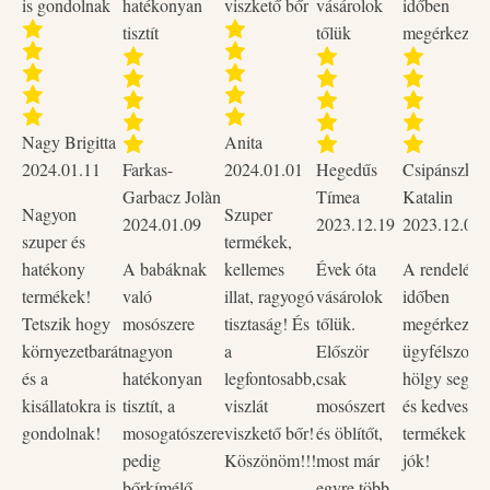
is gondolnak
hatékonyan
viszkető bőr
vásárolok
időben
tisztít
tőlük
megérkezett
Nagy Brigitta
Anita
2024.01.11
Farkas-
2024.01.01
Hegedűs
Csipánszky
Garbacz Jolàn
Tímea
Katalin
Nagyon
Szuper
2024.01.09
2023.12.19
2023.12.02
szuper és
termékek,
hatékony
A babáknak
kellemes
Évek óta
A rendelése
termékek!
való
illat, ragyogó
vásárolok
időben
Tetszik hogy
mosószere
tisztaság! És
tőlük.
megérkezett,
környezetbarát
nagyon
a
Először
ügyfélszolgá
és a
hatékonyan
legfontosabb,
csak
hölgy segítő
kisállatokra is
tisztít, a
viszlát
mosószert
és kedves vo
gondolnak!
mosogatószere
viszkető bőr!
és öblítőt,
termékek na
pedig
Köszönöm!!!
most már
jók!
bőrkímélő.
egyre több