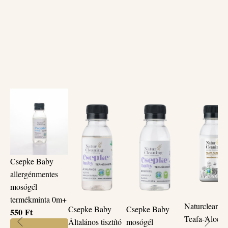
Csepke Baby
allergénmentes
mosógél
termékminta 0m+
Naturcleanin
Csepke Baby
Csepke Baby
550
Ft
Teafa-Aloe
Általános tisztító
mosógél