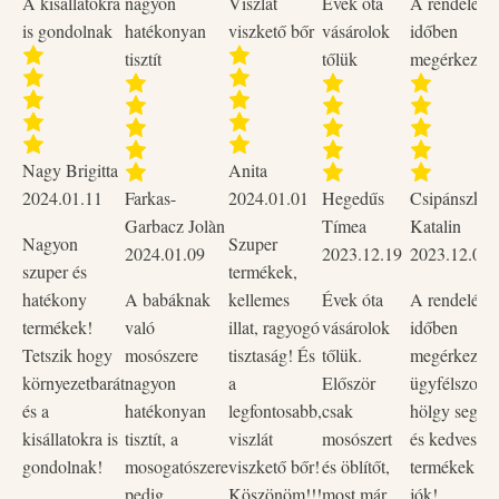
A kisállatokra
nagyon
Viszlát
Évek óta
A rendelése
is gondolnak
hatékonyan
viszkető bőr
vásárolok
időben
tisztít
tőlük
megérkezett
Nagy Brigitta
Anita
2024.01.11
Farkas-
2024.01.01
Hegedűs
Csipánszky
Garbacz Jolàn
Tímea
Katalin
Nagyon
Szuper
2024.01.09
2023.12.19
2023.12.02
szuper és
termékek,
hatékony
A babáknak
kellemes
Évek óta
A rendelése
termékek!
való
illat, ragyogó
vásárolok
időben
Tetszik hogy
mosószere
tisztaság! És
tőlük.
megérkezett,
környezetbarát
nagyon
a
Először
ügyfélszolgá
és a
hatékonyan
legfontosabb,
csak
hölgy segítő
kisállatokra is
tisztít, a
viszlát
mosószert
és kedves vo
gondolnak!
mosogatószere
viszkető bőr!
és öblítőt,
termékek na
pedig
Köszönöm!!!
most már
jók!