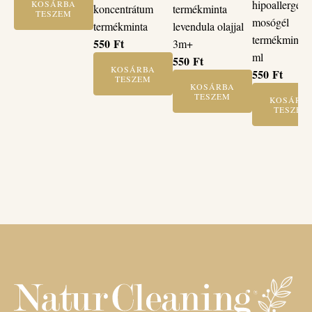
hipoallergén
KOSÁRBA
koncentrátum
termékminta
TESZEM
mosógél
termékminta
levendula olajjal
termékminta 
550
Ft
3m+
ml
550
Ft
KOSÁRBA
550
Ft
TESZEM
KOSÁRBA
TESZEM
KOSÁRB
TESZEM