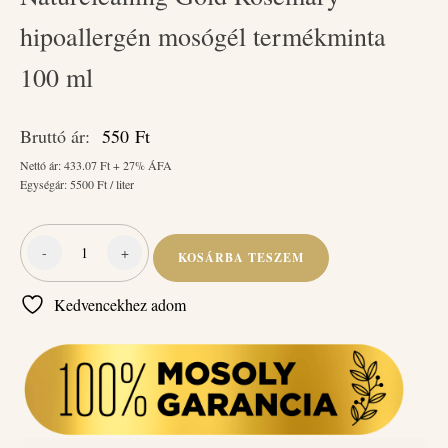
hipoallergén mosógél termékminta
100 ml
Bruttó ár:
550
Ft
Nettó ár:
433.07
Ft + 27% ÁFA
Egységár:
5500
Ft / liter
-
+
KOSÁRBA TESZEM
Naturcleaning
Gold
Kedvencekhez adom
Rosemary
hipoallergén
mosógél
termékminta
100
ml
mennyiség