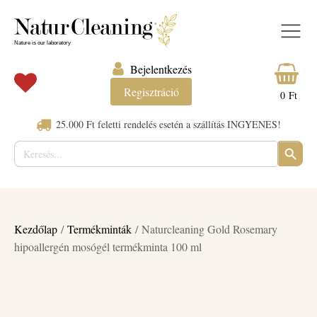
Bejelentkezés
Regisztráció
0
Ft
25.000 Ft feletti rendelés esetén a szállítás INGYENES!
Keresés:
SEARC
BUTTO
Kezdőlap
/
Termékminták
/ Naturcleaning Gold Rosemary
hipoallergén mosógél termékminta 100 ml