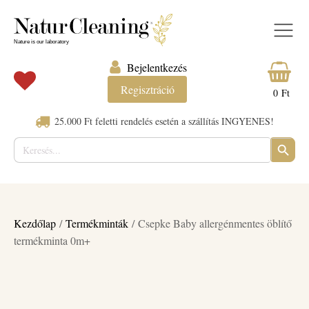
Bejelentkezés
Regisztráció
0
Ft
25.000 Ft feletti rendelés esetén a szállítás INGYENES!
Keresés:
SEARC
BUTTO
Kezdőlap
/
Termékminták
/ Csepke Baby allergénmentes öblítő
termékminta 0m+