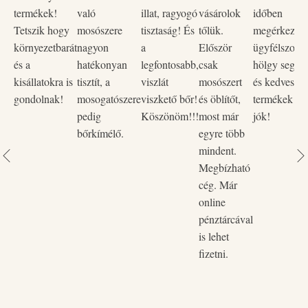
textíliához. Bambusz pelenkák mosásához is megfelelő.
termékek!
való
illat, ragyogó
vásárolok
időben
Biztonságos használat már újszülött kortól.
Tetszik hogy
mosószere
tisztaság! És
tőlük.
megérkezett,
környezetbarát
nagyon
a
Először
ügyfélszolgá
0+
Az újszülöttek ruháinak mosásához a 0+ jellel
és a
hatékonyan
legfontosabb,
csak
hölgy segítő
ellátott allergénmentes és illatmentes Csepke Baby
kisállatokra is
tisztít, a
viszlát
mosószert
és kedves vo
mosógélt és öblítőt javasoljuk.
gondolnak!
mosogatószere
viszkető bőr!
és öblítőt,
termékek na
pedig
Köszönöm!!!
most már
jók!
3+
Ha szeretne illatos mosószert használni, 3 hónapos
bőrkímélő.
egyre több
kortól javasoljuk a szintén allergénmentes, illóolajokkal
mindent.
illatosított 3+ jellel ellátott Csepke Baby termékeket.
Megbízható
cég. Már
online
pénztárcával
is lehet
fizetni.