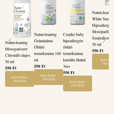
Naturcleanin
White Snow
Hipoallergén
Mosóparfüm
Naturcleaning
Csepke baby
Szuperkonce
Gránátalma
hipoallergén
Naturcleaning
50 ml
Öblítő
öblítő
Mosogatószer
550
Ft
termékminta 100
termékminta
Citromfű olajos
ml
kamilla illattal
KOSÁR
50 ml
TESZE
550
Ft
3m+
550
Ft
550
Ft
KOSÁRBA
KOSÁRBA
TESZEM
TESZEM
KOSÁRBA
TESZEM