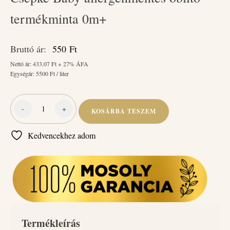
termékminta 0m+
Bruttó ár:
550
Ft
Nettó ár:
433.07
Ft + 27% ÁFA
Egységár:
5500
Ft / liter
-
+
KOSÁRBA TESZEM
Csepke
Baby
Kedvencekhez adom
allergénmentes
öblítő
termékminta
0m+
mennyiség
Termékleírás