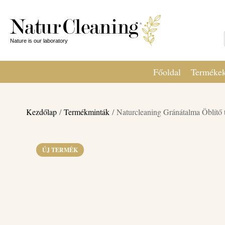
Főoldal
Terméke
Kezdőlap
/
Termékminták
/ Naturcleaning Gránátalma Öblítő
ÚJ TERMÉK