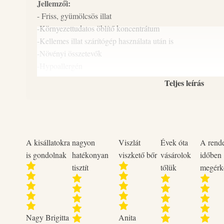
Jellemzői:
- Friss, gyümölcsös illat
-Környezettudatos öblítő koncentrátum
-Kellemes illat szárítógép használata után is
-Növényi összetevők
-Hypoallergén
- Csökkenti a gyűrődést, ezáltal megkönnyítheti a vasalást
Teljes leírás
-foszfátmentes, klórmentes, parabénmentes, állatkísérlet m
-Biológiailag lebomló
-gazdaságosan adagolható
-Magyar termék
-Újratölthető flakon
A kisállatokra
nagyon
Viszlát
Évek óta
A rend
is gondolnak
hatékonyan
viszkető bőr
vásárolok
időben
Leírás:
tisztít
tőlük
megérk
A Naturcleaning Pomegranate öblítő koncentrátum puhává, 
ruháidat és hosszan tartó kellemes illattal kápráztat el. Él
érzést keltő illat átjárja ruháidat és felpezsdít.
Naturcleaning öblítőink szárítógép használata után is kellem
Nagy Brigitta
Anita
Az öblítő hypoallergén, foszfátmentes, klórmentes, parabénm