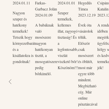
2024.01.11
Farkas-
2024.01.01
Hegedűs
Csipán
pálmaolaj mentes, vegán, természetes összetevőkből készült 
Garbacz Jolàn
Tímea
Katalin
lebomló felületaktív anyagokat tartalmaz.
Nagyon
Szuper
2024.01.09
2023.12.19
2023.1
Természetes növényi eredetű összetételének köszönhetően 
szuper és
termékek,
terheli élővizeinket, hiszen biológiailag teljesen lebomlik.
hatékony
A babáknak
kellemes
Évek óta
A rend
termékek!
való
illat, ragyogó
vásárolok
időben
1 liter öblítőből 5liter öblítő készíthető. Hígítás során az öb
Tetszik hogy
mosószere
tisztaság! És
tőlük.
megérke
környezetbarát
nagyon
a
Először
ügyféls
és a
hatékonyan
legfontosabb,
csak
hölgy s
kisállatokra is
tisztít, a
viszlát
mosószert
és kedv
gondolnak!
mosogatószere
viszkető bőr!
és öblítőt,
termék
pedig
Köszönöm!!!
most már
jók!
bőrkímélő.
egyre több
mindent.
Megbízható
cég. Már
online
pénztárcával