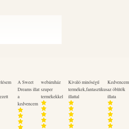
Gyermekektől elzárva tartand
öblítés vízzel. Adott esetben a 
öblítés folytatása. Ha szemirritác
feletti hőmérsékleten.
entes, pálmaolaj mentes, vegán
elésem
A Sweet
webáruház
Kiváló minőségű
Kedvencem
Dreams illat
szuper
termékek,fantasztikus
az öblítők
ezett
a
termékekkel
illattal
illata
kényelmes tapintásúvá varázsolja
kedvencem
vezd, ahogy a gyengéd, kellemes
es illatú ruhákat biztosíthatnak.
entes, állatkísérlet mentes,