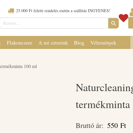
25.000 Ft feletti rendelés esetén a szállítás INGYENES!
Keresés:
SEARCH
BUTTON
k
Flakoncsere
A mi sztorink
Blog
Vélemények
 termékminta 100 ml
Naturcleanin
termékminta
Bruttó ár:
550
Ft