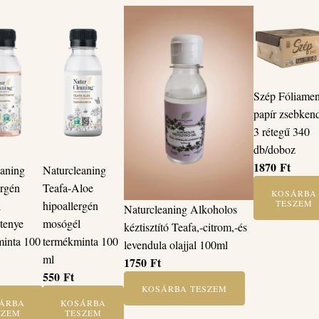
Szép Fóliamen
papír zsebken
3 rétegű 340
db/doboz
1870
Ft
eaning
Naturcleaning
ergén
Teafa-Aloe
KOSÁRBA
TESZEM
l
hipoallergén
Naturcleaning Alkoholos
tenye
mosógél
kéztisztító Teafa,-citrom,-és
inta 100
termékminta 100
levendula olajjal 100ml
ml
1750
Ft
550
Ft
KOSÁRBA TESZEM
ÁRBA
KOSÁRBA
SZEM
TESZEM