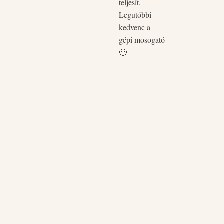
teljesít.
pòtol
Legutóbbi
kedvenc a
gépi mosogató
🙂