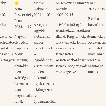
szky
Medve
Miskolcziné Ullmann
Fanni
(szójabab). Biológiailag jól
Antal-
Gabriella
Mónika
2023.09.19
2.02
Pásztornicky
2023.11.03
2023.09.15
nem szennyezi a környezetet. Nem
Régóta
Petra
elésem
Az egyik
Kiváló minőségű
használom
2023.11.17
legjobb
termékek,fantasztikus
a
lítő illatának intenzitása csökken.
zett, az
Nagyon
webáruház
illattal. Kisgyermekes
termékeket.
zolgálatos
elégedett
szuper
anya vagyok, fontos
Kedvencem
egítőkész
vagyok a
termékekkel.
számomra a
az öblítők
es volt. A
Natur
A
természetes
illata, amit
ek nagyon
Cleaning
legjobb,hogy
összetevőkből készült
érezni a
öblítőkkel,
vissza tudom
termék. Meg vagyok
szárítógép
mert
küldeni a
vele elégedve.
után is.
szárítógép
flakonokat,
használat
óvjuk ezzel is
után is
a környezetet
megmarad a
az
ruhák
újrahasznosítás