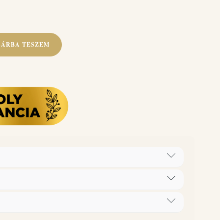
SÁRBA TESZEM
ív anyag 5% vagy ennél több, de 15%-nál kevesebb,
konium chloride)
1L = 5 L Adagolás: Gépi mosásnál 4-5 kg ruhához 20 ml