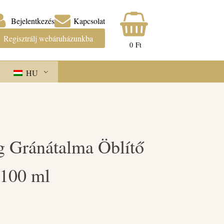
Bejelentkezés
Kapcsolat
Regisztrálj webáruházunkba
0
Ft
HU
g Gránátalma Öblítő
 100 ml