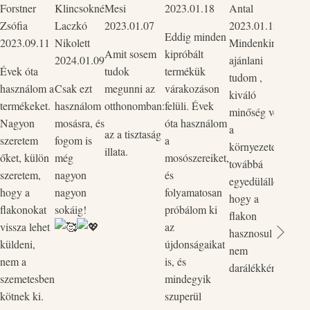
Forstner
Klincsokné
Mesi
2023.01.18
Antal
Csak 
Zsófia
Laczkó
2023.01.07
2023.01.12
tudo
Eddig minden
2023.09.11
Nikolett
Mindenkinek
mind
Amit sosem
kipróbált
2024.01.09
ajánlani
Szup
Évek óta
tudok
termékük
tudom ,
körny
használom a
Csak ezt
megunni az
várakozáson
kiváló
bőrba
termékeket.
használom
otthonomban:
felüli. Évek
minőség védi
ők p
Nagyon
mosásra, és
óta használom
a
kedv
az a tisztaság
szeretem
fogom is
a
környezetet,
rend
illata.
őket, külön
még
mosószereiket,
továbbá
legut
szeretem,
nagyon
és
egyedülálló,
rende
hogy a
nagyon
folyamatosan
hogy a
össze
flakonokat
sokáig!
próbálom ki
flakon
és a 
vissza lehet
az
hasznosul
össz
küldeni,
újdonságaikat
nem
egyi
nem a
is, és
darálékként.
flako
szemetesben
mindegyik
Vill
kötnek ki.
szuperül
zökk