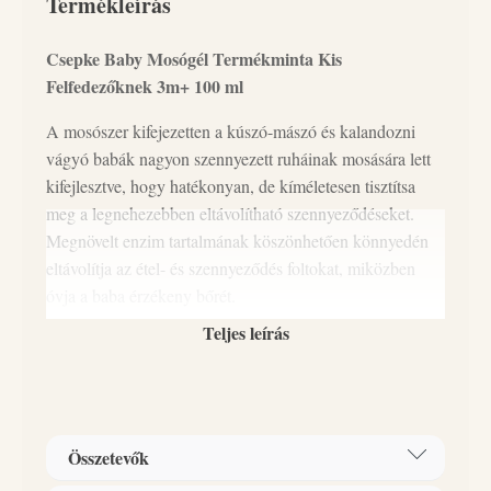
Termékleírás
Csepke Baby Mosógél Termékminta Kis
Felfedezőknek 3m+ 100 ml
A mosószer kifejezetten a kúszó-mászó és kalandozni
vágyó babák nagyon szennyezett ruháinak mosására lett
kifejlesztve, hogy hatékonyan, de kíméletesen tisztítsa
meg a legnehezebben eltávolítható szennyeződéseket.
Megnövelt enzim tartalmának köszönhetően könnyedén
eltávolítja az étel- és szennyeződés foltokat, miközben
óvja a baba érzékeny bőrét.
Teljes leírás
3 hónapos kortól ajánljuk (0-3 hónapos korig a Csepke
baby 0+ illat és allergénmentes termékeket javasoljuk,
hogy a baba számára idegen illatanyagok ne zavarják a
kötődés kialakulását). VEGÁN-nem tartalmaz állati
eredetű anyagokat. HIPOALLERGÉN- olyan
Összetevők
összetevőket tartalmaz, melyek minimalizálják az allergiás