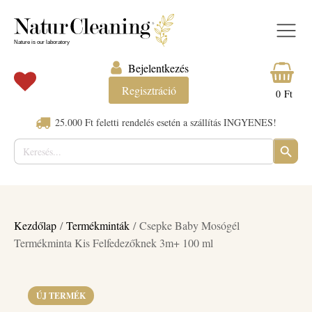
Bejelentkezés
Regisztráció
0
Ft
25.000 Ft feletti rendelés esetén a szállítás INGYENES!
Keresés:
SEARC
BUTTO
Kezdőlap
/
Termékminták
/ Csepke Baby Mosógél
Termékminta Kis Felfedezőknek 3m+ 100 ml
ÚJ TERMÉK