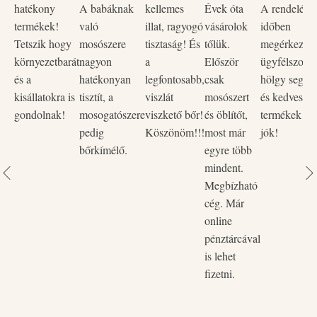
hatékony
A babáknak
kellemes
Évek óta
A rendelése
termékek!
való
illat, ragyogó
vásárolok
időben
Tetszik hogy
mosószere
tisztaság! És
tőlük.
megérkezett,
környezetbarát
nagyon
a
Először
ügyfélszolgá
és a
hatékonyan
legfontosabb,
csak
hölgy segítő
kisállatokra is
tisztít, a
viszlát
mosószert
és kedves vo
gondolnak!
mosogatószere
viszkető bőr!
és öblítőt,
termékek na
pedig
Köszönöm!!!
most már
jók!
bőrkímélő.
egyre több
mindent.
Megbízható
cég. Már
online
pénztárcával
is lehet
fizetni.