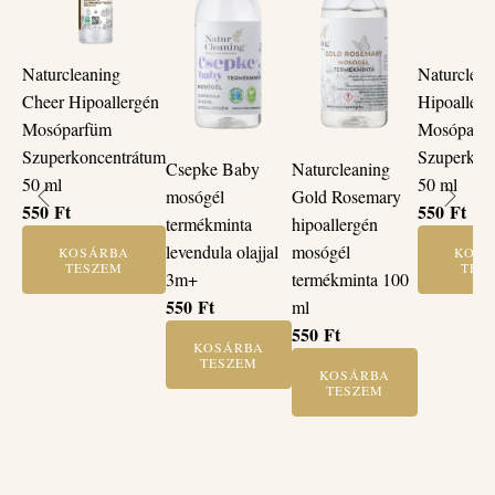
Naturcleaning
Naturclean
Cheer Hipoallergén
Hipoallerg
Mosóparfüm
Mosóparf
Szuperkoncentrátum
Szuperkon
Csepke Baby
Naturcleaning
50 ml
50 ml
mosógél
Gold Rosemary
550
Ft
550
Ft
termékminta
hipoallergén
levendula olajjal
mosógél
KOSÁRBA
KOSÁ
TESZEM
TES
3m+
termékminta 100
550
Ft
ml
550
Ft
KOSÁRBA
TESZEM
KOSÁRBA
TESZEM