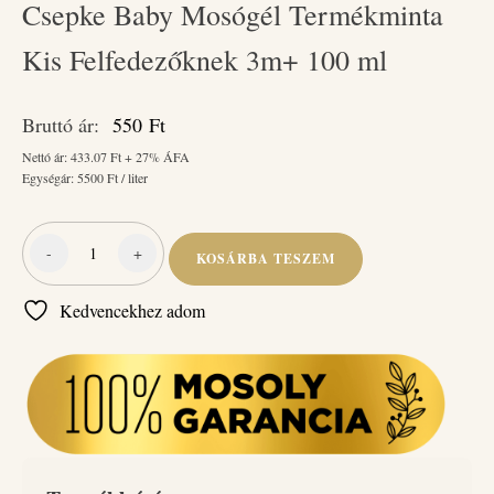
Csepke Baby Mosógél Termékminta
Kis Felfedezőknek 3m+ 100 ml
Bruttó ár:
550
Ft
Nettó ár:
433.07
Ft + 27% ÁFA
Egységár:
5500
Ft / liter
-
+
KOSÁRBA TESZEM
Csepke
Baby
Kedvencekhez adom
Mosógél
Termékminta
Kis
Felfedezőknek
3m+
100
ml
mennyiség