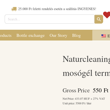
25.000 Ft feletti rendelés esetén a szállítás INGYENES!
Search
SEARCH
for:
BUTTON
oducts
Bottle exchange
Our Story
Blog
E
Naturcleanin
mosógél ter
Gross Price
550
Ft
Net Price:
433.07
HUF + 27% VAT
Unit price:
5500
Ft / liter