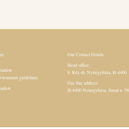
es
Our Contact Details
Head office:
mation
8. Kéz str. Nyíregyháza, H-4400
vironment guidelines
Our Site address:
mation
H-4400 Nyíregyháza, Simai u. 58