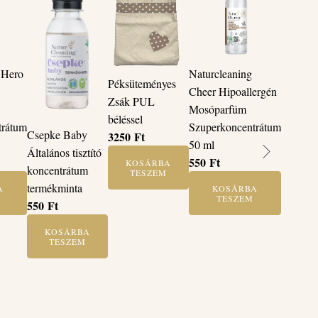
 Hero
Naturcleaning
Péksüteményes
Cheer Hipoallergén
Zsák PUL
Mosóparfüm
béléssel
trátum
Szuperkoncentrátum
Csepke Baby
3250
Ft
50 ml
Általános tisztító
550
Ft
KOSÁRBA
koncentrátum
TESZEM
termékminta
A
KOSÁRBA
TESZEM
550
Ft
KOSÁRBA
TESZEM