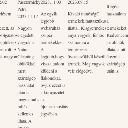
2.02
Pásztornicky
2023.11.03
2023.09.15
Régóta
Petra
elésem
Az egyik
Kiváló minőségű
használom
2023.11.17
legjobb
termékek,fantasztikus
a
zett, az
Nagyon
webáruház
illattal. Kisgyermekes
termékeket.
zolgálatos
elégedett
szuper
anya vagyok, fontos
Kedvencem
egítőkész
vagyok a
termékekkel.
számomra a
az öblítők
es volt. A
Natur
A
természetes
illata, amit
ek nagyon
Cleaning
legjobb,hogy
összetevőkből készült
érezni a
öblítőkkel,
vissza tudom
termék. Meg vagyok
szárítógép
mert
küldeni a
vele elégedve.
után is.
szárítógép
flakonokat,
használat
óvjuk ezzel is
után is
a környezetet
megmarad a
az
ruhák
újrahasznosítás
kellemes
jegyében.
illata. A
Sweet