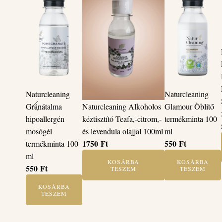
Naturcleaning
Naturcleaning
Gránátalma
Glamour Öblítő
Naturcleaning Alkoholos
hipoallergén
termékminta 100
kéztisztító Teafa,-citrom,-
mosógél
ml
és levendula olajjal 100ml
550
Ft
1750
Ft
termékminta 100
ml
KOSÁRBA
KOSÁRBA
550
Ft
TESZEM
TESZEM
KOSÁRBA
TESZEM