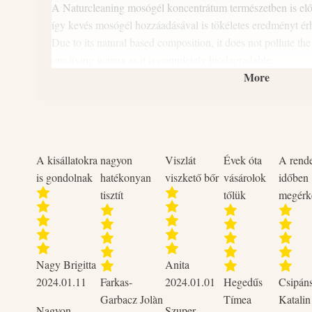
A Naturcleaning mosógél koncentrátum természetben is elő
így kevés mosógél hozzáadásával is tökéletes eredményt érh
Due to its natural based composition, it does not pollute the
our living waters as it is completely biodegradable.
More
Érzékeny textíliák mosásához hidegvizes mosás mellett is
A kisállatokra
nagyon
Viszlát
Évek óta
A rend
is gondolnak
hatékonyan
viszkető bőr
vásárolok
időben
tisztít
tőlük
megérk
Nagy Brigitta
Anita
2024.01.11
Farkas-
2024.01.01
Hegedűs
Csipán
Garbacz Jolàn
Tímea
Katalin
Nagyon
Szuper