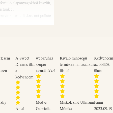
forduló alapanyagokból készült,
ATTENTION! Causes serious eye 
etünk el.
Rinse cautiously with plenty of w
 environment. It does not pollute
Continue rinsing. If eye irritati
thoroughly after use! Store abov
 eredményesen alkalmazható
elésem
A Sweet
webáruház
Kiváló minőségű
Kedvencem
Dreams illat
szuper
termékek,fantasztikus
az öblítők
ezett
a
termékekkel
illattal
illata
kedvencem
szky
Medve
Miskolcziné Ullmann
Fanni
Antal-
Gabriella
Mónika
2023.09.19