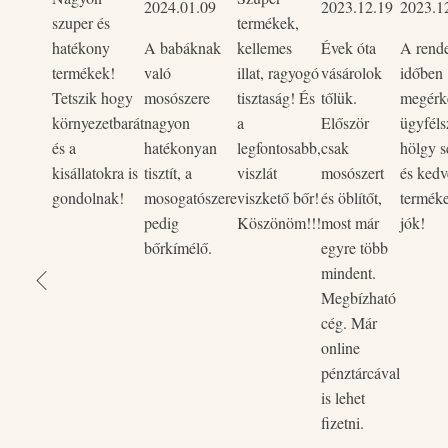
2024.01.09
2023.12.19
2023.1
szuper és
termékek,
hatékony
A babáknak
kellemes
Évek óta
A rend
termékek!
való
illat, ragyogó
vásárolok
időben
Tetszik hogy
mosószere
tisztaság! És
tőlük.
megérke
környezetbarát
nagyon
a
Először
ügyféls
és a
hatékonyan
legfontosabb,
csak
hölgy s
kisállatokra is
tisztít, a
viszlát
mosószert
és kedv
gondolnak!
mosogatószere
viszkető bőr!
és öblítőt,
termék
pedig
Köszönöm!!!
most már
jók!
bőrkímélő.
egyre több
mindent.
Megbízható
cég. Már
online
pénztárcával
is lehet
fizetni.