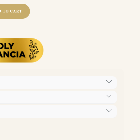
D TO CART
v anyag 5% vagy ennél több, de 15%-nál kevesebb
amfoter felületaktív anyag 5%-nál kevesebb, illatanyag,
enoxyethanol), Melaleuca alternifolia seed oil.