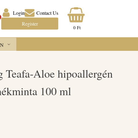
Login
Contact Us
Register
0
Ft
N
g Teafa-Aloe hipoallergén
mékminta 100 ml