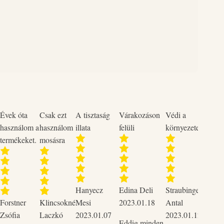
irritation! Keep out of reach of children! IF IN EYES:
ater. Remove contact lenses, if present and easy to do so.
on persists: Get medical advice / attention! Wash hands
e +5 oC.
Évek óta
Csak ezt
A tisztaság
Várakozáson
Védi a
Neme
használom a
használom
illata
felüli
környezetet
termékeket.
mosásra
Szup
Hanyecz
Edina Deli
Straubinger
2023
Forstner
Klincsokné
Mesi
2023.01.18
Antal
Csak 
Zsófia
Laczkó
2023.01.07
2023.01.12
tudo
Eddig minden