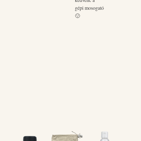
gépi mosogató
🙂