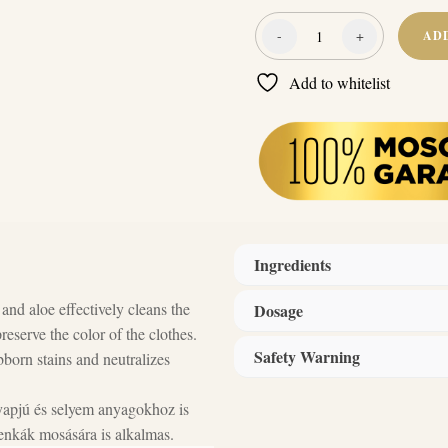
-
+
AD
Naturcleaning
Teafa-
Add to whitelist
Aloe
hipoallergén
mosógél
termékminta
100
ml
quantity
Ingredients
 and aloe effectively cleans the
Dosage
Ingredients
anionos felületaktí
reserve the color of the clothes.
(biológiai lebonthatóság >90%), 
Safety Warning
bborn stains and neutralizes
tartósítószer (Benzisothiazol, Ph
gyapjú és selyem anyagokhoz is
enkák mosására is alkalmas.