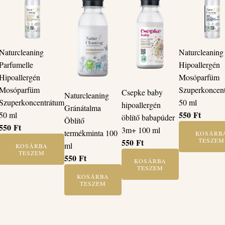
Naturcleaning
Naturcleaning
Parfumelle
Hipoallergén
Hipoallergén
Mosóparfüm
Mosóparfüm
Szuperkoncen
Csepke baby
Naturcleaning
Szuperkoncentrátum
50 ml
hipoallergén
Gránátalma
550
Ft
50 ml
öblítő babapúder
Öblítő
550
Ft
3m+ 100 ml
termékminta 100
KOSÁRB
TESZEM
550
Ft
ml
KOSÁRBA
TESZEM
550
Ft
KOSÁRBA
TESZEM
KOSÁRBA
TESZEM