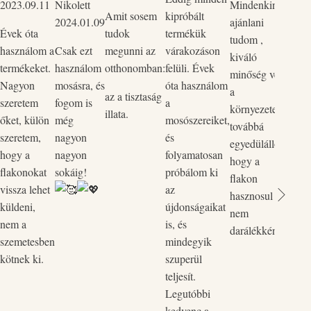
2023.09.11
Nikolett
Mindenkinek
mind
Amit sosem
kipróbált
2024.01.09
ajánlani
Szup
Évek óta
tudok
termékük
tudom ,
körny
használom a
Csak ezt
megunni az
várakozáson
kiváló
bőrba
termékeket.
használom
otthonomban:
felüli. Évek
minőség védi
ők p
Nagyon
mosásra, és
óta használom
a
kedv
az a tisztaság
szeretem
fogom is
a
környezetet,
rend
illata.
őket, külön
még
mosószereiket,
továbbá
legut
szeretem,
nagyon
és
egyedülálló,
rende
hogy a
nagyon
folyamatosan
hogy a
össze
flakonokat
sokáig!
próbálom ki
flakon
és a 
vissza lehet
az
hasznosul
össz
küldeni,
újdonságaikat
nem
egyi
nem a
is, és
darálékként.
flako
szemetesben
mindegyik
Vill
kötnek ki.
szuperül
zökk
teljesít.
pòtol
Legutóbbi
kedvenc a