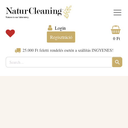
Login
Regisztráció
0
Ft
25.000 Ft feletti rendelés esetén a szállítás INGYENES!
Search
SEARC
for:
BUTTO