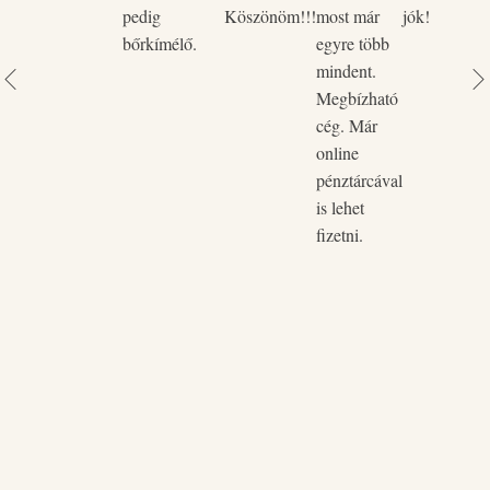
pedig
Köszönöm!!!
most már
jók!
bőrkímélő.
egyre több
mindent.
Megbízható
cég. Már
online
pénztárcával
is lehet
fizetni.