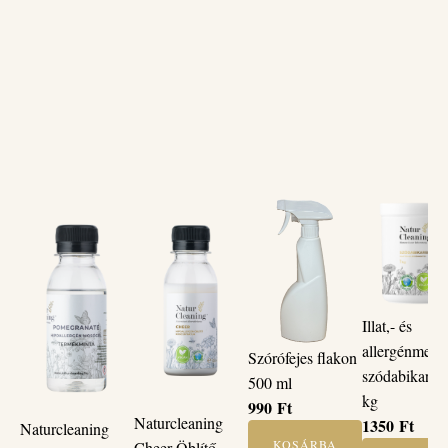
Illat,- és
allergénment
Szórófejes flakon
szódabikarbó
500 ml
kg
990
Ft
Naturcleaning
1350
Ft
Naturcleaning
KOSÁRBA
Cheer Öblítő