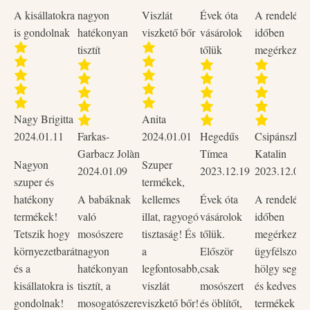
A kisállatokra
nagyon
Viszlát
Évek óta
A rendelése
is gondolnak
hatékonyan
viszkető bőr
vásárolok
időben
tisztít
tőlük
megérkezett
Nagy Brigitta
Anita
2024.01.11
Farkas-
2024.01.01
Hegedűs
Csipánszky
Garbacz Jolàn
Tímea
Katalin
Nagyon
Szuper
2024.01.09
2023.12.19
2023.12.02
szuper és
termékek,
hatékony
A babáknak
kellemes
Évek óta
A rendelése
termékek!
való
illat, ragyogó
vásárolok
időben
Tetszik hogy
mosószere
tisztaság! És
tőlük.
megérkezett,
környezetbarát
nagyon
a
Először
ügyfélszolgá
és a
hatékonyan
legfontosabb,
csak
hölgy segítő
kisállatokra is
tisztít, a
viszlát
mosószert
és kedves vo
gondolnak!
mosogatószere
viszkető bőr!
és öblítőt,
termékek na