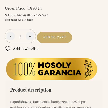
Gross Price
1870
Ft
Net Price:
1472.44
HUF + 27% VAT
Unit price:
5.5
Ft / darab
-
+
ADD TO CART
Szép
Fóliamentes
Add to whitelist
papír
zsebkendő
3
rétegű
340
db/doboz
quantity
Product description
Papírdobozos, fóliamentes környezettudatos papír
zsebkendő. Egy dobozban 340 db 3 rétegű, minőségi