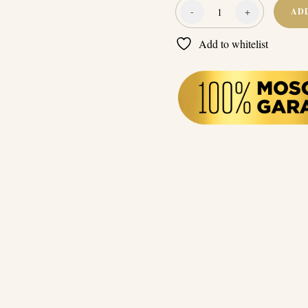
-
+
AD
Naturcleaning
Légfrissítő
Add to whitelist
Spray
Citromfű
30
ml
quantity