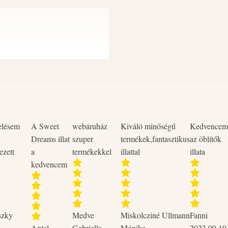
SZEMBE KERÜLÉS ESETÉN: több 
esetben a kontaklencsék eltávolí
folytatása. Ha a szemirritáció nem
A használatot követően a kezet 
Geraniol, allergiás bőrreakciót vá
Tárolás: + 10 oC feletti hőmérsé
gondosan elzárva tartandó!
elésem
A Sweet
webáruház
Kiváló minőségű
Kedvencem
Dreams illat
szuper
termékek,fantasztikus
az öblítők
ezett
a
termékekkel
illattal
illata
kedvencem
szky
Medve
Miskolcziné Ullmann
Fanni
Antal-
Gabriella
Mónika
2023.09.19