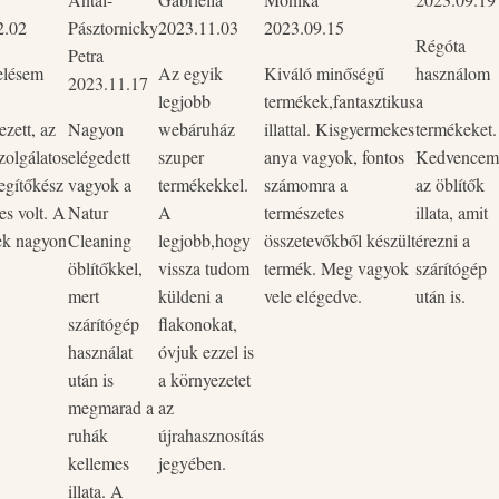
2.02
Pásztornicky
2023.11.03
2023.09.15
Régóta
Petra
elésem
Az egyik
Kiváló minőségű
használom
2023.11.17
legjobb
termékek,fantasztikus
a
zett, az
Nagyon
webáruház
illattal. Kisgyermekes
termékeket.
zolgálatos
elégedett
szuper
anya vagyok, fontos
Kedvencem
egítőkész
vagyok a
termékekkel.
számomra a
az öblítők
es volt. A
Natur
A
természetes
illata, amit
ek nagyon
Cleaning
legjobb,hogy
összetevőkből készült
érezni a
öblítőkkel,
vissza tudom
termék. Meg vagyok
szárítógép
mert
küldeni a
vele elégedve.
után is.
szárítógép
flakonokat,
használat
óvjuk ezzel is
után is
a környezetet
megmarad a
az
ruhák
újrahasznosítás
kellemes
jegyében.
illata. A