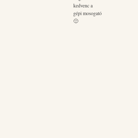
kedvenc a
gépi mosogató
🙂