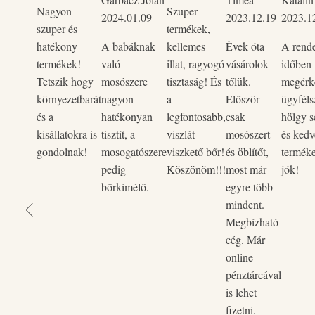
Nagyon
Szuper
2024.01.09
2023.12.19
2023.1
szuper és
termékek,
hatékony
A babáknak
kellemes
Évek óta
A rend
termékek!
való
illat, ragyogó
vásárolok
időben
Tetszik hogy
mosószere
tisztaság! És
tőlük.
megérke
környezetbarát
nagyon
a
Először
ügyféls
és a
hatékonyan
legfontosabb,
csak
hölgy s
kisállatokra is
tisztít, a
viszlát
mosószert
és kedv
gondolnak!
mosogatószere
viszkető bőr!
és öblítőt,
termék
pedig
Köszönöm!!!
most már
jók!
bőrkímélő.
egyre több
mindent.
Megbízható
cég. Már
online
pénztárcával
is lehet
fizetni.