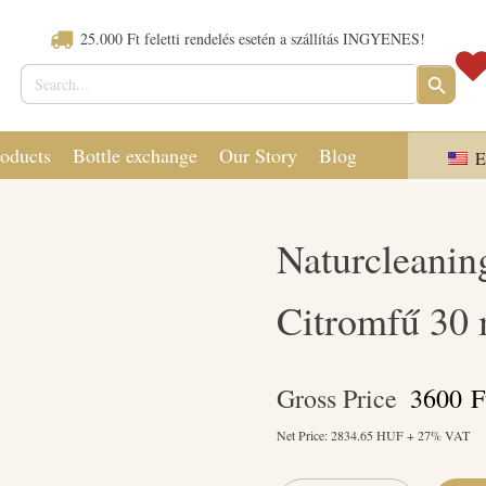
25.000 Ft feletti rendelés esetén a szállítás INGYENES!
Search
SEARCH
for:
BUTTON
oducts
Bottle exchange
Our Story
Blog
E
Naturcleanin
Citromfű 30 
Gross Price
3600
F
Net Price:
2834.65
HUF + 27% VAT