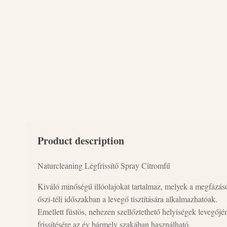
Product description
Naturcleaning Légfrissítő Spray Citromfű
Kiváló minőségű illóolajokat tartalmaz, melyek a megfázás
őszi-téli időszakban a levegő tisztítására alkalmazhatóak.
Emellett füstös, nehezen szellőztethető helyiségek levegőjé
frissítésére az év bármely szakában használható.