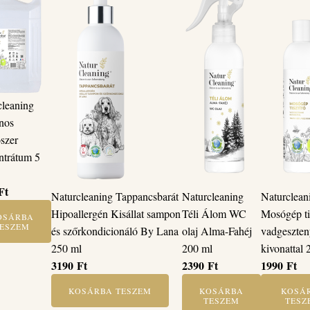
cleaning
nos
ószer
ntrátum 5
Ft
Naturcleaning Tappancsbarát
Naturcleaning
Naturclean
Hipoallergén Kisállat sampon
Téli Álom WC
Mosógép ti
OSÁRBA
ESZEM
és szőrkondicionáló By Lana
olaj Alma-Fahéj
vadgeszten
250 ml
200 ml
kivonattal 
3190
Ft
2390
Ft
1990
Ft
KOSÁRBA TESZEM
KOSÁRBA
KOSÁ
TESZEM
TESZ