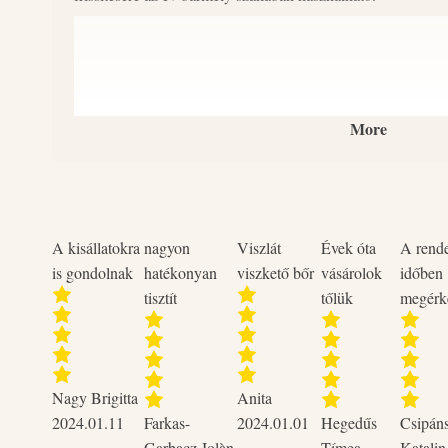
More
A kisállatokra
nagyon
Viszlát
Évek óta
A rend
is gondolnak
hatékonyan
viszkető bőr
vásárolok
időben
tisztít
tőlük
megérk
Nagy Brigitta
Anita
2024.01.11
Farkas-
2024.01.01
Hegedűs
Csipán
Garbacz Jolàn
Tímea
Katalin