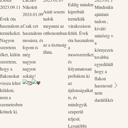
Eddig minden
2023.09.11
Nikolett
Mindenkinek
mind
Amit sosem
kipróbált
2024.01.09
ajánlani
Szup
Évek óta
tudok
termékük
tudom ,
körny
használom a
Csak ezt
megunni az
várakozáson
kiváló
bőrba
termékeket.
használom
otthonomban:
felüli. Évek
minőség védi
ők p
Nagyon
mosásra, és
óta használom
a
kedv
az a tisztaság
szeretem
fogom is
a
környezetet,
rend
illata.
őket, külön
még
mosószereiket,
továbbá
legut
szeretem,
nagyon
és
egyedülálló,
rende
hogy a
nagyon
folyamatosan
hogy a
össze
flakonokat
sokáig!
próbálom ki
flakon
és a 
vissza lehet
az
hasznosul
össz
küldeni,
újdonságaikat
nem
egyi
nem a
is, és
darálékként.
flako
szemetesben
mindegyik
Vill
kötnek ki.
szuperül
zökk
teljesít.
pòtol
Legutóbbi