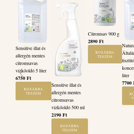
Citromsav 900 g
2890
Ft
Natur
Sensitive illat és
KOSÁRBA
Általá
allergén mentes
TESZEM
tisztít
citromsavas
konce
vízkőoldó 5 liter
liter
6750
Ft
7700
Sensitive illat és
KOSÁRBA
allergén mentes
TESZEM
K
T
citromsavas
vízkőoldó 500 ml
2190
Ft
KOSÁRBA
TESZEM