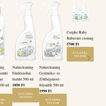
Csepke Baby
Babaváró csomag
5700
Ft
KOSÁRBA
TESZEM
Naturcleaning
Naturcleaning
ing
Fürdőszobai
Gyümölcs- és
sztító
tisztító 500 ml
Zöldségmosó
ye
1850
Ft
folyadék 500 ml
200 ml
1990
Ft
KOSÁRBA
TESZEM
KOSÁRBA
RBA
TESZEM
EM