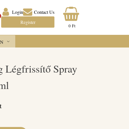
Login
Contact Us
Register
0
Ft
N
g Légfrissítő Spray
ml
t