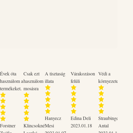
Évek óta
Csak ezt
A tisztaság
Várakozáson
Védi a
Neme
használom a
használom
illata
felüli
környezetet
termékeket.
mosásra
Szup
Hanyecz
Edina Deli
Straubinger
2023
Forstner
Klincsokné
Mesi
2023.01.18
Antal
Csak 
Zsófia
Laczkó
2023.01.07
2023.01.12
tudo