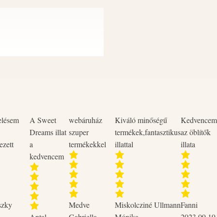
elésem
A Sweet
webáruház
Kiváló minőségű
Kedvencem
Dreams illat
szuper
termékek,fantasztikus
az öblítők
ezett
a
termékekkel
illattal
illata
kedvencem
szky
Medve
Miskolcziné Ullmann
Fanni
Antal-
Gabriella
Mónika
2023.09.19