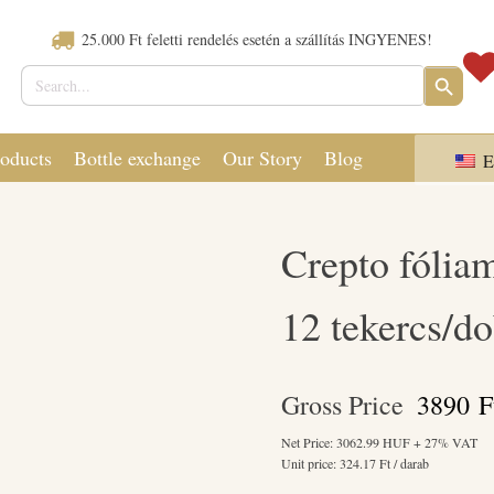
25.000 Ft feletti rendelés esetén a szállítás INGYENES!
Search
SEARCH
for:
BUTTON
oducts
Bottle exchange
Our Story
Blog
E
Crepto fóliam
12 tekercs/d
Gross Price
3890
F
Net Price:
3062.99
HUF + 27% VAT
Unit price:
324.17
Ft / darab