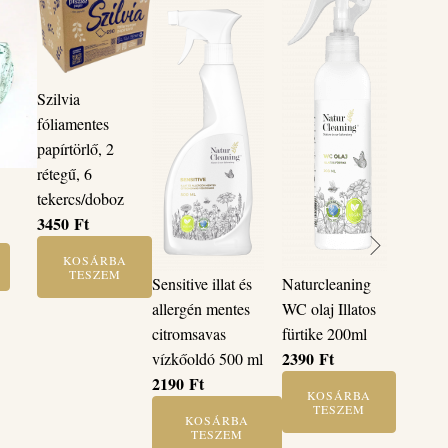
Szilvia
fóliamentes
papírtörlő, 2
rétegű, 6
tekercs/doboz
3450
Ft
KOSÁRBA
TESZEM
Sensitive illat és
Naturcleaning
allergén mentes
WC olaj Illatos
citromsavas
fürtike 200ml
2390
Ft
vízkőoldó 500 ml
2190
Ft
KOSÁRBA
TESZEM
KOSÁRBA
TESZEM