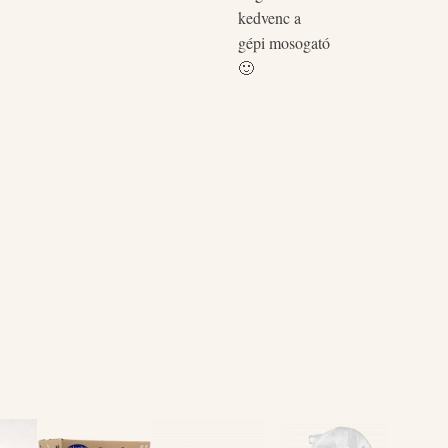
kedvenc a
gépi mosogató
🙂