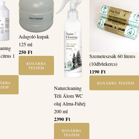
Adagoló kupak
125 ml
eaning
250
Ft
citrus 1
Szemeteszsák 60 literes
(10db/tekercs)
KOSÁRBA
TESZEM
1190
Ft
ÁRBA
KOSÁRBA TESZEM
SZEM
Naturcleaning
Téli Álom WC
olaj Alma-Fahéj
200 ml
2390
Ft
KOSÁRBA
TESZEM