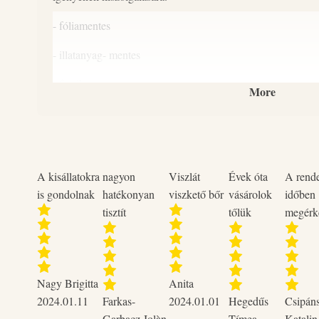
- fóliamentes
- illatanyag- mentes
- festékanyag mentes
More
Anyaga: cellulóz
A kisállatokra
nagyon
Viszlát
Évek óta
A rend
is gondolnak
hatékonyan
viszkető bőr
vásárolok
időben
tisztít
tőlük
megérk
Nagy Brigitta
Anita
2024.01.11
Farkas-
2024.01.01
Hegedűs
Csipán
Garbacz Jolàn
Tímea
Katalin