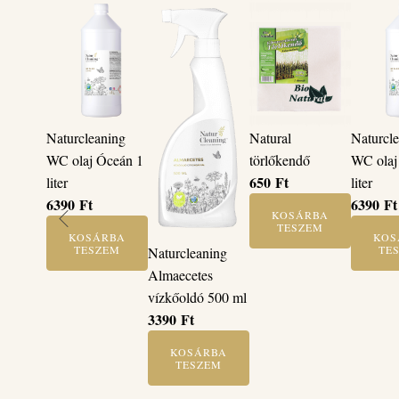
Naturcleaning
Natural
Naturcl
WC olaj Óceán 1
törlőkendő
WC olaj 
650
Ft
liter
liter
6390
Ft
6390
Ft
KOSÁRBA
TESZEM
KOSÁRBA
KOS
TESZEM
TE
Naturcleaning
Almaecetes
vízkőoldó 500 ml
3390
Ft
KOSÁRBA
TESZEM