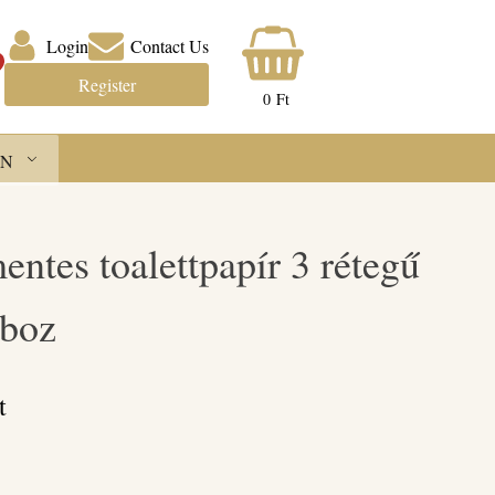
Login
Contact Us
Register
0
Ft
N
entes toalettpapír 3 rétegű
oboz
t