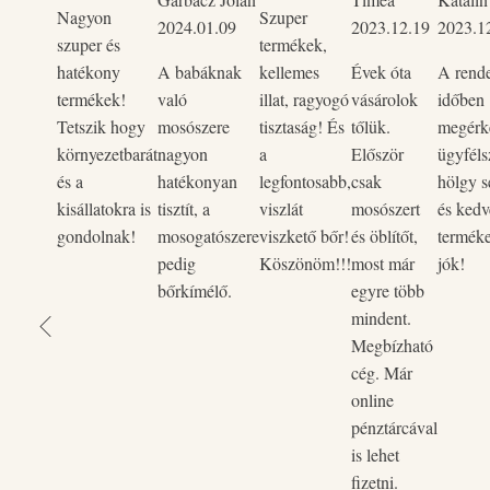
Nagyon
Szuper
2024.01.09
2023.12.19
2023.1
szuper és
termékek,
hatékony
A babáknak
kellemes
Évek óta
A rend
termékek!
való
illat, ragyogó
vásárolok
időben
Tetszik hogy
mosószere
tisztaság! És
tőlük.
megérke
környezetbarát
nagyon
a
Először
ügyféls
és a
hatékonyan
legfontosabb,
csak
hölgy s
kisállatokra is
tisztít, a
viszlát
mosószert
és kedv
gondolnak!
mosogatószere
viszkető bőr!
és öblítőt,
termék
pedig
Köszönöm!!!
most már
jók!
bőrkímélő.
egyre több
mindent.
Megbízható
cég. Már
online
pénztárcával
is lehet
fizetni.