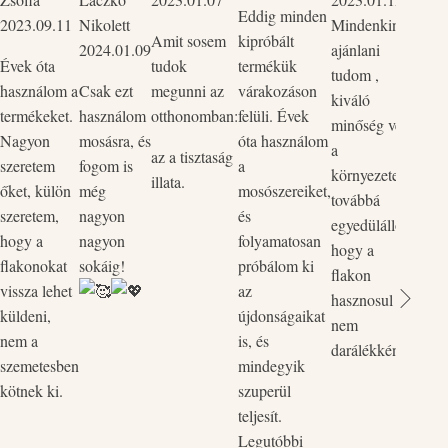
Eddig minden
2023.09.11
Nikolett
Mindenkinek
mind
Amit sosem
kipróbált
2024.01.09
ajánlani
Szup
Évek óta
tudok
termékük
tudom ,
körny
használom a
Csak ezt
megunni az
várakozáson
kiváló
bőrba
termékeket.
használom
otthonomban:
felüli. Évek
minőség védi
ők p
Nagyon
mosásra, és
óta használom
a
kedv
az a tisztaság
szeretem
fogom is
a
környezetet,
rend
illata.
őket, külön
még
mosószereiket,
továbbá
legut
szeretem,
nagyon
és
egyedülálló,
rende
hogy a
nagyon
folyamatosan
hogy a
össze
flakonokat
sokáig!
próbálom ki
flakon
és a 
vissza lehet
az
hasznosul
össz
küldeni,
újdonságaikat
nem
egyi
nem a
is, és
darálékként.
flako
szemetesben
mindegyik
Vill
kötnek ki.
szuperül
zökk
teljesít.
pòtol
Legutóbbi