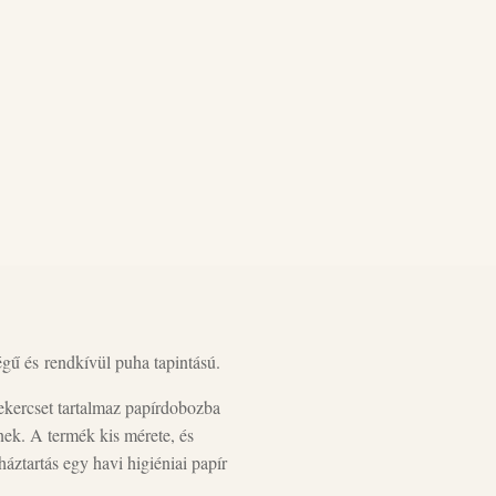
ű és rendkívül puha tapintású.
ekercset tartalmaz papírdobozba
ek. A termék kis mérete, és
ztartás egy havi higiéniai papír