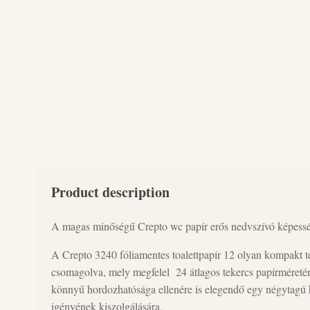
Product description
A magas minőségű Crepto wc papír erős nedvszívó képesség
A Crepto 3240 fóliamentes toalettpapír 12 olyan kompakt t
csomagolva, mely megfelel 24 átlagos tekercs papírméretén
könnyű hordozhatósága ellenére is elegendő egy négytagú há
igényének kiszolgálására.