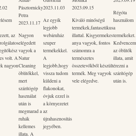
2.02
Pásztornicky
2023.11.03
2023.09.15
Régóta
Petra
elésem
Az egyik
Kiváló minőségű
használom
2023.11.17
legjobb
termékek,fantasztikus
a
zett, az
Nagyon
webáruház
illattal. Kisgyermekes
termékeket.
zolgálatos
elégedett
szuper
anya vagyok, fontos
Kedvencem
egítőkész
vagyok a
termékekkel.
számomra a
az öblítők
es volt. A
Natur
A
természetes
illata, amit
ek nagyon
Cleaning
legjobb,hogy
összetevőkből készült
érezni a
öblítőkkel,
vissza tudom
termék. Meg vagyok
szárítógép
mert
küldeni a
vele elégedve.
után is.
szárítógép
flakonokat,
használat
óvjuk ezzel is
után is
a környezetet
megmarad a
az
ruhák
újrahasznosítás
kellemes
jegyében.
illata. A