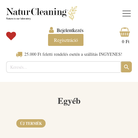
Bejelentkezés
Regisztráció
0
Ft
25.000 Ft feletti rendelés esetén a szállítás INGYENES!
Keresés:
SEARC
BUTTO
Egyéb
ÚJ TERMÉK