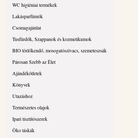
WC higiéniai termékek
Lakásparfümök
Csomagajánlat
Tusfürdők, Szappanok és kozmetikumok
BIO törlőkendő, mosogatószivacs, szemeteszsák
Párosan Szebb az Élet
Ajándékötletek
Könyvek
Utazáshoz
Természetes olajok
Ipari tisztítószerek
Öko táskák