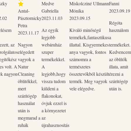
szky
Medve
Miskolcziné Ullmann
Fanni
Antal-
Gabriella
Mónika
2023.09.19
entes, állatkísérlet mentes,
2.02
Pásztornicky
2023.11.03
2023.09.15
(szójabab). Biológiailag jól
Régóta
Petra
elésem
Az egyik
Kiváló minőségű
használom
2023.11.17
nem szennyezi a környezetet. Nem
legjobb
termékek,fantasztikus
a
zett, az
Nagyon
webáruház
illattal. Kisgyermekes
termékeket.
zolgálatos
elégedett
szuper
anya vagyok, fontos
Kedvencem
lítő illatának intenzitása csökken.
egítőkész
vagyok a
termékekkel.
számomra a
az öblítők
es volt. A
Natur
A
természetes
illata, amit
ek nagyon
Cleaning
legjobb,hogy
összetevőkből készült
érezni a
öblítőkkel,
vissza tudom
termék. Meg vagyok
szárítógép
mert
küldeni a
vele elégedve.
után is.
szárítógép
flakonokat,
használat
óvjuk ezzel is
után is
a környezetet
megmarad a
az
ruhák
újrahasznosítás