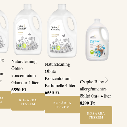
ing
Naturcleaning
Naturcleaning
Öblítő
Öblítő
tum
koncentrátum
Koncentrátum
er
Csepke Baby
Glamour 4 liter
Parfumelle 4 liter
allergénmentes
6550
Ft
6550
Ft
öblítő 0m+ 4 liter
BA
KOSÁRBA
8290
Ft
M
KOSÁRBA
TESZEM
TESZEM
KOSÁRBA
TESZEM