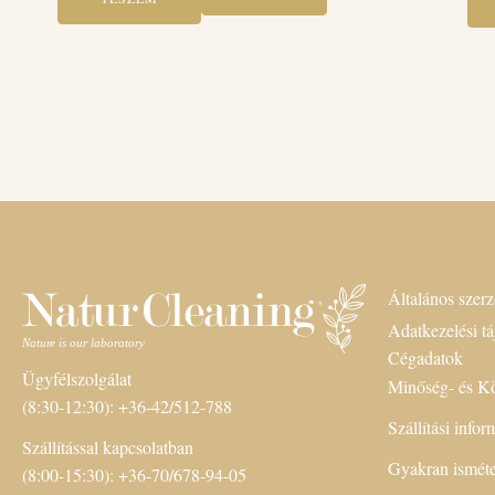
Általános szerz
Adatkezelési tá
Cégadatok
Ügyfélszolgálat
Minőség- és Kö
(8:30-12:30): +36-42/512-788
Szállítási info
Szállítással kapcsolatban
Gyakran isméte
(8:00-15:30): +36-70/678-94-05