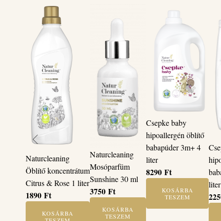
Csepke baby
hipoallergén öblítő
babapúder 3m+ 4
Cse
Naturcleaning
Naturcleaning
liter
hip
Mosóparfüm
Öblítő koncentrátum
8290
Ft
bab
Sunshine 30 ml
Citrus & Rose 1 liter
liter
3750
Ft
KOSÁRBA
1890
Ft
22
TESZEM
KOSÁRBA
KOSÁRBA
TESZEM
TESZEM