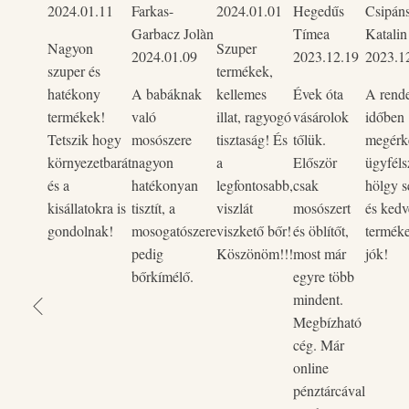
2024.01.11
Farkas-
2024.01.01
Hegedűs
Csipán
akár heteken át.
Garbacz Jolàn
Tímea
Katalin
Az öblítő hipoallergén, foszfátmentes, klórmentes, parabénm
Nagyon
Szuper
2024.01.09
2023.12.19
2023.1
pálmaolaj mentes, vegán, természetes összetevőkből készült 
szuper és
termékek,
lebomló felületaktív anyagokat tartalmaz.
hatékony
A babáknak
kellemes
Évek óta
A rend
Természetes növényi eredetű összetételének köszönhetően 
termékek!
való
illat, ragyogó
vásárolok
időben
terheli élővizeinket, hiszen biológiailag teljesen lebomlik.
Tetszik hogy
mosószere
tisztaság! És
tőlük.
megérke
környezetbarát
nagyon
a
Először
ügyféls
1 liter öblítőből 5liter öblítő készíthető. Hígítás során az öb
és a
hatékonyan
legfontosabb,
csak
hölgy s
kisállatokra is
tisztít, a
viszlát
mosószert
és kedv
gondolnak!
mosogatószere
viszkető bőr!
és öblítőt,
termék
pedig
Köszönöm!!!
most már
jók!
bőrkímélő.
egyre több
mindent.
Megbízható
cég. Már
online
pénztárcával