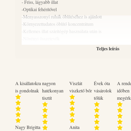
- Friss, lágyabb illat
-Optikai fehérítővel
-Menyasszonyi ruhák öblítéséhez is ajánlott
-Környezettudatos öblítő koncentrátum
-Kellemes illat szárítógép használata után is
-Növényi összetevők
-Hipoallergén
Teljes leírás
- Csökkenti a gyűrődést, ezáltal megkönnyítheti a vasalást
-foszfátmentes, klórmentes, parabénmentes, állatkísérlet m
-Biológiailag lebomló
-gazdaságosan adagolható
-Magyar termék
A kisállatokra
nagyon
Viszlát
Évek óta
A rend
-Újratölthető flakon
is gondolnak
hatékonyan
viszkető bőr
vásárolok
időben
tisztít
tőlük
megérk
Leírás:
A Naturcleaning White Snow öblítő koncentrátum puhává, 
ruháidat és hosszan tartó kellemes illattal kápráztat el. Él
érzést keltő illat átjárja ruháidat és felpezsdít.
Nagy Brigitta
Anita
Naturcleaning öblítőink szárítógép használata után is kellem