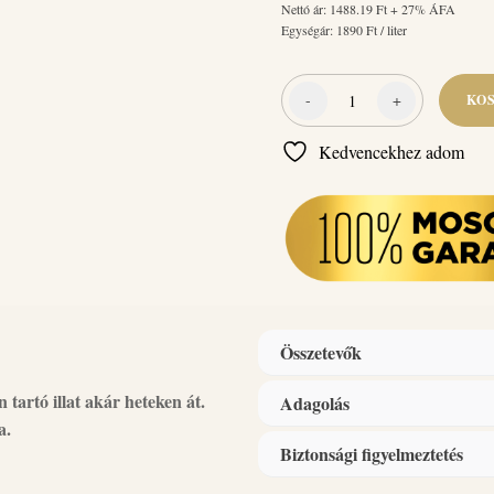
Nettó ár:
1488.19
Ft + 27% ÁFA
Egységár:
1890
Ft / liter
-
+
KO
Naturcleaning
Öblítő
Kedvencekhez adom
Koncentrátum
White
Snow
/
Hófehér
/
1
liter
mennyiség
Összetevők
tartó illat akár heteken át.
Adagolás
Összetevők:
kationos felületakt
a.
illatanyag, tartósítószer (Phenoxy
Biztonsági figyelmeztetés
Alkalmazás:
1 kupak = 25 ml. 
szükséges.