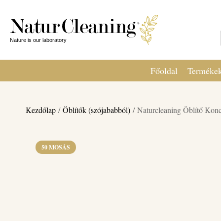
Főoldal
Terméke
Kezdőlap
/
Öblítők (szójababból)
/ Naturcleaning Öblítő Konc
50 MOSÁS