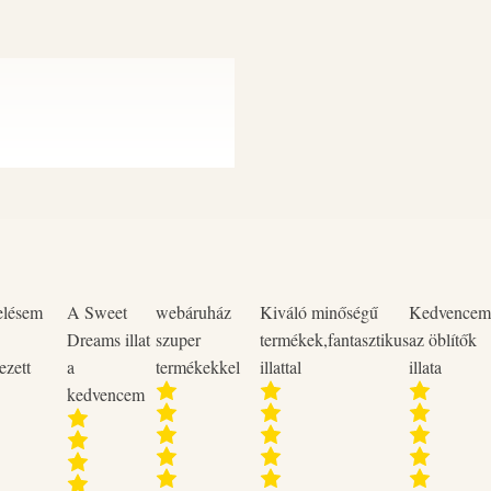
Gyermekektől elzárva tartand
öblítés vízzel. Adott esetben a 
öblítés folytatása. Ha szemirritác
feletti hőmérsékleten.
entes, pálmaolaj mentes, vegán
elésem
A Sweet
webáruház
Kiváló minőségű
Kedvencem
Dreams illat
szuper
termékek,fantasztikus
az öblítők
ezett
a
termékekkel
illattal
illata
kedvencem
kényelmes tapintásúvá varázsolja
vezd, ahogy a gyengéd, kellemes
es illatú ruhákat biztosíthatnak