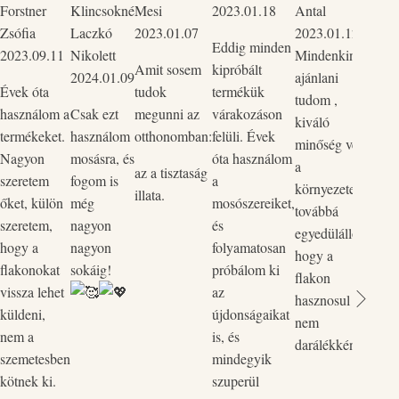
Forstner
Klincsokné
Mesi
2023.01.18
Antal
Csak 
Zsófia
Laczkó
2023.01.07
2023.01.12
tudo
Eddig minden
2023.09.11
Nikolett
Mindenkinek
mind
Amit sosem
kipróbált
2024.01.09
ajánlani
Szup
Évek óta
tudok
termékük
tudom ,
körny
használom a
Csak ezt
megunni az
várakozáson
kiváló
bőrba
termékeket.
használom
otthonomban:
felüli. Évek
minőség védi
ők p
Nagyon
mosásra, és
óta használom
a
kedv
az a tisztaság
szeretem
fogom is
a
környezetet,
rend
illata.
őket, külön
még
mosószereiket,
továbbá
legut
szeretem,
nagyon
és
egyedülálló,
rende
hogy a
nagyon
folyamatosan
hogy a
össze
flakonokat
sokáig!
próbálom ki
flakon
és a 
vissza lehet
az
hasznosul
össz
küldeni,
újdonságaikat
nem
egyi
nem a
is, és
darálékként.
flako
szemetesben
mindegyik
Vill
kötnek ki.
szuperül
zökk