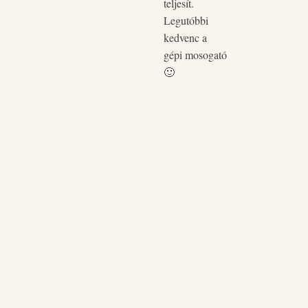
teljesít.
pòtol
Legutóbbi
kedvenc a
gépi mosogató
🙂