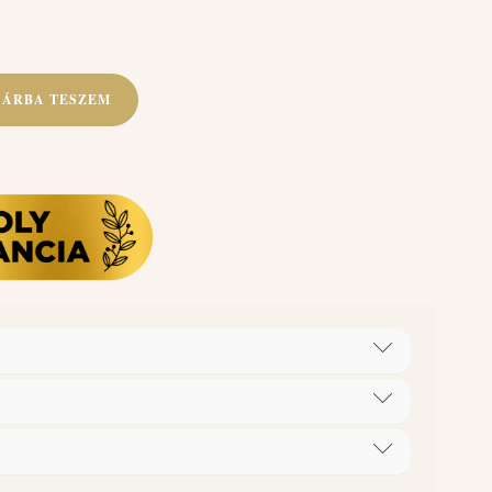
SÁRBA TESZEM
ív anyag 5% vagy ennél több, de 15%-nál kevesebb,
ethanol), optikai fehérítő.
1L = 5 L Adagolás: Gépi mosásnál 4-5 kg ruhához 20 ml