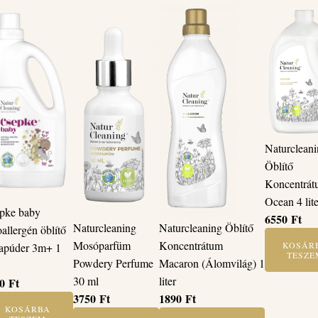
Naturclean
Öblítő
Koncentrá
Ocean 4 lit
pke baby
6550
Ft
Naturcleaning Öblítő
Naturcleaning
oallergén öblítő
Koncentrátum
Mosóparfüm
KOSÁR
apúder 3m+ 1
TESZE
Macaron (Álomvilág) 1
Powdery Perfume
liter
30 ml
50
Ft
1890
Ft
3750
Ft
KOSÁRBA