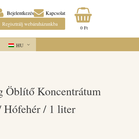
Bejelentkezés
Kapcsolat
Regisztrálj webáruházunkba
0
Ft
HU
g Öblítő Koncentrátum
Hófehér / 1 liter