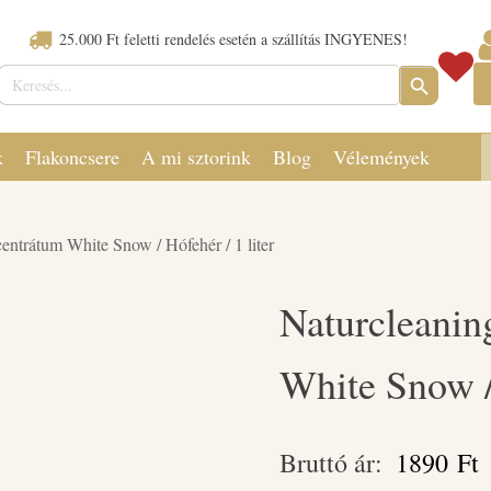
25.000 Ft feletti rendelés esetén a szállítás INGYENES!
Keresés:
SEARCH
BUTTON
k
Flakoncsere
A mi sztorink
Blog
Vélemények
entrátum White Snow / Hófehér / 1 liter
Naturcleanin
White Snow / 
Bruttó ár:
1890
Ft