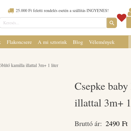
25.000 Ft feletti rendelés esetén a szállítás INGYENES!
Keresés:
SEARCH
BUTTON
k
Flakoncsere
A mi sztorink
Blog
Vélemények
lítő kamilla illattal 3m+ 1 liter
Csepke baby 
illattal 3m+ 1
Bruttó ár:
2490
Ft