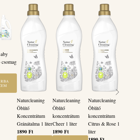
Baby
ó csomag
ÁRBA
ZEM
Naturcleaning
Naturcleaning
Naturcleaning
Öblítő
Öblítő
Öblítő
Koncentrátum
koncentrátum
koncentrátum
Gránátalma 1 liter
Cheer 1 liter
Citrus & Rose 1
1890
Ft
1890
Ft
liter
1890
Ft