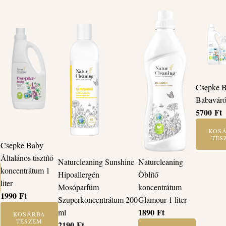
Csepke 
Babavár
5700
Ft
KOS
TES
Csepke Baby
Általános tisztító
Naturcleaning
Naturcleaning Sunshine
koncentrátum 1
Öblítő
Hipoallergén
liter
koncentrátum
Mosóparfüm
1990
Ft
Glamour 1 liter
Szuperkoncentrátum 200
1890
Ft
ml
KOSÁRBA
TESZEM
2190
Ft