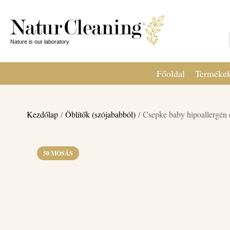
Főoldal
Terméke
Kezdőlap
/
Öblítők (szójababból)
/ Csepke baby hipoallergén öb
50 MOSÁS