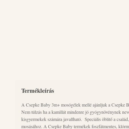
Termékleírás
A Csepke Baby 3m+ mosógélek mellé ajánljuk a Csepke Baby
Nem túlzás ha a kamillát mindenre jó gyógynövénynek ne
kisgyermekek számára javallható. Speciális öblítő a család
mosásához. A Csepke Baby termékek foszfátmentes, klórmen