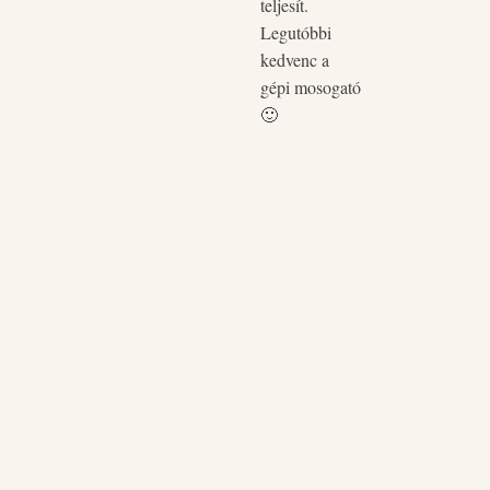
teljesít.
pòtol
Legutóbbi
kedvenc a
gépi mosogató
🙂