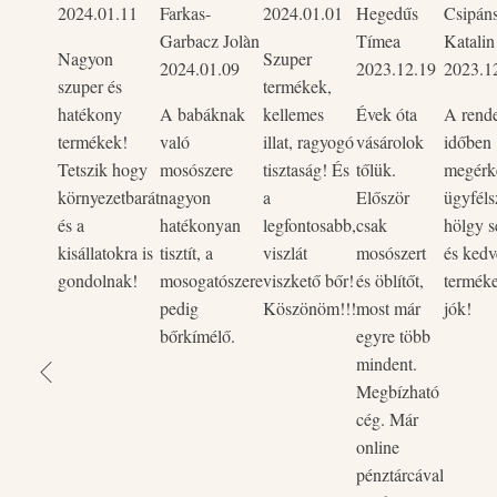
2024.01.11
Farkas-
2024.01.01
Hegedűs
Csipán
Garbacz Jolàn
Tímea
Katalin
Nagyon
Szuper
2024.01.09
2023.12.19
2023.1
szuper és
termékek,
hatékony
A babáknak
kellemes
Évek óta
A rend
termékek!
való
illat, ragyogó
vásárolok
időben
Tetszik hogy
mosószere
tisztaság! És
tőlük.
megérke
környezetbarát
nagyon
a
Először
ügyféls
és a
hatékonyan
legfontosabb,
csak
hölgy s
kisállatokra is
tisztít, a
viszlát
mosószert
és kedv
gondolnak!
mosogatószere
viszkető bőr!
és öblítőt,
termék
pedig
Köszönöm!!!
most már
jók!
bőrkímélő.
egyre több
mindent.
Megbízható
cég. Már
online
pénztárcával