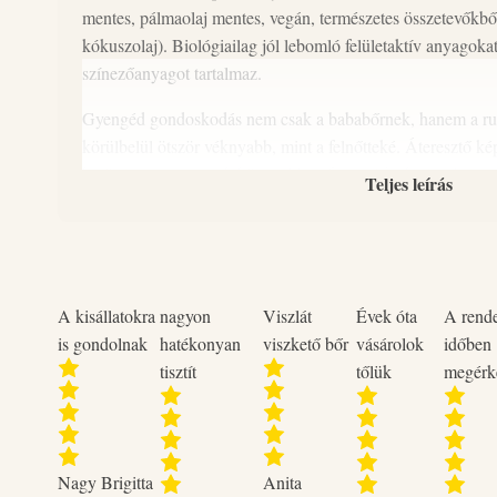
mentes, pálmaolaj mentes, vegán, természetes összetevőkből
kókuszolaj). Biológiailag jól lebomló felületaktív anyagokat
színezőanyagot tartalmaz.
Gyengéd gondoskodás nem csak a bababőrnek, hanem a ru
körülbelül ötször véknyabb, mint a felnőtteké. Áteresztő ké
kerülő vegyi anyagok könnyebben felszívódnak, és a bőr m
Teljes leírás
CSEPKE baby termékcsalád fejlesztése során ezeket a szem
nem tartalmaz maró irritáló anyagot
Az ideális mosószer
viszketést, allergiát.
Alacsony hőfokon is eltávolítja a folt
marad tisztítószer a ruhában. Kímélő a textíliához. Bambu
A kisállatokra
nagyon
Viszlát
Évek óta
A rend
megfelelő. Biztonságos használat már újszülött kortól.
is gondolnak
hatékonyan
viszkető bőr
vásárolok
időben
tisztít
tőlük
megérk
0+
Az újszülöttek ruháinak mosásához a 0+ jellel ellátott a
Csepke Baby mosógélt és öblítőt javasoljuk.
3+
Ha szeretne illatos mosószert használni, 3 hónapos kortó
allergénmentes, illóolajokkal illatosított 3+ jellel ellátott 
Nagy Brigitta
Anita