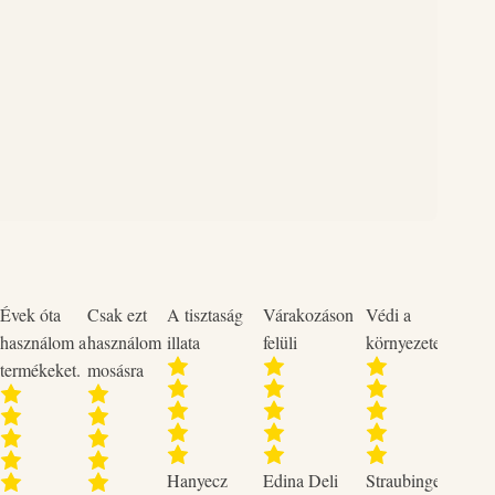
5 kg ruhához: 20 ml
Évek óta
Csak ezt
A tisztaság
Várakozáson
Védi a
Neme
használom a
használom
illata
felüli
környezetet
termékeket.
mosásra
Szup
Hanyecz
Edina Deli
Straubinger
2023