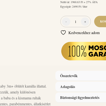
Nettó ár:
1960.63
Ft + 27% ÁFA
Egységár:
2490
Ft / liter
-
+
KO
Csepke
baby
Kedvencekhez adom
hipoallergén
öblítő
kamilla
illattal
3m+
1
liter
mennyiség
Összetevők
 3m+ öblítőt kamilla illattal.
Adagolás
Összetevők: kationos felületakt
vezzük, amely különösen
illatanyag, tartósítószer (Phenox
Biztonsági figyelmeztetés
, a baba és a kismama ruhák
1L = 50 mosás ; 1 Kupak = 40 
tes, parabénmentes, állatkísérlet