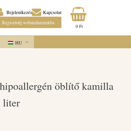
Bejelentkezés
Kapcsolat
Regisztrálj webáruházunkba
0
Ft
HU
hipoallergén öblítő kamilla
 liter