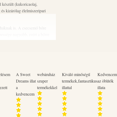
Ajánlott mennyiség 1 Adag 4 - 
 készült (kukoricaolaj,
Gyermekektől elzárva tartandó.
 és kizárólag élelmiszeripari
háknak is. A csecsemő bőre
pessége nagyobb, ezért a bőrre
élyebb rétegeibe kerülnek. A
pontokat vettük figyelembe.
, nem okoz bőrkiütést,
okat. Könnyen öblíthető, nem
sz pelenkák mosásához is
elésem
A Sweet
webáruház
Kiváló minőségű
Kedvencem
Dreams illat
szuper
termékek,fantasztikus
az öblítők
ezett
a
termékekkel
illattal
illata
llergénmentes és illatmentes
kedvencem
l javasoljuk a szintén
Csepke Baby termékeket.