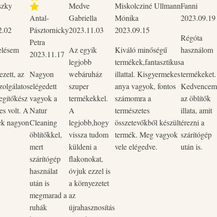
szky
Medve
Miskolcziné Ullmann
Fanni
Antal-
Gabriella
Mónika
2023.09.19
2.02
Pásztornicky
2023.11.03
2023.09.15
Régóta
Petra
elésem
Az egyik
Kiváló minőségű
használom
2023.11.17
legjobb
termékek,fantasztikus
a
zett, az
Nagyon
webáruház
illattal. Kisgyermekes
termékeket.
zolgálatos
elégedett
szuper
anya vagyok, fontos
Kedvencem
egítőkész
vagyok a
termékekkel.
számomra a
az öblítők
es volt. A
Natur
A
természetes
illata, amit
ek nagyon
Cleaning
legjobb,hogy
összetevőkből készült
érezni a
öblítőkkel,
vissza tudom
termék. Meg vagyok
szárítógép
mert
küldeni a
vele elégedve.
után is.
szárítógép
flakonokat,
használat
óvjuk ezzel is
után is
a környezetet
megmarad a
az
ruhák
újrahasznosítás