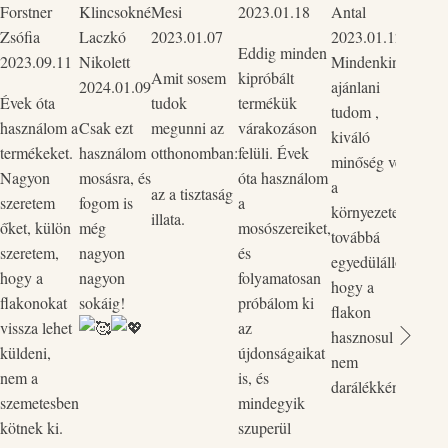
Forstner
Klincsokné
Mesi
2023.01.18
Antal
Csak 
Zsófia
Laczkó
2023.01.07
2023.01.12
tudo
Eddig minden
2023.09.11
Nikolett
Mindenkinek
mind
Amit sosem
kipróbált
2024.01.09
ajánlani
Szup
Évek óta
tudok
termékük
tudom ,
körny
használom a
Csak ezt
megunni az
várakozáson
kiváló
bőrba
termékeket.
használom
otthonomban:
felüli. Évek
minőség védi
ők p
Nagyon
mosásra, és
óta használom
a
kedv
az a tisztaság
szeretem
fogom is
a
környezetet,
rend
illata.
őket, külön
még
mosószereiket,
továbbá
legut
szeretem,
nagyon
és
egyedülálló,
rende
hogy a
nagyon
folyamatosan
hogy a
össze
flakonokat
sokáig!
próbálom ki
flakon
és a 
vissza lehet
az
hasznosul
össz
küldeni,
újdonságaikat
nem
egyi
nem a
is, és
darálékként.
flako
szemetesben
mindegyik
Vill
kötnek ki.
szuperül
zökk