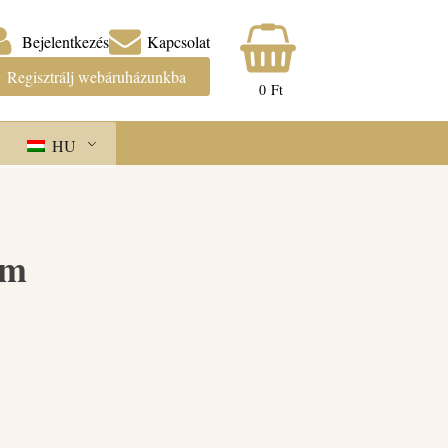
Bejelentkezés
Kapcsolat
Regisztrálj webáruházunkba
0
Ft
HU
um