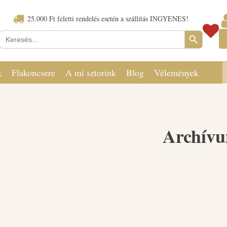
25.000 Ft feletti rendelés esetén a szállítás INGYENES!
Search Button
Keresés:
k
Flakoncsere
A mi sztorink
Blog
Vélemények
Archív