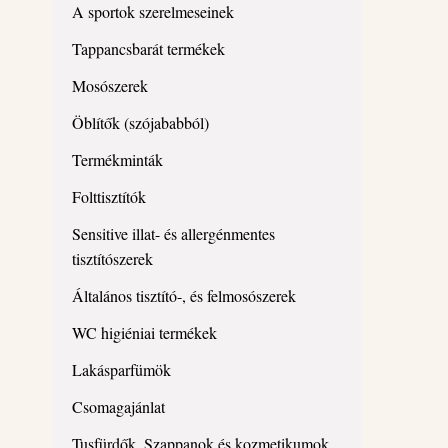
A sportok szerelmeseinek
Tappancsbarát termékek
Mosószerek
Öblítők (szójababból)
Termékminták
Folttisztítók
Sensitive illat- és allergénmentes
tisztítószerek
Általános tisztító-, és felmosószerek
WC higiéniai termékek
Lakásparfümök
Csomagajánlat
Tusfürdők, Szappanok és kozmetikumok