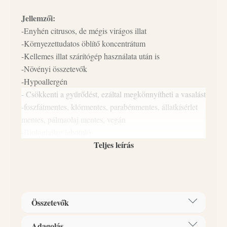
Jellemzői:
-Enyhén citrusos, de mégis virágos illat
-Környezettudatos öblítő koncentrátum
-Kellemes illat szárítógép használata után is
-Növényi összetevők
-Hypoallergén
- Csökkenti a gyűrődést, ezáltal megkönnyítheti a vasalást
-foszfátmentes, klórmentes, parabénmentes, állatkísérlet
mentes, pálmaolaj mentes, vegán
-Biológiailag lebomló
Teljes leírás
-gazdaságosan adagolható
-Magyar termék
-Újratölthető flakon
Leírás:
Összetevők
A Naturcleaning Citrus & Rose öblítő koncentrátum
puhává, kényelmes tapintásúvá varázsolja ruháidat és
Adagolás