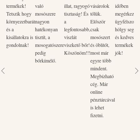
termékek!
való
illat, ragyogó
vásárolok
időben
Tetszik hogy
mosószere
tisztaság! És
tőlük.
megérkezett,
környezetbarát
nagyon
a
Először
ügyfélszolgá
és a
hatékonyan
legfontosabb,
csak
hölgy segítő
kisállatokra is
tisztít, a
viszlát
mosószert
és kedves vo
gondolnak!
mosogatószere
viszkető bőr!
és öblítőt,
termékek na
pedig
Köszönöm!!!
most már
jók!
bőrkímélő.
egyre több
mindent.
Megbízható
cég. Már
online
pénztárcával
is lehet
fizetni.