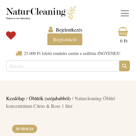
Bejelentkezés
Regisztráció
0
Ft
25.000 Ft feletti rendelés esetén a szállítás INGYENES!
Keresés:
SEARC
BUTTO
Kezdőlap
/
Öblítők (szójababból)
/ Naturcleaning Öblítő
koncentrátum Citrus & Rose 1 liter
50 MOSÁS