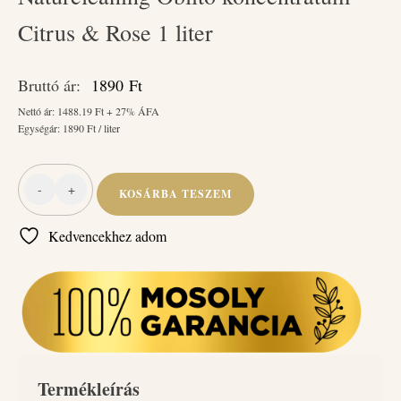
Citrus & Rose 1 liter
Bruttó ár:
1890
Ft
Nettó ár:
1488.19
Ft + 27% ÁFA
Egységár:
1890
Ft / liter
-
+
KOSÁRBA TESZEM
Naturcleaning
Öblítő
Kedvencekhez adom
koncentrátum
Citrus
&
Rose
1
liter
mennyiség
Termékleírás