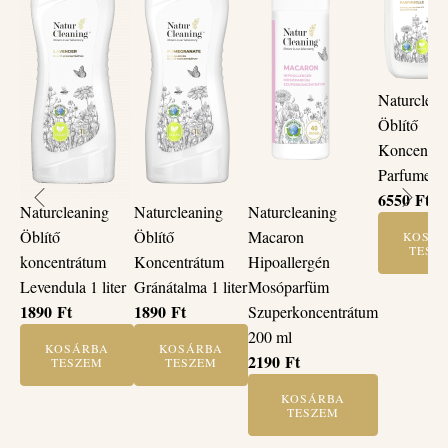
Naturclean
Öblítő
Koncentrá
Parfumelle 
6550
Ft
Naturcleaning
Naturcleaning
Naturcleaning
Öblítő
Öblítő
Macaron
KOSÁ
TESZ
koncentrátum
Koncentrátum
Hipoallergén
Levendula 1 liter
Gránátalma 1 liter
Mosóparfüm
1890
Ft
1890
Ft
Szuperkoncentrátum
200 ml
KOSÁRBA
KOSÁRBA
2190
Ft
TESZEM
TESZEM
KOSÁRBA
TESZEM