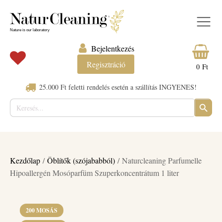
Bejelentkezés
Regisztráció
0
Ft
25.000 Ft feletti rendelés esetén a szállítás INGYENES!
Keresés:
SEARC
BUTTO
Kezdőlap
/
Öblítők (szójababból)
/ Naturcleaning Parfumelle
Hipoallergén Mosóparfüm Szuperkoncentrátum 1 liter
200 MOSÁS