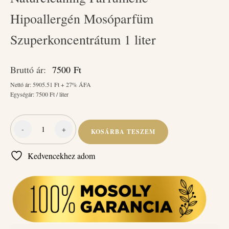
Hipoallergén Mosóparfüm
Szuperkoncentrátum 1 liter
Bruttó ár:
7500
Ft
Nettó ár:
5905.51
Ft + 27% ÁFA
Egységár:
7500
Ft / liter
-
+
KOSÁRBA TESZEM
Naturcleaning
Parfumelle
Kedvencekhez adom
Hipoallergén
Mosóparfüm
Szuperkoncentrátum
1
liter
mennyiség