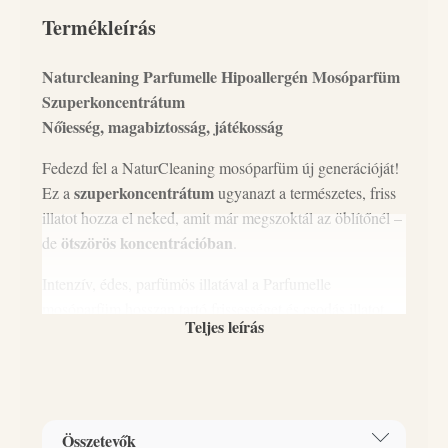
Termékleírás
Naturcleaning Parfumelle Hipoallergén Mosóparfüm
Szuperkoncentrátum
Nőiesség, magabiztosság, játékosság
Fedezd fel a NaturCleaning mosóparfüm új generációját!
szuperkoncentrátum
Ez a
ugyanazt a természetes, friss
illatot hozza el neked, amit már megszoktál az öblítőnél –
ötszörös koncentrációban
de
.
Intenzív, édes, parfümös illatával a Parfumelle
mosóparfüm hosszan tartó frissességet és csodás illatot
Teljes leírás
kölcsönöz ruháidnak, miközben puhává és kényelmes
tapintásúvá varázsolja őket. Élvezd, ahogy a nőies,
magabiztos és játékos illat átjárja minden darabot, és
különlegessé teszi a mindennapokat.
Összetevők