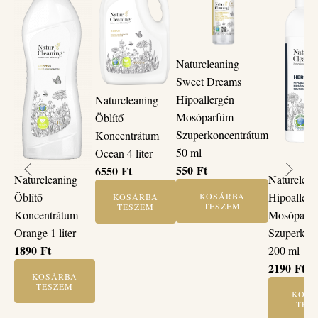
Naturcleaning
Sweet Dreams
Hipoallergén
Naturcleaning
Mosóparfüm
Öblítő
Szuperkoncentrátum
Koncentrátum
50 ml
Ocean 4 liter
550
Ft
6550
Ft
Naturcleaning
Naturclean
Öblítő
Hipoallerg
KOSÁRBA
KOSÁRBA
TESZEM
TESZEM
Koncentrátum
Mosóparf
Orange 1 liter
Szuperkon
1890
Ft
200 ml
2190
Ft
KOSÁRBA
TESZEM
KOSÁ
TES