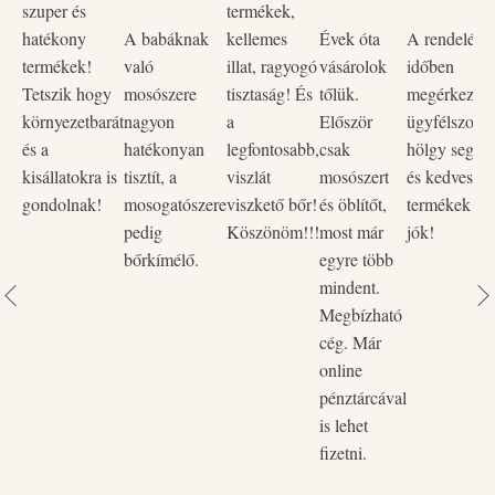
szuper és
termékek,
hatékony eredményhez.
hatékony
A babáknak
kellemes
Évek óta
A rendelése
Növényi alapú, bőrbarát összetevők
– Kíméletes a
termékek!
való
illat, ragyogó
vásárolok
időben
bőrhöz és a természethez.
Tetszik hogy
mosószere
tisztaság! És
tőlük.
megérkezett,
Mentes foszfát-, klór-, parabén-, pálmaolaj- és
környezetbarát
nagyon
a
Először
ügyfélszolgá
állatkísérlet-tartalmaktól
– Vegán és természetes.
és a
hatékonyan
legfontosabb,
csak
hölgy segítő
Biológiailag lebomló
– Fenntartható, környezetbarát
kisállatokra is
tisztít, a
viszlát
mosószert
és kedves vo
megoldás.
gondolnak!
mosogatószere
viszkető bőr!
és öblítőt,
termékek na
Újratölthető flakon
– Kevesebb hulladék, tudatosabb
pedig
Köszönöm!!!
most már
jók!
választás.
bőrkímélő.
egyre több
mindent.
Megbízható
cég. Már
online
pénztárcával
is lehet
fizetni.