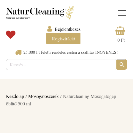
Bejelentkezés
Regisztráció
0
Ft
25.000 Ft feletti rendelés esetén a szállítás INGYENES!
Keresés:
SEARC
BUTTO
Kezdőlap
/
Mosogatószerek
/ Naturcleaning Mosogatógép
öblítő 500 ml