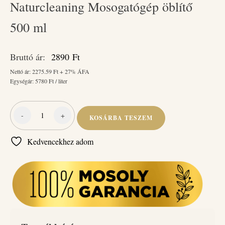
Naturcleaning Mosogatógép öblítő
500 ml
Bruttó ár:
2890
Ft
Nettó ár:
2275.59
Ft + 27% ÁFA
Egységár:
5780
Ft / liter
-
+
KOSÁRBA TESZEM
Naturcleaning
Mosogatógép
Kedvencekhez adom
öblítő
500
ml
mennyiség