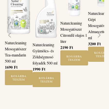
Naturcleanin
Gépi
Naturcleaning
Mosogatósze
Mosogatószer
Almaecettel 
Citromfű olajos 1
ml
liter
Naturcleaning
3200
Ft
Naturcleaning
2190
Ft
Mosogatószer
Gyümölcs- és
KOSÁRB
Tea-mandarin
TESZEM
Zöldségmosó
KOSÁRBA
TESZEM
500 ml
folyadék 500 ml
1690
Ft
1990
Ft
KOSÁRBA
KOSÁRBA
TESZEM
TESZEM