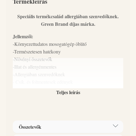
Termékleírás
Speciális termékcsalád allergiában szenvedőknek.
Green Brand díjas márka.
Jellemzői:
-Környezettudatos mosogatógép öblítő
-Természetesen hatékony
-Növényi összetevők
-Illat és allergénmentes
-Allergiában szenvedőknek
- Csík, és foltmentesek edények
-foszfátmentes, klórmentes, parabénmentes, állatkísérlet
Teljes leírás
mentes, pálmaolaj mentes, vegán
-Biológiailag lebomló
-Gazdaságosan adagolható
-Magyar termék
Összetevők
-Újratölthető flakon