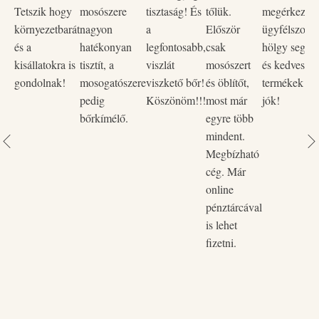
Tetszik hogy
mosószere
tisztaság! És
tőlük.
megérkezett,
környezetbarát
nagyon
a
Először
ügyfélszolgá
és a
hatékonyan
legfontosabb,
csak
hölgy segítő
kisállatokra is
tisztít, a
viszlát
mosószert
és kedves vo
gondolnak!
mosogatószere
viszkető bőr!
és öblítőt,
termékek na
pedig
Köszönöm!!!
most már
jók!
bőrkímélő.
egyre több
mindent.
Megbízható
cég. Már
online
pénztárcával
is lehet
fizetni.