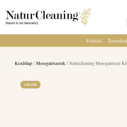
Főoldal
Terméke
Kezdőlap
/
Mosogatószerek
/ Naturcleaning Mosogatószer Ki
AKCIÓS