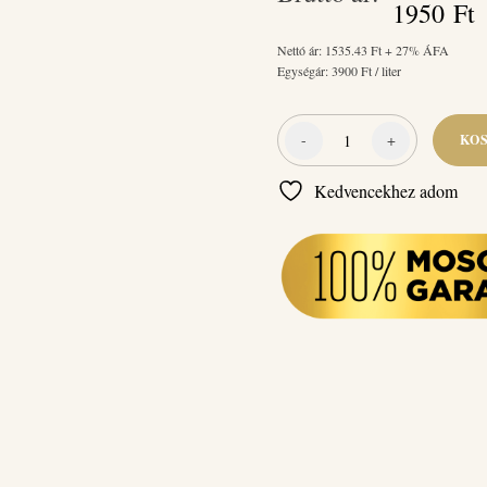
Original
C
1950
Ft
price
p
Nettó ár:
1535.43
Ft + 27% ÁFA
Egységár:
3900
Ft / liter
was:
i
2790 Ft.
1
-
+
KO
Naturcleaning
Mosogatószer
Kedvencekhez adom
Kiwi-
Lichi
500
ml
mennyiség