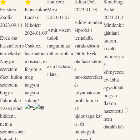
Hanyecz
Edina Deli
Straubinger
2023
Forstner
Klincsokné
Mesi
2023.01.18
Antal
Csak 
Zsófia
Laczkó
2023.01.07
2023.01.12
tudo
Eddig minden
2023.09.11
Nikolett
Mindenkinek
mind
Amit sosem
kipróbált
2024.01.09
ajánlani
Szup
Évek óta
tudok
termékük
tudom ,
körny
használom a
Csak ezt
megunni az
várakozáson
kiváló
bőrba
termékeket.
használom
otthonomban:
felüli. Évek
minőség védi
ők p
Nagyon
mosásra, és
óta használom
a
kedv
az a tisztaság
szeretem
fogom is
a
környezetet,
rend
illata.
őket, külön
még
mosószereiket,
továbbá
legut
szeretem,
nagyon
és
egyedülálló,
rende
hogy a
nagyon
folyamatosan
hogy a
össze
flakonokat
sokáig!
próbálom ki
flakon
és a 
vissza lehet
az
hasznosul
össz
küldeni,
újdonságaikat
nem
egyi
nem a
is, és
darálékként.
flako
szemetesben
mindegyik
Vill
kötnek ki.
szuperül