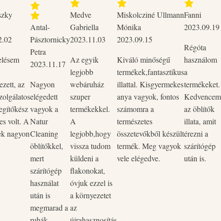
szky
Medve
Miskolcziné Ullmann
Fanni
Antal-
Gabriella
Mónika
2023.09.19
2.02
Pásztornicky
2023.11.03
2023.09.15
Régóta
Petra
elésem
Az egyik
Kiváló minőségű
használom
2023.11.17
legjobb
termékek,fantasztikus
a
zett, az
Nagyon
webáruház
illattal. Kisgyermekes
termékeket.
zolgálatos
elégedett
szuper
anya vagyok, fontos
Kedvencem
egítőkész
vagyok a
termékekkel.
számomra a
az öblítők
es volt. A
Natur
A
természetes
illata, amit
ek nagyon
Cleaning
legjobb,hogy
összetevőkből készült
érezni a
öblítőkkel,
vissza tudom
termék. Meg vagyok
szárítógép
mert
küldeni a
vele elégedve.
után is.
szárítógép
flakonokat,
használat
óvjuk ezzel is
után is
a környezetet
megmarad a
az
ruhák
újrahasznosítás