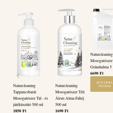
Naturcleaning
Mosogatószer
Gránátalma 5 l
6690
Ft
KOSÁRBA
Naturcleaning
Naturcleaning
TESZEM
Tappancsbarát
Mosogatószer Téli
Mosogatószer Tál - és
Álom Alma-Fahéj
játéktisztító 500 ml
500 ml
1850
Ft
1690
Ft