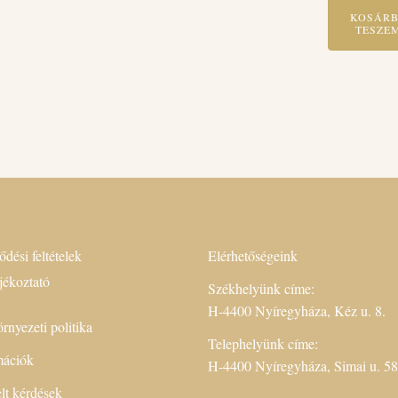
KOSÁR
TESZE
ődési feltételek
Elérhetőségeink
jékoztató
Székhelyünk címe:
H-4400 Nyíregyháza, Kéz u. 8.
rnyezeti politika
Telephelyünk címe:
rmációk
H-4400 Nyíregyháza, Simai u. 58
lt kérdések