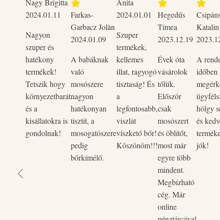
Nagy Brigitta
Anita
2024.01.11
Farkas-
2024.01.01
Hegedűs
Csipán
Garbacz Jolàn
Tímea
Katalin
Nagyon
Szuper
2024.01.09
2023.12.19
2023.1
szuper és
termékek,
hatékony
A babáknak
kellemes
Évek óta
A rend
termékek!
való
illat, ragyogó
vásárolok
időben
Tetszik hogy
mosószere
tisztaság! És
tőlük.
megérke
környezetbarát
nagyon
a
Először
ügyféls
és a
hatékonyan
legfontosabb,
csak
hölgy s
kisállatokra is
tisztít, a
viszlát
mosószert
és kedv
gondolnak!
mosogatószere
viszkető bőr!
és öblítőt,
termék
pedig
Köszönöm!!!
most már
jók!
bőrkímélő.
egyre több
mindent.
Megbízható
cég. Már
online
pénztárcával