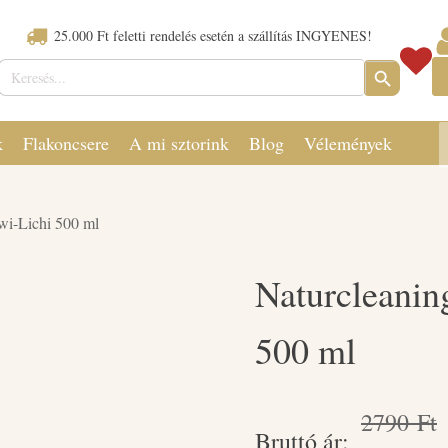
25.000 Ft feletti rendelés esetén a szállítás INGYENES!
Keresés:
SEARCH
BUTTON
k
Flakoncsere
A mi sztorink
Blog
Vélemények
wi-Lichi 500 ml
Naturcleanin
500 ml
2790
Ft
Bruttó ár: