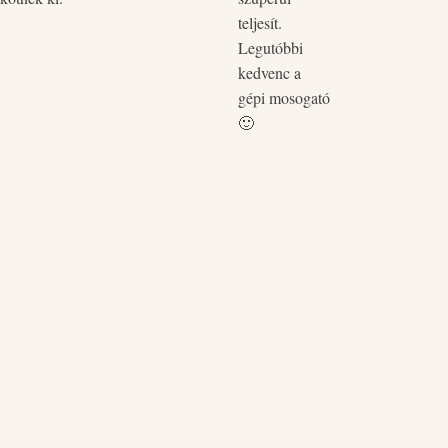
zökk
teljesít.
pòtol
Legutóbbi
kedvenc a
gépi mosogató
🙂