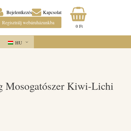
Bejelentkezés
Kapcsolat
Regisztrálj webáruházunkba
0
Ft
HU
g Mosogatószer Kiwi-Lichi