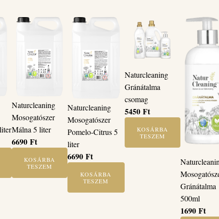
Naturcleaning
Gránátalma
csomag
Naturcleaning
Naturcleaning
5450
Ft
Mosogatószer
Mosogatószer
iter
Málna 5 liter
KOSÁRBA
Pomelo-Citrus 5
TESZEM
6690
Ft
liter
6690
Ft
KOSÁRBA
Naturcleani
TESZEM
Mosogatósz
KOSÁRBA
TESZEM
Gránátalma
500ml
1690
Ft