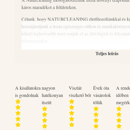
káros maradékot a felületeken.
Célunk, hogy NATURCLEANING életfilozófiánkkal és kör
hozzájáruljunk a tiszta egészséges otthon és munkakörnyez
lehető legkevesebb teret vonjuk el az élővilágtól és folyam
lábnyomunkat.
Teljes leírás
A kisállatokra
nagyon
Viszlát
Évek óta
A rend
is gondolnak
hatékonyan
viszkető bőr
vásárolok
időben
tisztít
tőlük
megérk