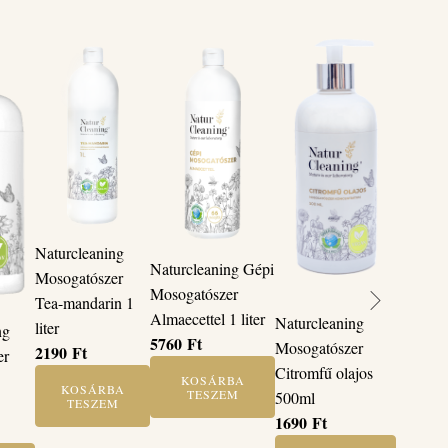
Naturcleaning
Naturcleaning Gépi
Mosogatószer
Mosogatószer
Tea-mandarin 1
Almaecettel 1 liter
Naturcleaning
liter
ng
5760
Ft
Mosogatószer
2190
Ft
er
Citromfű olajos
KOSÁRBA
KOSÁRBA
TESZEM
500ml
TESZEM
1690
Ft