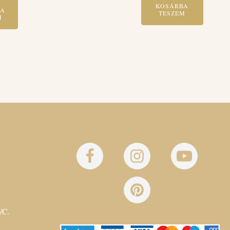
KOSÁRBA
BA
TESZEM
M
/C.