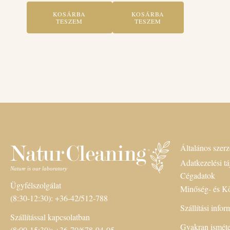
KOSÁRBA
KOSÁRBA
TESZEM
TESZEM
Általános szerz
Adatkezelési tá
Cégadatok
Ügyfélszolgálat
Minőség- és Kö
(8:30-12:30): +36-42/512-788
Szállítási info
Szállítással kapcsolatban
Gyakran isméte
(8:00-15:30): +36-70/678-94-05