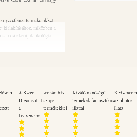
mosogatóvízbe. Erős szennyeződé
növelhető.
nyezetbarát termékeinkkel
et kialakításához, miközben a
atosan csökkentjük ökológiai
FIGYELEM! Súlyos szemirritáci
KERÜLÉS ESETÉN: több percig ta
kontaktlencsék eltávolítása, ha 
szemirritáció nem múlik el: orvos
alaposan meg kell mosni! Tárolás
elésem
A Sweet
webáruház
Kiváló minőségű
Kedvencem
Dreams illat
szuper
termékek,fantasztikus
az öblítők
ezett
a
termékekkel
illattal
illata
kedvencem