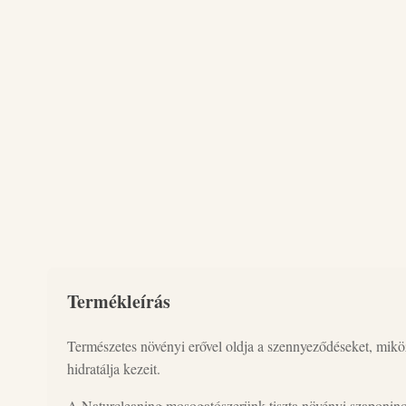
Termékleírás
Természetes növényi erővel oldja a szennyeződéseket, miköz
hidratálja kezeit.
A Naturcleaning mosogatószerünk tiszta növényi szaponino