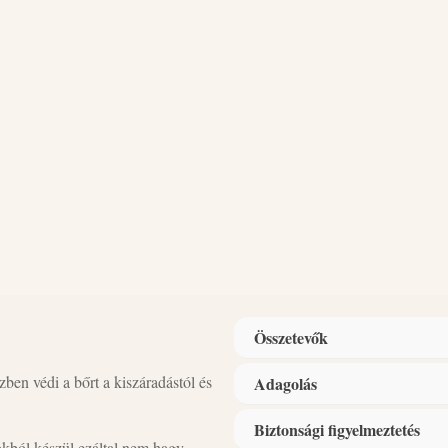
Összetevők
ben védi a bőrt a kiszáradástól és
Adagolás
Összetevők: anionos felületaktí
kevesebb(biológiai lebonthatósá
Biztonsági figyelmeztetés
Használat: Tegyen egy kis mennyi
tartósítószer (Phenoxyethanol, Ca
kból készül ezáltal nem hagy