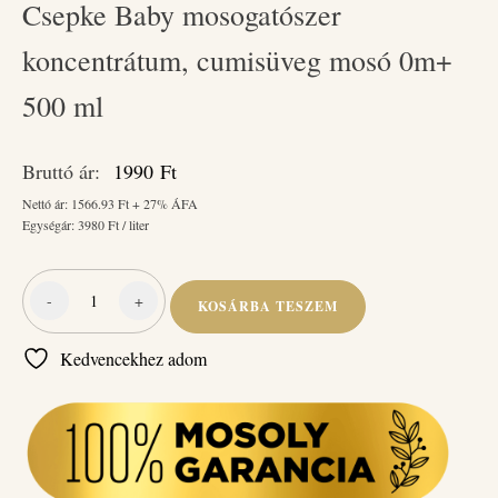
Csepke Baby mosogatószer
koncentrátum, cumisüveg mosó 0m+
500 ml
Bruttó ár:
1990
Ft
Nettó ár:
1566.93
Ft + 27% ÁFA
Egységár:
3980
Ft / liter
-
+
KOSÁRBA TESZEM
Csepke
Baby
Kedvencekhez adom
mosogatószer
koncentrátum,
cumisüveg
mosó
0m+
500
ml