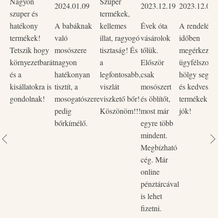
Nagyon
Szuper
hőmérsékleten.
2024.01.09
2023.12.19
2023.12.02
szuper és
termékek,
hatékony
A babáknak
kellemes
Évek óta
A rendelése
termékek!
való
illat, ragyogó
vásárolok
időben
Tetszik hogy
mosószere
tisztaság! És
tőlük.
megérkezett,
környezetbarát
nagyon
a
Először
ügyfélszolgá
és a
hatékonyan
legfontosabb,
csak
hölgy segítő
kisállatokra is
tisztít, a
viszlát
mosószert
és kedves vo
gondolnak!
mosogatószere
viszkető bőr!
és öblítőt,
termékek na
pedig
Köszönöm!!!
most már
jók!
bőrkímélő.
egyre több
mindent.
Megbízható
cég. Már
online
pénztárcával
is lehet
fizetni.