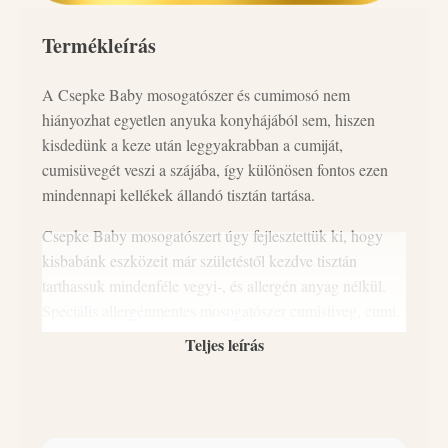
mennyiség
Termékleírás
A Csepke Baby mosogatószer és cumimosó nem
hiányozhat egyetlen anyuka konyhájából sem, hiszen
kisdedünk a keze után leggyakrabban a cumiját,
cumisüvegét veszi a szájába, így különösen fontos ezen
mindennapi kellékek állandó tisztán tartása.
Csepke Baby mosogatószert úgy fejlesztettük ki, hogy
kisbabánk eszközeit már születéstől kezdve tisztán
tarthassuk mindenféle vegyi-, és allergén anyag nélkül.
Speciális allergénmentes mosogatószer cumisüveg, cumi,
baba evőeszközök, babajátékok tisztításához. 500 ml-es
Teljes leírás
kiszerelésben kapható.
Biztonságos használat
Speciális babaápolási termék