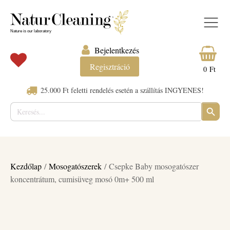
Bejelentkezés
Regisztráció
0
Ft
25.000 Ft feletti rendelés esetén a szállítás INGYENES!
Keresés:
SEARC
BUTTO
Kezdőlap
/
Mosogatószerek
/ Csepke Baby mosogatószer
koncentrátum, cumisüveg mosó 0m+ 500 ml