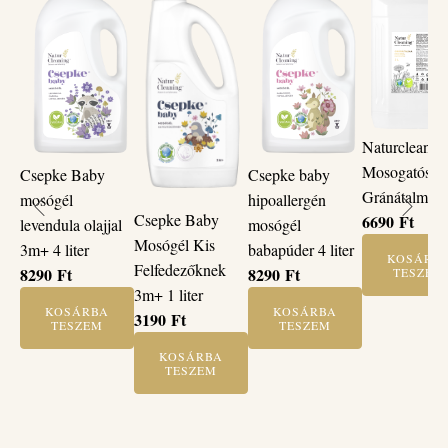
Naturcleanin
Mosogatósze
Csepke Baby
Csepke baby
Gránátalma 5 
mosógél
hipoallergén
Csepke Baby
6690
Ft
levendula olajjal
mosógél
Mosógél Kis
3m+ 4 liter
babapúder 4 liter
KOSÁRB
Felfedezőknek
8290
Ft
8290
Ft
TESZEM
3m+ 1 liter
KOSÁRBA
KOSÁRBA
3190
Ft
TESZEM
TESZEM
KOSÁRBA
TESZEM