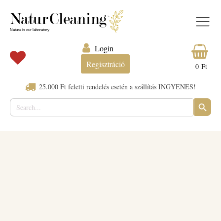
Login
Regisztráció
0
Ft
25.000 Ft feletti rendelés esetén a szállítás INGYENES!
Search
SEARC
for:
BUTTO