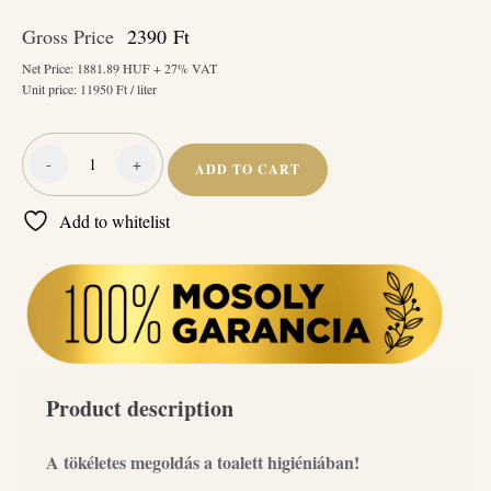
Gross Price
2390
Ft
Net Price:
1881.89
HUF + 27% VAT
Unit price:
11950
Ft / liter
-
+
ADD TO CART
Naturcleaning
WC
Add to whitelist
olaj
Tavaszi
rét
200
ml
quantity
Product description
A tökéletes megoldás a toalett higiéniában!