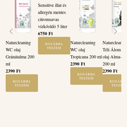
Sensitive illat és
allergén mentes
citromsavas
vízkőoldó 5 liter
6750
Ft
Naturcleaning
Naturcleaning
Naturcleanin
KOSÁRBA
TESZEM
WC olaj
WC olaj
Téli Álom W
Gránátalma 200
Tropicana 200 ml
olaj Alma-Fa
2390
Ft
ml
200 ml
2390
Ft
2390
Ft
KOSÁRBA
TESZEM
KOSÁRBA
KOSÁRB
TESZEM
TESZEM