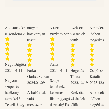
bármely más ismert megoldásnál.
48 órás védelmet és friss illatot biztosít, így használata
nagyon gazdaságos. A csészére permetezve tisztítja azt,
és megakadályozza az újabb szennyeződések
lerakódását. Kellemes, friss illatot biztosít. Figyelem!
FIGYELEM! Tűzveszélyes folyadék és gőz. Súlyos
A kisállatokra
nagyon
Viszlát
Évek óta
A rendelése
Műanyag felületre ne fújjuk!
szemirritációt okoz. Álmosságot, vagy szédülést
is gondolnak
hatékonyan
viszkető bőr
vásárolok
időben
okozhat.
tisztít
tőlük
megérkezett
Kerülje a por/füst/gáz/köd/gőzök/permet belélegzését.
Rosszullét esetén forduljon TOXIKOLÓGIAI
KÖZPONTHOZ vagy orvoshoz. SZEMBE
KERÜLÉS ESETÉN: több percig tartó óvatos öblítés
Nagy Brigitta
Anita
vízzel. Adott esetben a kontaktlencsék eltávolítása, ha
2024.01.11
Farkas-
2024.01.01
Hegedűs
Csipánszky
könnyen megoldható. Az öblítés folytatása. Ha a
Garbacz Jolàn
Tímea
Katalin
Nagyon
Szuper
szemirritáció nem múlik el: orvosi ellátást kell kérni. Jól
2024.01.09
2023.12.19
2023.12.02
szuper és
termékek,
szellőző helyen tárolandó. Az edény szorosan lezárva
hatékony
A babáknak
kellemes
Évek óta
A rendelése
tartandó.
termékek!
való
illat, ragyogó
vásárolok
időben
Tetszik hogy
mosószere
tisztaság! És
tőlük.
megérkezett,