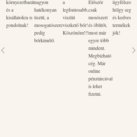
környezetbarát
nagyon
a
Először
ügyfélszolgá
és a
hatékonyan
legfontosabb,
csak
hölgy segítő
kisállatokra is
tisztít, a
viszlát
mosószert
és kedves vo
gondolnak!
mosogatószere
viszkető bőr!
és öblítőt,
termékek na
pedig
Köszönöm!!!
most már
jók!
bőrkímélő.
egyre több
mindent.
Megbízható
cég. Már
online
pénztárcával
is lehet
fizetni.