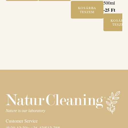
500ml
KOSÁRBA
-25
Ft
TESZEM
KOSÁRB
TESZEM
Customer Service
(8:30-12:30): +36-42/512-788