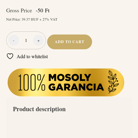
Gross Price
-50
Ft
Net Price:
39.37
HUF + 27% VAT
-
+
ADD TO CART
Szórófejes
flakon
Add to whitelist
(Összes
szórófejes
termék)
quantity
Product description