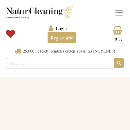
Login
Regisztráció
0
Ft
25.000 Ft feletti rendelés esetén a szállítás INGYENES!
Search
SEARC
for:
BUTTO