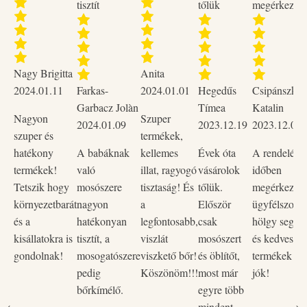
tisztít
tőlük
megérkezett
Nagy Brigitta
Anita
2024.01.11
Farkas-
2024.01.01
Hegedűs
Csipánszky
Garbacz Jolàn
Tímea
Katalin
Nagyon
Szuper
2024.01.09
2023.12.19
2023.12.02
szuper és
termékek,
hatékony
A babáknak
kellemes
Évek óta
A rendelése
termékek!
való
illat, ragyogó
vásárolok
időben
Tetszik hogy
mosószere
tisztaság! És
tőlük.
megérkezett,
környezetbarát
nagyon
a
Először
ügyfélszolgá
és a
hatékonyan
legfontosabb,
csak
hölgy segítő
kisállatokra is
tisztít, a
viszlát
mosószert
és kedves vo
gondolnak!
mosogatószere
viszkető bőr!
és öblítőt,
termékek na
pedig
Köszönöm!!!
most már
jók!
bőrkímélő.
egyre több
mindent.