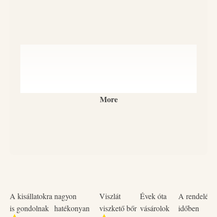
More
A kisállatokra
nagyon
Viszlát
Évek óta
A rendelése
is gondolnak
hatékonyan
viszkető bőr
vásárolok
időben