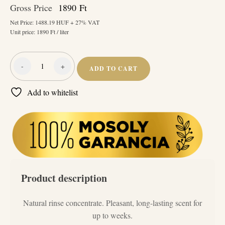
Gross Price
1890
Ft
Net Price:
1488.19
HUF + 27% VAT
Unit price:
1890
Ft / liter
-
+
ADD TO CART
Naturcleaning
Öblítő
Add to whitelist
Koncentrátum
Sunshine
(Napsugár)
1
liter
quantity
Product description
Natural rinse concentrate. Pleasant, long-lasting scent for
up to weeks.