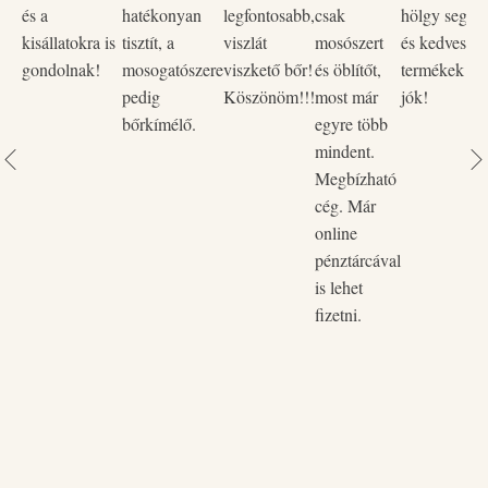
és a
hatékonyan
legfontosabb,
csak
hölgy segítő
kisállatokra is
tisztít, a
viszlát
mosószert
és kedves vo
gondolnak!
mosogatószere
viszkető bőr!
és öblítőt,
termékek na
pedig
Köszönöm!!!
most már
jók!
bőrkímélő.
egyre több
mindent.
Megbízható
cég. Már
online
pénztárcával
is lehet
fizetni.