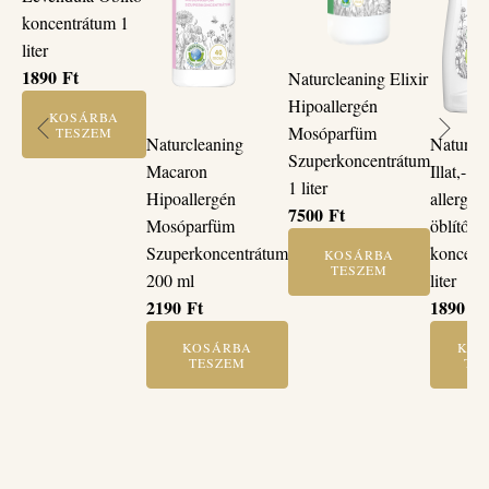
koncentrátum 1
liter
1890
Ft
Naturcleaning Elixir
Hipoallergén
KOSÁRBA
Mosóparfüm
TESZEM
Naturcl
Naturcleaning
Szuperkoncentrátum
Illat,- és
Macaron
1 liter
allergén
Hipoallergén
7500
Ft
öblítő
Mosóparfüm
koncent
Szuperkoncentrátum
KOSÁRBA
TESZEM
liter
200 ml
1890
Ft
2190
Ft
KOS
KOSÁRBA
TE
TESZEM