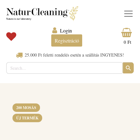
Login
Regisztráció
0
Ft
25.000 Ft feletti rendelés esetén a szállítás INGYENES!
Search
SEARC
for:
BUTTO
200 MOSÁS
ÚJ TERMÉK