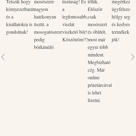
Tetszik hogy
mosószere
tisztaság! És
tőlük.
megérkezett,
Növényi alapú, bőrbarát összetevők
– Kíméletes a
környezetbarát
nagyon
a
Először
ügyfélszolgá
bőrhöz és a természethez.
és a
hatékonyan
legfontosabb,
csak
hölgy segítő
Mentes foszfát-, klór-, parabén-, pálmaolaj- és
kisállatokra is
tisztít, a
viszlát
mosószert
és kedves vo
állatkísérlet-tartalmaktól
– Vegán és természetes.
gondolnak!
mosogatószere
viszkető bőr!
és öblítőt,
termékek na
Biológiailag lebomló
– Fenntartható, környezetbarát
pedig
Köszönöm!!!
most már
jók!
megoldás.
bőrkímélő.
egyre több
Újratölthető flakon
– Kevesebb hulladék, tudatosabb
mindent.
választás.
Megbízható
cég. Már
online
pénztárcával
is lehet
fizetni.