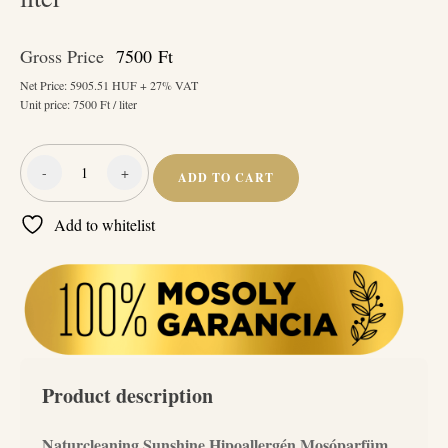
Gross Price
7500
Ft
Net Price:
5905.51
HUF + 27% VAT
Unit price:
7500
Ft / liter
-
+
ADD TO CART
Naturcleaning
Sunshine
Add to whitelist
Hipoallergén
Mosóparfüm
Szuperkoncentrátum
1
liter
quantity
Product description
Naturcleaning Sunshine Hipoallergén Mosóparfüm