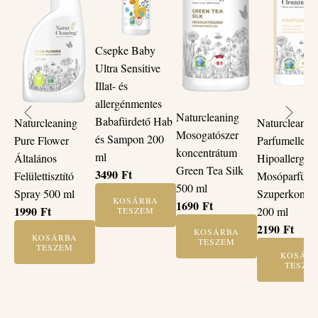
Csepke Baby
Ultra Sensitive
Illat- és
allergénmentes
Naturcleaning
Babafürdető Hab
Naturcleaning
Naturcleanin
Mosogatószer
és Sampon 200
Pure Flower
Parfumelle
koncentrátum
ml
Általános
Hipoallergén
Green Tea Silk
3490
Ft
Felülettisztító
Mosóparfüm
500 ml
Spray 500 ml
Szuperkonce
KOSÁRBA
1690
Ft
1990
Ft
200 ml
TESZEM
2190
Ft
KOSÁRBA
KOSÁRBA
TESZEM
TESZEM
KOSÁR
TESZE