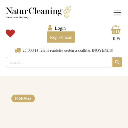
Login
Regisztráció
0
Ft
25.000 Ft feletti rendelés esetén a szállítás INGYENES!
Search
SEARC
for:
BUTTO
56 MOSÁS