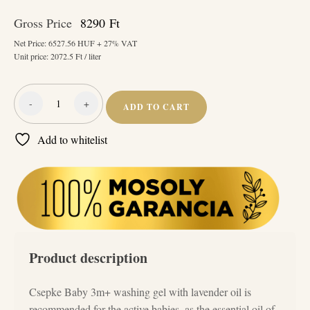
Gross Price
8290
Ft
Net Price:
6527.56
HUF + 27% VAT
Unit price:
2072.5
Ft / liter
-
+
ADD TO CART
Csepke
Baby
Add to whitelist
mosógél
levendula
olajjal
3m+
4
liter
quantity
Product description
Csepke Baby 3m+ washing gel with lavender oil is
recommended for the active babies, as the essential oil of