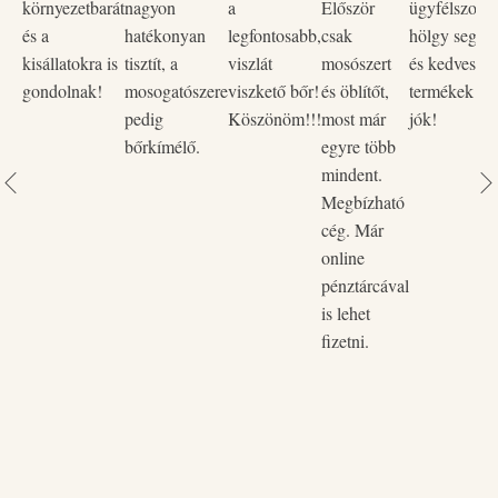
környezetbarát
nagyon
a
Először
ügyfélszolgá
és a
hatékonyan
legfontosabb,
csak
hölgy segítő
kisállatokra is
tisztít, a
viszlát
mosószert
és kedves vo
gondolnak!
mosogatószere
viszkető bőr!
és öblítőt,
termékek na
pedig
Köszönöm!!!
most már
jók!
bőrkímélő.
egyre több
mindent.
Megbízható
cég. Már
online
pénztárcával
is lehet
fizetni.