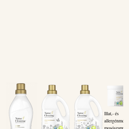
Illat,- és
allergénment
mosószappan