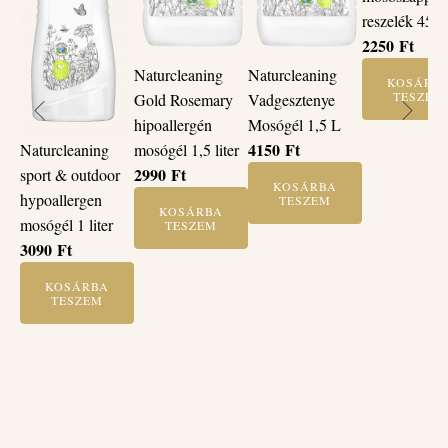
reszelék 450 
2250
Ft
Naturcleaning
Naturcleaning
KOSÁRB
TESZEM
Gold Rosemary
Vadgesztenye
hipoallergén
Mosógél 1,5 L
4150
Ft
Naturcleaning
mosógél 1,5 liter
2990
Ft
sport & outdoor
KOSÁRBA
hypoallergen
TESZEM
KOSÁRBA
mosógél 1 liter
TESZEM
3090
Ft
KOSÁRBA
TESZEM