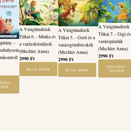
A Virágtündérek
A Virágtündérek
A Virágtündérek
Titkai 7. - Gigi és
Titkai 6. - Minka és
Titkai 5. - Gerti és a
varázspirulák
apitány –
a varázskristályok
varázsgömböcskék
(Mechler Anna)
zabályozás
(Mechler Anna)
(Mechler Anna)
2990
Ft
emkontroll
2990
Ft
2990
Ft
KOSÁRBA
READ MORE
READ MORE
TESZEM
ÁRBA
SZEM