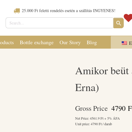
25.000 Ft feletti rendelés esetén a szállítás INGYENES!
Search
SEARCH
for:
BUTTON
oducts
Bottle exchange
Our Story
Blog
E
Amikor beüt 
Erna)
Gross Price
4790
F
Net Price:
4561.9
Ft + 5% ÁFA
Unit price:
4790
Ft / darab