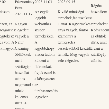
2.02
Pásztornicky
2023.11.03
2023.09.15
Régóta
Petra
elésem
Az egyik
Kiváló minőségű
használom
2023.11.17
legjobb
termékek,fantasztikus
a
zett, az
Nagyon
webáruház
illattal. Kisgyermekes
termékeket.
zolgálatos
elégedett
szuper
anya vagyok, fontos
Kedvencem
egítőkész
vagyok a
termékekkel.
számomra a
az öblítők
es volt. A
Natur
A
természetes
illata, amit
ek nagyon
Cleaning
legjobb,hogy
összetevőkből készült
érezni a
öblítőkkel,
vissza tudom
termék. Meg vagyok
szárítógép
mert
küldeni a
vele elégedve.
után is.
szárítógép
flakonokat,
használat
óvjuk ezzel is
után is
a környezetet
megmarad a
az
ruhák
újrahasznosítás
kellemes
jegyében.
illata. A
Sweet