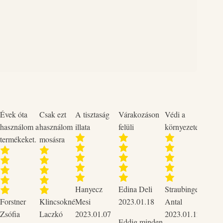
Évek óta
Csak ezt
A tisztaság
Várakozáson
Védi a
Neme
használom a
használom
illata
felüli
környezetet
termékeket.
mosásra
Szup
Hanyecz
Edina Deli
Straubinger
2023
Forstner
Klincsokné
Mesi
2023.01.18
Antal
Csak 
Zsófia
Laczkó
2023.01.07
2023.01.12
tudo
Eddig minden