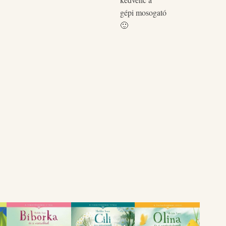
gépi mosogató
🙂