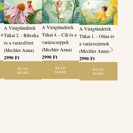
A Virágtündérek
A Virágtündérek
A Virágtündérek
 a
Titkai 4. - Cili és a
Titkai 2. - Bíborka
Titkai 1. - Olina és
varázscseppek
és a varázsfőzet
a varázsszirmok
(Mechler Anna)
(Mechler Anna)
(Mechler Anna)
2990
Ft
2990
Ft
2990
Ft
READ
READ
READ
MORE
MORE
MORE