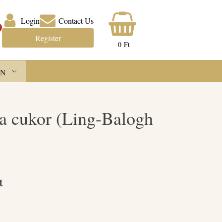
Login
Contact Us
Register
0
Ft
N
a cukor (Ling-Balogh
t