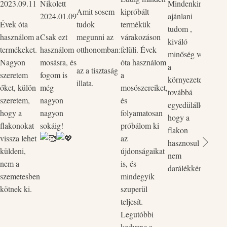
2023.09.11
Nikolett
Mindenkinek
mind
Amit sosem
kipróbált
2024.01.09
ajánlani
Szup
Évek óta
tudok
termékük
tudom ,
körny
használom a
Csak ezt
megunni az
várakozáson
kiváló
bőrba
termékeket.
használom
otthonomban:
felüli. Évek
minőség védi
ők p
Nagyon
mosásra, és
óta használom
a
kedv
az a tisztaság
szeretem
fogom is
a
környezetet,
rend
illata.
őket, külön
még
mosószereiket,
továbbá
legut
szeretem,
nagyon
és
egyedülálló,
rende
hogy a
nagyon
folyamatosan
hogy a
össze
flakonokat
sokáig!
próbálom ki
flakon
és a 
vissza lehet
az
hasznosul
össz
küldeni,
újdonságaikat
nem
egyi
nem a
is, és
darálékként.
flako
szemetesben
mindegyik
Vill
kötnek ki.
szuperül
zökk
teljesít.
pòtol
Legutóbbi
kedvenc a