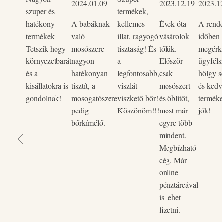
2024.01.09
2023.12.19
2023.1
szuper és
termékek,
hatékony
A babáknak
kellemes
Évek óta
A rend
termékek!
való
illat, ragyogó
vásárolok
időben
Tetszik hogy
mosószere
tisztaság! És
tőlük.
megérke
környezetbarát
nagyon
a
Először
ügyféls
és a
hatékonyan
legfontosabb,
csak
hölgy s
kisállatokra is
tisztít, a
viszlát
mosószert
és kedv
gondolnak!
mosogatószere
viszkető bőr!
és öblítőt,
termék
pedig
Köszönöm!!!
most már
jók!
bőrkímélő.
egyre több
mindent.
Megbízható
cég. Már
online
pénztárcával
is lehet
fizetni.