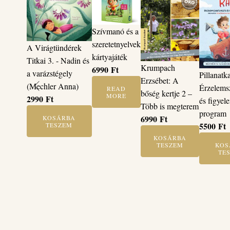
Szívmanó és a
szeretetnyelvek
A Virágtündérek
kártyajáték
Titkai 3. - Nadin és
Krumpach
6990
Ft
a varázstégely
Pillanatk
Erzsébet: A
(Mechler Anna)
Érzelems
READ
bőség kertje 2 –
MORE
2990
Ft
és figyel
Több is megterem
program
6990
Ft
KOSÁRBA
5500
Ft
TESZEM
KOSÁRBA
KOS
TESZEM
TE