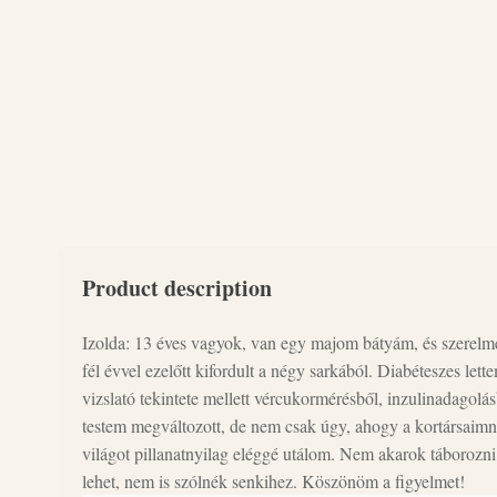
Product description
Izolda: 13 éves vagyok, van egy majom bátyám, és szerelm
fél évvel ezelőtt kifordult a négy sarkából. Diabéteszes le
vizslató tekintete mellett vércukormérésből, inzulinadagolás
testem megváltozott, de nem csak úgy, ahogy a kortársaimn
világot pillanatnyilag eléggé utálom. Nem akarok táborozni,
lehet, nem is szólnék senkihez. Köszönöm a figyelmet!