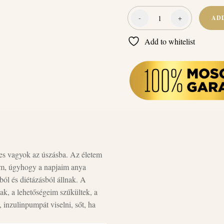
-
+
AD
Amikor
beüt
Add to whitelist
a
cukor
(Ling-
Balogh
Erna)
quantity
es vagyok az úszásba. Az életem
ttem, úgyhogy a napjaim anya
ból és diétázásból állnak. A
ak, a lehetőségeim szűkültek, a
 inzulinpumpát viselni, sőt, ha