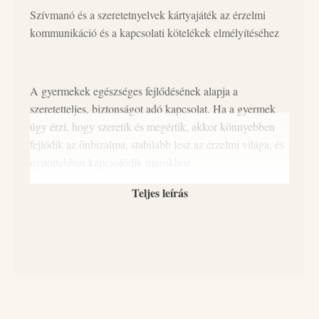
Szívmanó és a szeretetnyelvek kártyajáték az érzelmi
kommunikáció és a kapcsolati kötelékek elmélyítéséhez
A gyermekek egészséges fejlődésének alapja a
szeretetteljes, biztonságot adó kapcsolat. Ha a gyermek
úgy érzi, hogy szeretik és megértik, akkor könnyebben
fejlődik az önbizalma, stabilabb lesz az érzelmi világa, és
nyitottabban kapcsolódik másokhoz.
A szeretetnyelvek segítenek abban, hogy ne csak adjunk
Teljes leírás
szeretetet, hanem valóban el is juttassuk azt a gyermek
szívéhez. A Szívmanó és a szeretetnyelvek kártyajáték
célja, hogy a gyermekek és nevelőik érzelmi
kommunikációjának fejlődését játékosan támogassa.
Mit is tartalmaz pontosan a kártyacsomag?