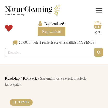
Bejelentkezés
Regisztráció
0
Ft
25.000 Ft feletti rendelés esetén a szállítás INGYENES!
Keresés:
SEARC
BUTTO
Kezdőlap
/
Könyvek
/ Szívmanó és a szeretetnyelvek
kártyajáték
ÚJ TERMÉK