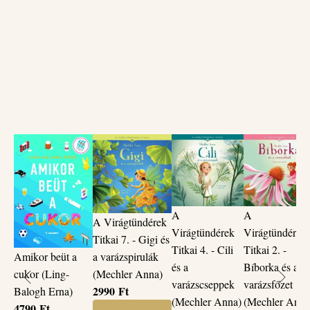
kártyajáték valódi találkozásokra ad lehetőséget: játékos,
önfeledt pillanatokra, amelyek nemcsak örömet hoznak,
hanem életre szóló élménnyel és tudással is gazdagítanak
bennünket. Mind a gyermekeinkre, mind a tágabb családi
vagy baráti kapcsolatainkra jótékonyan hathat a
szeretetnyelvek megértése és játékos kommunikációja.
Miben segít?
A gyermek könnyebben meg tudja fogalmazni, mi esik jól
neki.
Megtanul másokra is figyelni, felismerni a társai
szeretetmegnyilvánulásait.
A
A
A Virágtündérek
Virágtündérek
Virágtündérek
Könnyebbé válik a családon belüli kommunikáció,
Titkai 7. - Gigi és
Titkai 4. - Cili
Titkai 2. -
különösen testvérek, szülők, nagyszülők között.
a varázspirulák
Amikor beüt a
és a
Bíborka és a
(Mechler Anna)
cukor (Ling-
Erősíti az érzelmi biztonságot és a szeretetteli kötődést.
varázscseppek
varázsfőzet
2990
Ft
Balogh Erna)
(Mechler Anna)
(Mechler Anna
4790
Ft