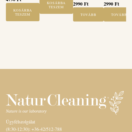
Mindezt úgy, hogy közben a gyerek játszik és jól érzi
KOSÁRBA
2990
Ft
2990
Ft
TESZEM
magát.
KOSÁRBA
TESZEM
TOVÁBB
TOVÁBB
Ügyfélszolgálat
(8:30-12:30): +36-42/512-788