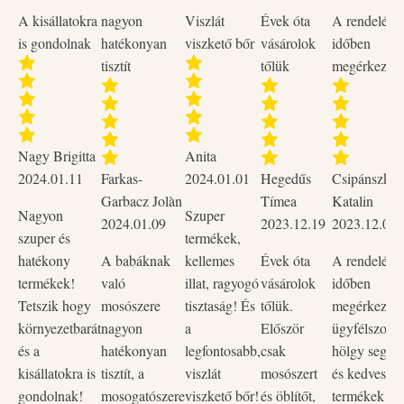
Szeretetnyelvkártyák (40db)
A kisállatokra
nagyon
Viszlát
Évek óta
A rendelése
Küldetéskártyák (10db)
is gondolnak
hatékonyan
viszkető bőr
vásárolok
időben
tisztít
tőlük
megérkezett
Meglepetéskártyák (10 db)
Mesekártyák (5 db)
„Az 5 szeretetnyelv” segédkártya (1 db)
Nagy Brigitta
Anita
2024.01.11
Farkas-
2024.01.01
Hegedűs
Csipánszky
„Az én köröm” segédkártyák (4 db)
Garbacz Jolàn
Tímea
Katalin
Nagyon
Szuper
2024.01.09
2023.12.19
2023.12.02
Játék- és mesefüzet
szuper és
termékek,
hatékony
A babáknak
kellemes
Évek óta
A rendelése
A kártyajátékot többféleképpen is használhatjátok: a játék
termékek!
való
illat, ragyogó
vásárolok
időben
során küldetéseket teljesíthettek és szeretetpontokat
Tetszik hogy
mosószere
tisztaság! És
tőlük.
megérkezett,
gyűjthettek, fejleszthetitek vele a memóriátokat, vagy
környezetbarát
nagyon
a
Először
ügyfélszolgá
használhatjátok egyéni és csoportos beszélgetések során
és a
hatékonyan
legfontosabb,
csak
hölgy segítő
beszélgetésindítóként is. Ezekről bővebb leírás a játék- és
kisállatokra is
tisztít, a
viszlát
mosószert
és kedves vo
mesefüzetben található.
gondolnak!
mosogatószere
viszkető bőr!
és öblítőt,
termékek na