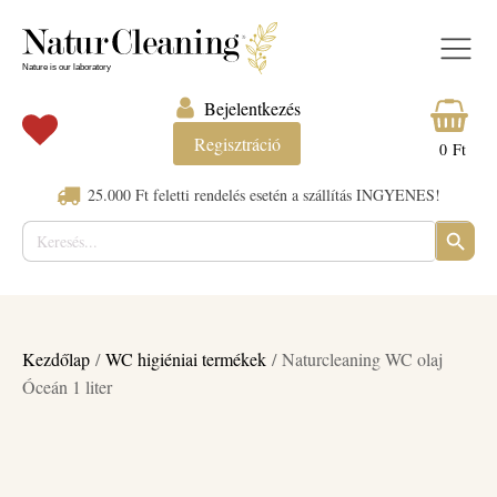
Bejelentkezés
Regisztráció
0
Ft
25.000 Ft feletti rendelés esetén a szállítás INGYENES!
Keresés:
SEARC
BUTTO
Kezdőlap
/
WC higiéniai termékek
/ Naturcleaning WC olaj
Óceán 1 liter