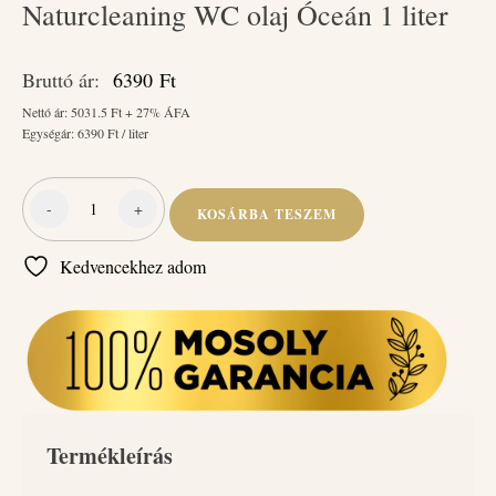
Naturcleaning WC olaj Óceán 1 liter
Bruttó ár:
6390
Ft
Nettó ár:
5031.5
Ft + 27% ÁFA
Egységár:
6390
Ft / liter
-
+
KOSÁRBA TESZEM
Naturcleaning
WC
Kedvencekhez adom
olaj
Óceán
1
liter
mennyiség
Termékleírás