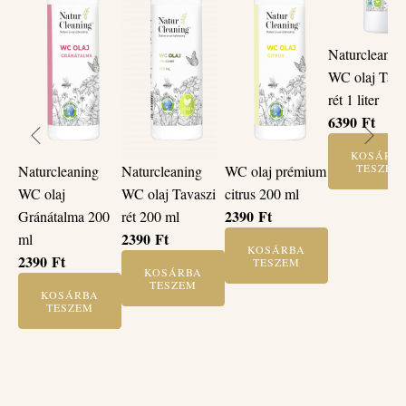
Naturcleanin
WC olaj Tava
rét 1 liter
6390
Ft
KOSÁRB
TESZEM
Naturcleaning
Naturcleaning
WC olaj prémium
WC olaj
WC olaj Tavaszi
citrus 200 ml
2390
Ft
Gránátalma 200
rét 200 ml
2390
Ft
ml
KOSÁRBA
2390
Ft
TESZEM
KOSÁRBA
TESZEM
KOSÁRBA
TESZEM