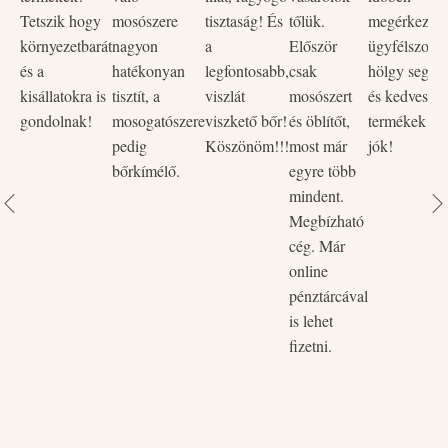
válthat ki.
Tetszik hogy
mosószere
tisztaság! És
tőlük.
megérkezett,
környezetbarát
nagyon
a
Először
ügyfélszolgá
és a
hatékonyan
legfontosabb,
csak
hölgy segítő
kisállatokra is
tisztít, a
viszlát
mosószert
és kedves vo
gondolnak!
mosogatószere
viszkető bőr!
és öblítőt,
termékek na
pedig
Köszönöm!!!
most már
jók!
bőrkímélő.
egyre több
mindent.
Megbízható
cég. Már
online
pénztárcával
is lehet
fizetni.