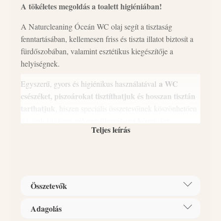
A tökéletes megoldás a toalett higiéniában!
A Naturcleaning Óceán WC olaj segít a tisztaság
fenntartásában, kellemesen friss és tiszta illatot biztosít a
fürdőszobában, valamint esztétikus kiegészítője a
helyiségnek.
a WC
Egyszerű, gyors és higiénikus használatával
csészéket, piszoárokat tisztíthatjuk és hosszan tisztán
tarthatjuk
, hiszen speciális összetevőinek köszönhetően
vékony filmréteget képez, így
a kezelt felületen
Teljes leírás
megakadályozza az újabb szennyeződések és vízkő
lerakódását.
A WC olaj környezetbarát, magyar fejlesztésű és
gyártású, természetes, foszfát-, klór- és parabénmentes,
Összetevők
pálmaolaj mentes, vegán, biológiailag jól lebomló,
természetes összetevőkből készült WC higiéniai termék.
Adagolás
Összetevők: izopropil-alkohol 30% és ennél több,