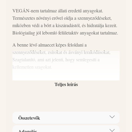
VEGÁN-nem tartalmaz állati eredetű anyagokat.
Természetes növényi erővel oldja a szennyeződéseket,
miközben védi a bőrt a kiszáradástól, és hidratálja kezeit.
Biológiailag jól lebomló felületaktív anyagokat tartalmaz.
A benne lévő almaecet képes feloldani a
szennyeződéseket, zsírokat és ásványi lerakódásokat,
Szagtalanító, ami azt jelenti, hogy semlegesíti a
kellemetlen szagokat.
Teljes leírás
Zöld tippek mosogatáshoz:
A meleg víz önmagában is zsíroldó hatású, csak annyi
mosogatószert használjon, amennyi szükséges.
Összetevők
A víztakarékosság jegyében ne mosogasson folyó vízben.
Adagolás