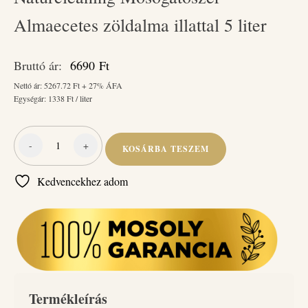
Almaecetes zöldalma illattal 5 liter
Bruttó ár:
6690
Ft
Nettó ár:
5267.72
Ft + 27% ÁFA
Egységár:
1338
Ft / liter
-
+
KOSÁRBA TESZEM
Naturcleaning
Mosogatószer
Kedvencekhez adom
Almaecetes
zöldalma
illattal
5
liter
mennyiség
Termékleírás