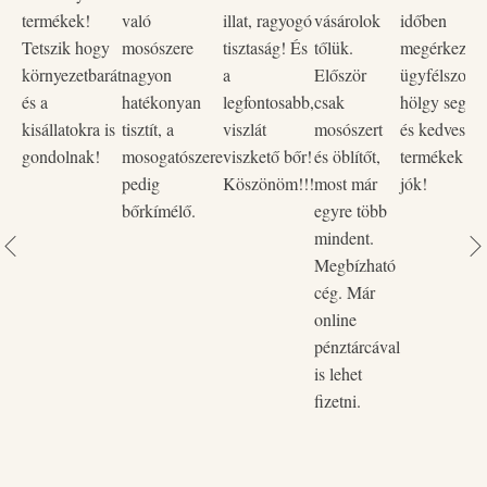
termékek!
való
illat, ragyogó
vásárolok
időben
Tetszik hogy
mosószere
tisztaság! És
tőlük.
megérkezett,
környezetbarát
nagyon
a
Először
ügyfélszolgá
és a
hatékonyan
legfontosabb,
csak
hölgy segítő
kisállatokra is
tisztít, a
viszlát
mosószert
és kedves vo
gondolnak!
mosogatószere
viszkető bőr!
és öblítőt,
termékek na
pedig
Köszönöm!!!
most már
jók!
bőrkímélő.
egyre több
mindent.
Megbízható
cég. Már
online
pénztárcával
is lehet
fizetni.