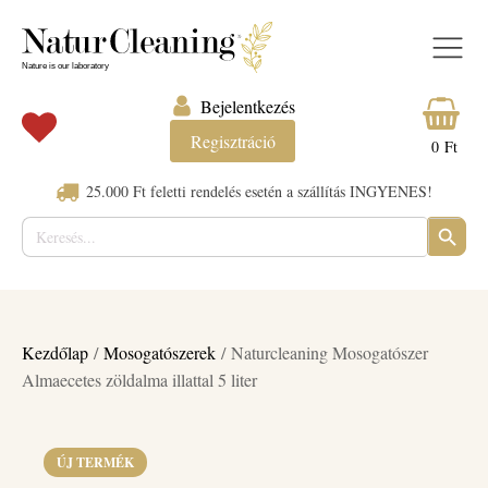
Bejelentkezés
Regisztráció
0
Ft
25.000 Ft feletti rendelés esetén a szállítás INGYENES!
Keresés:
SEARC
BUTTO
Kezdőlap
/
Mosogatószerek
/ Naturcleaning Mosogatószer
Almaecetes zöldalma illattal 5 liter
ÚJ TERMÉK