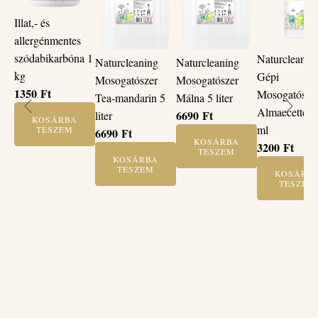
Illat,- és
allergénmentes
szódabikarbóna 1
Naturcleanin
Naturcleaning
Naturcleaning
kg
Gépi
Mosogatószer
Mosogatószer
1350
Ft
Mosogatósze
Tea-mandarin 5
Málna 5 liter
Almaecettel 
6690
Ft
liter
KOSÁRBA
ml
TESZEM
6690
Ft
KOSÁRBA
3200
Ft
TESZEM
KOSÁRBA
TESZEM
KOSÁRB
TESZEM