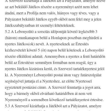
A Szervező kizárhatja a Játékból azt a Pályázatot, amelyre nézve
az azt beküldő Játékos részére a nyereményt azért nem lehet
átadni, mert a Profilja nem valós, hiányos vagy téves, vagy a
Pályázatot beküldő Játékos egyéb okból nem felel meg a jelen
Játékszabályzatban írt személyi feltételeknek.
5.2 A Lebonyolító a sorsolás időpontját követő legkésőbb 3
(három) munkanapon belül a Honlapon posztban meghirdeti a
nyertes Játékos(ok) nevét. A nyerteseknek az Értesítés
kézhezvételét követő 5 (öt) napon belül kötelesek a Lebonyolító
részére elküldeni adatait. Amennyiben a nyertes a fenti határidőn
belül az Értesítésre semmilyen formában nem reagál, úgy a
nyertes Játékos kizárásra kerül, és Szervező tartaléknyertest jelöl
ki. A Nyereményt Lebonyolító postai úton vagy futárszolgálat
segítségével juttatja el a Nyerteshez, az előtte Nyertessel
egyeztetett postázási címre. A Szervező fenntartja a jogot arra,
hogy a bármely okból elvárható határidőben át nem vett
Nyereményről a sorrendben következő tartaléknyertest értesítse.
5.3 A Szervező kizárhatja a Játékból azt a Pályázatot, amelyre