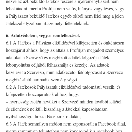
nézve az azt beküldő Játékos részére a nyereményt azért nem
lehet átadni, mert a Profilja nem valós, hiányos vagy téves, vagy
a Pályázatot beküldő Játékos egyéb okból nem felel meg a jelen
Játékszabályzatban írt személyi feltételeknek.
6. Adatvédelem, vegyes rendelkezések
6.1 A Játékos a Pályázat elküldésével kifejezetten és önkéntesen
hozzájárul ahhoz, hogy az általa a Profilján megadott személyes
adatokat a Szervező és megbízott adatfeldolgozója Játék
lebonyolítása céljából felhasználja és kezelje. Az adatok
kezelését a Szervező, mint adatkezelő, feldolgozását a Szervező
megbízásából harmadik személy végzi.
6.2 A Játékosok Pályázatuk elküldésével tudomásul veszik, és
kifejezetten hozzájárulnak ahhoz, hogy:
– nyertesség esetén nevüket a Szervező minden további feltétel
és ellenérték nélkül, kizárólag a Játékkal kapcsolatosan
nyilvánosságra hozza Facebook oldalán;
6.3 A Játék semmilyen módon nem szponzorált a Facebook által,
illetve semmilyen tekintetben nem kapcsolódik a Facebook-hoz.