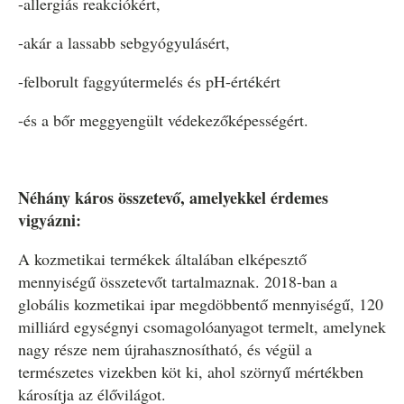
-allergiás reakciókért,
-akár a lassabb sebgyógyulásért,
-felborult faggyútermelés és pH-értékért
-és a bőr meggyengült védekezőképességért.
Néhány káros összetevő, amelyekkel érdemes
vigyázni:
A kozmetikai termékek általában elképesztő
mennyiségű összetevőt tartalmaznak. 2018-ban a
globális kozmetikai ipar megdöbbentő mennyiségű, 120
milliárd egységnyi csomagolóanyagot termelt, amelynek
nagy része nem újrahasznosítható, és végül a
természetes vizekben köt ki, ahol szörnyű mértékben
károsítja az élővilágot.