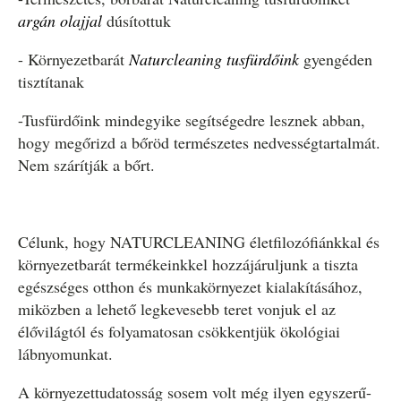
argán olajjal
dúsítottuk
- Környezetbarát
Naturcleaning tusfürdőink
gyengéden
tisztítanak
-Tusfürdőink mindegyike segítségedre lesznek abban,
hogy megőrizd a bőröd természetes nedvességtartalmát.
Nem szárítják a bőrt.
Célunk, hogy NATURCLEANING életfilozófiánkkal és
környezetbarát termékeinkkel hozzájáruljunk a tiszta
egészséges otthon és munkakörnyezet kialakításához,
miközben a lehető legkevesebb teret vonjuk el az
élővilágtól és folyamatosan csökkentjük ökológiai
lábnyomunkat.
A környezettudatosság sosem volt még ilyen egyszerű-