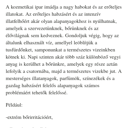
A kozmetikai ipar imádja a nagy habokat és az erőteljes
illatokat. Az erőteljes habzásért és az intenzív
illatfelhőért akár olyan alapanyagokhoz is nyúlhatnak,
amelyek a szervezetünknek, bőrünknek és az
élővilágnak sem kedveznek. Gondoljuk végig, hogy az
általunk elhasznált víz, amellyel leöblítjük a
tusfürdőnket, samponunkat a természetes vizeinkben
kötnek ki. Napi szinten akár több száz különböző vegyi
anyag is kerülhet a bőrünkre, amelyek egy része aztán
lefolyik a csatornába, majd a természetes vizekbe jut. A
mesterséges illatanyagok, parfümök, színezékek és a
gazdag habzásért felelős alapanyagok számos
problémáért tehetők felelőssé.
Például:
-extrém bőrirritációért,