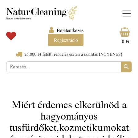
Bejelentkezés
Regisztráció
0
Ft
25.000 Ft feletti rendelés esetén a szállítás INGYENES!
Search Button
Keresés:
Miért érdemes elkerülnöd a
hagyományos
tusfürdőket,kozmetikumokat