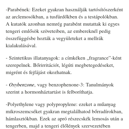
-Parabének: Ezeket gyakran használják tartósítószerként
az arclemosókban, a tusfürdőkben és a testápolókban.
A kutatók azonban nemrég parabént mutattak ki egyes
tengeri emlősök szöveteiben, az embereknél pedig
összefüggésbe hozták a vegyületeket a mellrák
kialakulásával.
- Szintetikus illatanyagok: a címkéken „fragrance”-ként
szerepelnek. Bőrirritációt, légúti megbetegedéseket,
migrént és fejfájást okozhatnak.
-
Oxybenzone
, vagy benzophenone-3: Tanulmányok
szerint a hormonháztartást is felboríthatja.
-Polyethylene vagy polypropylene: ezeket a műanyag
mikroszemcséket gyakran megtalálhatod bőrradírokban,
hámlasztókban. Ezek az apró részecskék lemosás után a
tengerben, majd a tengeri élőlények szervezetében