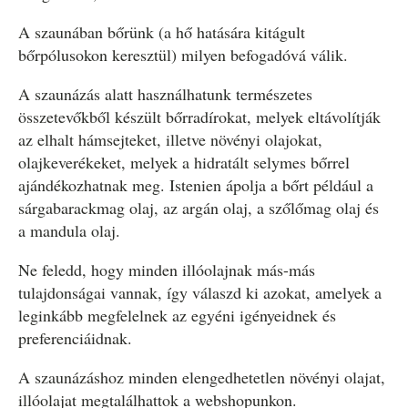
A szaunában bőrünk (a hő hatására kitágult
bőrpólusokon keresztül) milyen befogadóvá válik.
A szaunázás alatt használhatunk természetes
összetevőkből készült bőrradírokat, melyek eltávolítják
az elhalt hámsejteket, illetve növényi olajokat,
olajkeverékeket, melyek a hidratált selymes bőrrel
ajándékozhatnak meg. Istenien ápolja a bőrt például a
sárgabarackmag olaj, az argán olaj, a szőlőmag olaj és
a mandula olaj.
Ne feledd, hogy minden illóolajnak más-más
tulajdonságai vannak, így válaszd ki azokat, amelyek a
leginkább megfelelnek az egyéni igényeidnek és
preferenciáidnak.
A szaunázáshoz minden elengedhetetlen növényi olajat,
illóolajat megtalálhattok a webshopunkon.