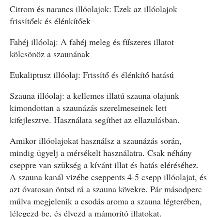
Citrom és narancs illóolajok: Ezek az illóolajok
frissítőek és élénkítőek
Fahéj illóolaj: A fahéj meleg és fűszeres illatot
kölcsönöz a szaunának
Eukaliptusz illóolaj: Frissítő és élénkítő hatású
Szauna illóolaj: a kellemes illatú szauna olajunk
kimondottan a szaunázás szerelmeseinek lett
kifejlesztve. Használata segíthet az ellazulásban.
Amikor illóolajokat használsz a szaunázás során,
mindig ügyelj a mérsékelt használatra. Csak néhány
cseppre van szükség a kívánt illat és hatás eléréséhez.
A szauna kanál vizébe cseppents 4-5 csepp illóolajat, és
azt óvatosan öntsd rá a szauna kövekre. Pár másodperc
múlva megjelenik a csodás aroma a szauna légterében,
lélegezd be, és élvezd a mámorító illatokat.