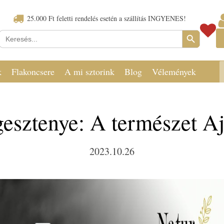
25.000 Ft feletti rendelés esetén a szállítás INGYENES!
Search Button
Keresés:
k
Flakoncsere
A mi sztorink
Blog
Vélemények
esztenye: A természet A
2023.10.26