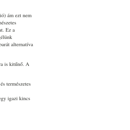
dió) ám ezt nem
mészetes
at. Ez a
gélünk
arát alternatíva
a is kitűnő. A
 és természetes
gy igazi kincs