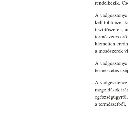
rendelkezik. Cs
A vadgesztenye 
kell több ezer 
tisztítószerek, 
természetes erő
kiemelten eredm
a mosószerek v
A vadgesztenye 
természetes szé
A vadgesztenye 
megoldások irán
egészségügyről,
a természetből, 