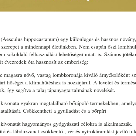
 (Aesculus hippocastanum) egy különleges és hasznos növény
ik szerepet a mindennapi életünkben. Nem csupán őszi lombhull
em sokoldalú felhasználási lehetőségei miatt is. Számos jótéko
it évezredek óta hasznosít az emberiség:
e magasra növő, vastag lombkoronája kiváló árnyékolóként sz
ári hőséget a klímahűtéshez is hozzájárul. A levelei és termés
k, így segítve a talaj tápanyagtartalmának növelését.
kivonata gyakran megtalálható bőrápoló termékekben, amelye
fiatalítását. Csökkentheti a gyulladást és a bőrpírt
kivonatát hagyományos gyógyászati ​​célokra is alkalmazzák.
ító és lábduzzanat csökkentő , vér-és nyirokáramlást javító tu