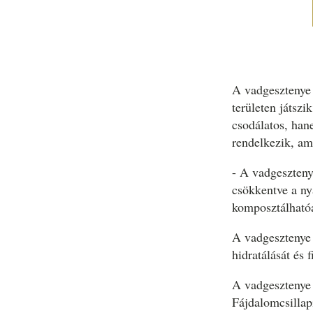
A vadgesztenye
területen játsz
csodálatos, han
rendelkezik, am
- A vadgeszteny
csökkentve a ny
komposztálhatóa
A vadgesztenye 
hidratálását és 
A vadgesztenye 
Fájdalomcsillap