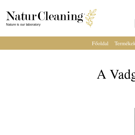
Főoldal
Terméke
A Vadg