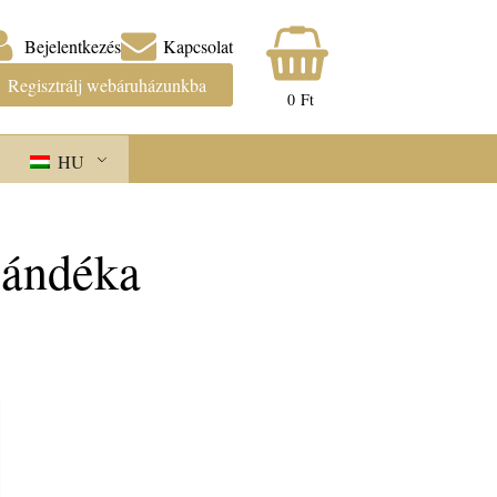
Bejelentkezés
Kapcsolat
Regisztrálj webáruházunkba
0
Ft
HU
jándéka