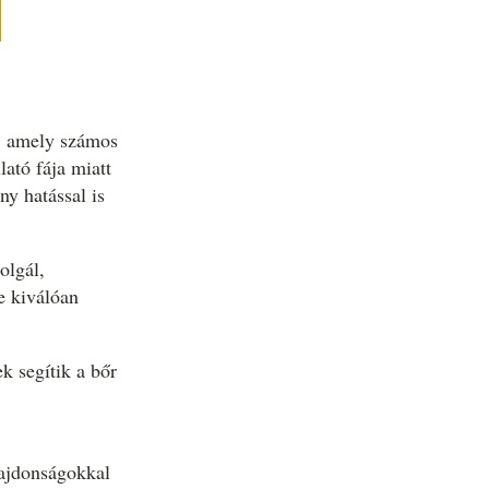
, amely számos
ató fája miatt
ny hatással is
olgál,
e kiválóan
k segítik a bőr
lajdonságokkal