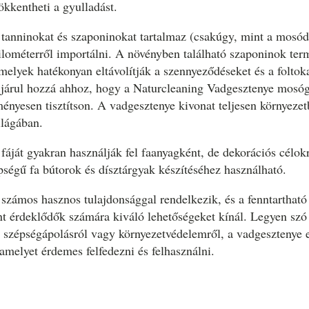
ökkentheti a gyulladást.
tanninokat és szaponinokat tartalmaz (csakúgy, mint a mosó
kilométerről importálni. A növényben található szaponinok ter
amelyek hatékonyan eltávolítják a szennyeződéseket és a foltok
 járul hozzá ahhoz, hogy a Naturcleaning Vadgesztenye mosó
ényesen tisztítson. A vadgesztenye kivonat teljesen környezetb
ilágában.
fáját gyakran használják fel faanyagként, de dekorációs célokr
pségű fa bútorok és dísztárgyak készítéséhez használható.
számos hasznos tulajdonsággal rendelkezik, és a fenntartható
t érdeklődők számára kiváló lehetőségeket kínál. Legyen szó
 szépségápolásról vagy környezetvédelemről, a vadgesztenye e
amelyet érdemes felfedezni és felhasználni.